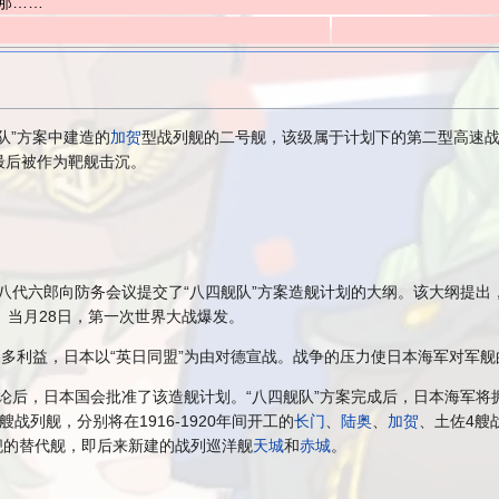
那……
队”方案中建造的
加贺
型战列舰的二号舰，该级属于计划下的第二型高速
最后被作为靶舰击沉。
大臣八代六郎向防务会议提交了“八四舰队”方案造舰计划的大纲。该大纲提
。当月28日，第一次世界大战爆发。
更多利益，日本以“英日同盟”为由对德宣战。战争的压力使日本海军对军
复讨论后，日本国会批准了该造舰计划。“八四舰队”方案完成后，日本海军
4艘战列舰，分别将在1916-1920年间开工的
长门
、
陆奥
、
加贺
、土佐4艘
舰的替代舰，即后来新建的战列巡洋舰
天城
和
赤城
。