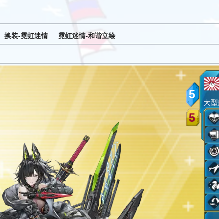
换装-霓虹迷情
霓虹迷情-和谐立绘
5
大型
5