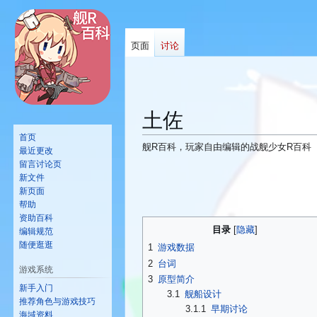
页面
讨论
土佐
首页
舰R百科，玩家自由编辑的战舰少女R百科
最近更改
留言讨论页
新文件
跳
跳
新页面
转
转
帮助
到
到
资助百科
目录
导
搜
编辑规范
随便逛逛
航
索
1
游戏数据
2
台词
游戏系统
3
原型简介
新手入门
3.1
舰船设计
推荐角色与游戏技巧
3.1.1
早期讨论
海域资料