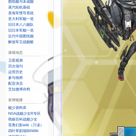
图纸舰与未成舰
蒸汽轮机基础
美海军惯导系统
意大利军舰一览
旧日本八八舰队
旧日本军舰一览
近代中国图纸舰
解放军主战舰艇
游戏动态
卫星观测
历次场刊
运营历史
参与画师
配音演员
艾拉微博存档
友情链接
舰少资料库
NGA战舰少女R专区
萌娘百科战舰少女
苍青幻影wiki（只读）
四叶草剧场BiliWiki
在