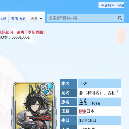
创建账号
登录
搜
代码
查看历史
更多
索
代码知识，请
勇于更新页面！
群：366818861
本名
土佐
[
1
]
别名
忞（和谐名）、古杣
とさ
原名
土佐
（Tosa）
国籍
日本
生日
12月18日