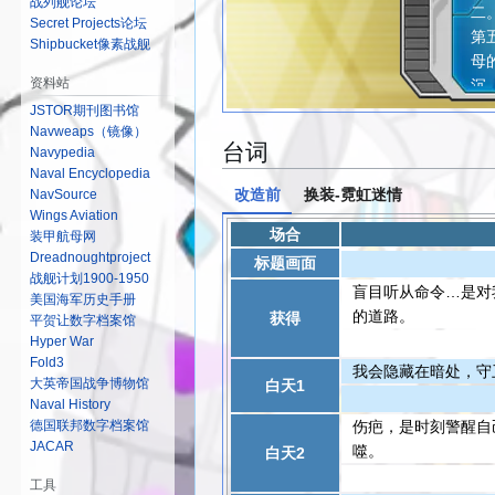
战列舰论坛
二
Secret Projects论坛
第
Shipbucket像素战舰
母
资料站
沉
JSTOR期刊图书馆
Navweaps（镜像）
台词
Navypedia
Naval Encyclopedia
改造前
换装-霓虹迷情
NavSource
Wings Aviation
场合
装甲航母网
Dreadnoughtproject
标题画面
战舰计划1900-1950
盲目听从命令…是对
美国海军历史手册
的道路。
获得
平贺让数字档案馆
Hyper War
Fold3
我会隐藏在暗处，守
大英帝国战争博物馆
白天1
Naval History
伤疤，是时刻警醒自
德国联邦数字档案馆
JACAR
噬。
白天2
工具