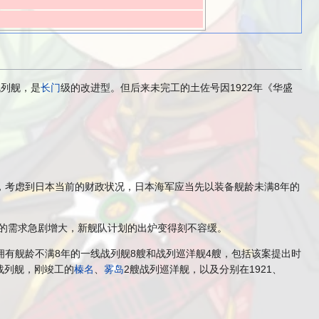
战列舰，是
长门
级的改进型。但后来未完工的土佐号因1922年《华盛
出，考虑到日本当前的财政状况，日本海军应当先以装备舰龄未满8年的
舰的需求急剧增大，新舰队计划的出炉变得刻不容缓。
将拥有舰龄不满8年的一线战列舰8艘和战列巡洋舰4艘，包括该案提出时
战列舰，刚竣工的
榛名
、
雾岛
2艘战列巡洋舰，以及分别在1921、