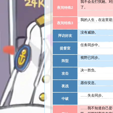
我不会去打扰她。对
了。
夜间特殊2
我的人生，在这里迎
夜间特殊3
没有威胁。
拜访好友
任务同步中。
提督室
视野已同步。
阵型
决一胜负。
攻击
愿你安息。
夜战
……失去同步。
中破
……我不知道自己是