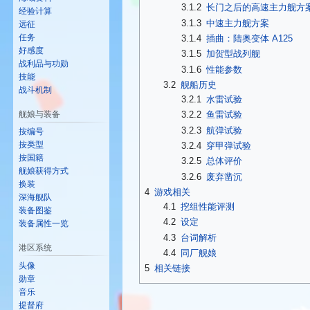
3.1.2
长门之后的高速主力舰方
经验计算
3.1.3
中速主力舰方案
远征
任务
3.1.4
插曲：陆奥变体 A125
好感度
3.1.5
加贺型战列舰
战利品与功勋
3.1.6
性能参数
技能
3.2
舰船历史
战斗机制
3.2.1
水雷试验
舰娘与装备
3.2.2
鱼雷试验
3.2.3
航弹试验
按编号
按类型
3.2.4
穿甲弹试验
按国籍
3.2.5
总体评价
舰娘获得方式
3.2.6
废弃凿沉
换装
4
游戏相关
深海舰队
4.1
挖组性能评测
装备图鉴
4.2
设定
装备属性一览
4.3
台词解析
港区系统
4.4
同厂舰娘
头像
5
相关链接
勋章
音乐
提督府