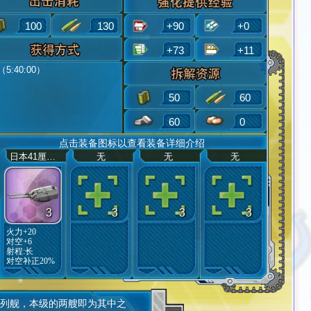
5%/100%
的装甲值。
100
130
+90
+0
+73
+11
（5:40:00）
50
60
60
0
点击装备图标以查看装备详细介绍
日本41厘米连装炮
无
无
无
3
3
3
3
火力+20
对空+6
射程:
长
对空补正20%
注
列舰，本级的两艘即为其中之