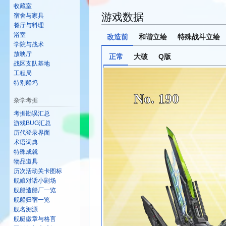
收藏室
游戏数据
宿舍与家具
餐厅与料理
浴室
改造前
和谐立绘
特殊战斗立绘
学院与战术
放映厅
正常
大破
Q版
战区支队基地
工程局
特别船坞
No. 190
杂学考据
考据勘误汇总
游戏BUG汇总
历代登录界面
术语词典
特殊成就
物品道具
历次活动关卡图标
舰娘对话小剧场
舰船造船厂一览
舰船归宿一览
舰名溯源
舰艇徽章与格言