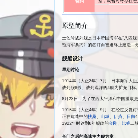
指，就暂时寄存在您
誓约
原型简介
土佐号战列舰是日本帝国海军在“八四舰
顿海军条约》的签订而被迫终止建造，
舰船设计
早期讨论
1914年（大正3年）7月，日本海军
战列舰8艘、战列巡洋舰4艘为扩充目标
8月23日，为了在西太平洋和中国攫取
1915年（大正4年）9月，在经过反
正在建造中的
扶桑
、
山城
、
伊势
、
日向
1922年时达到8年舰龄的
金刚
、
比睿
二
长门之后的高速主力舰方案