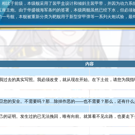
。相比于前级，本级舰采用了装甲盒设计和倾斜主装甲带，并因为动力系
五座主炮。由于华盛顿海军条约的签署，本级两舰虽然已经下水，但必须
的一号舰，本舰被重新分类为靶舰用于新型穿甲弹等一系列火炮试验，最终于
。
内容
我过去的真实写照。我必须改变，就从现在开始。在下土佐，请您为我指
卫您的安全。不需要吗？那…除掉作恶的——也不需要？那么，还有什么
己的证明。发生过的已无法挽回，唯有向前。就算看不见出路，也要走下