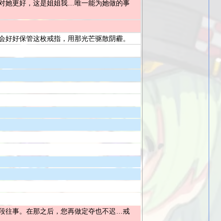
对她更好，这是姐姐我…唯一能为她做的事
会好好保管这枚戒指，用那光芒驱散阴霾。
段往事。在那之后，您再做定夺也不迟…戒