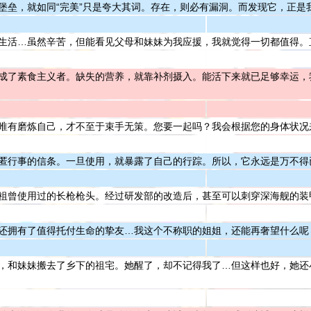
堡垒，就如同“完美”只是夸大其词。存在，则必有漏洞。而发现它，正是
生活…虽然辛苦，但能看见父母和妹妹为我应援，我就觉得一切都值得。
成了素食主义者。缺失的营养，就靠补剂摄入。能活下来就已足够幸运，
唯有磨炼自己，才不至于束手无策。您要一起吗？我会根据您的身体状况
匿行事的信条。一旦使用，就暴露了自己的行踪。所以，它永远是万不得
祖曾使用过的长枪枪头。经过研发部的改造后，甚至可以刺穿深海舰的装
还拥有了值得托付生命的挚友…我这个不称职的姐姐，还能再奢望什么呢
，和妹妹搬去了乡下的祖宅。她醒了，却不记得我了…但这样也好，她还