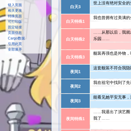
世上没有绝对安全的
链入页面
白天3
相关更改
特殊页面
我也曾拥有过美满的
白天特殊1
可打印版
固定链接
……从那以后，我就
页面信息
乐园……
Cargo数据
白天特殊2
引用此页
全部展开
舰装再强也是外物，
白天特殊3
这套舰装不符合我隐
夜间1
我在祖宅中找到了先
夜间2
能看见她平安无事，
夜间3
……我退出了演艺圈
我了……
夜间特殊1