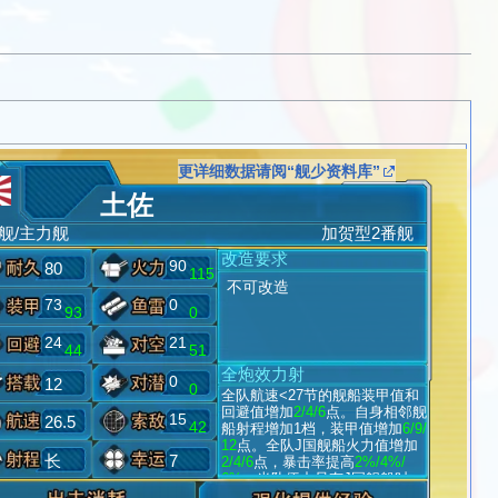
更详细数据请阅“舰少资料库”
土佐
舰/主力舰
加贺型2番舰
改造要求
90
80
115
不可改造
73
0
93
0
24
21
44
51
全炮效力射
0
12
0
全队航速<27节的舰船装甲值和
回避值增加
2/4/6
点。自身相邻舰
15
26.5
42
船射程增加1档，装甲值增加
6/9/
12
点。全队J国舰船火力值增加
长
7
2/4/6
点，暴击率提高
2%/4%/
6%
。当队伍中只有J国舰船时，
自身攻击敌方时无视目标
50%/7