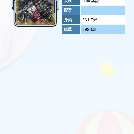
人设
土味基蛋
配音
身高
231.7米
体重
39930吨