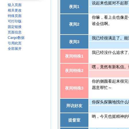
说起来也挺对不起那
链入页面
夜间1
相关更改
特殊页面
你嘛，看上去也像是
可打印版
谁会信啊。
夜间2
固定链接
页面信息
我已经很满足了。能
Cargo数据
夜间3
引用此页
全部展开
我已经没什么追求了
夜间特殊1
嘿，竟然有新私信。
夜间特殊2
你的侧颜看起来很完
愿意帮忙～
夜间特殊3
你探头探脑地找什么
拜访好友
哟，今天也挺精神的
提督室