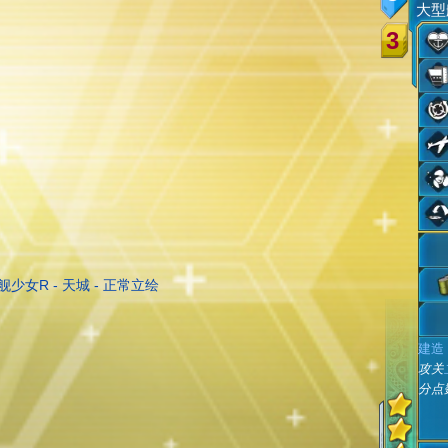
大型
3
建造
攻关
分点