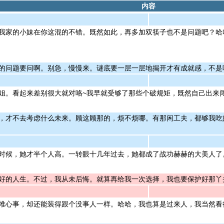
内容
我家的小妹在你这混的不错。既然如此，再多加双筷子也不是问题吧？哈
的问题要问啊。别急，慢慢来。谜底要一层一层地揭开才有成就感，不是
姐。看起来差别很大就对咯~我早就受够了那些个破规矩，既然自己出来
，才不去考虑什么未来。顾这顾那的，烦不烦哪。有那闲工夫，都够我吃
时候，她才半个人高。一转眼十几年过去，她都成了战功赫赫的大美人了
好的人生。不过，我从未后悔。就算再给我一次选择，我也要保护好那丫
堆心事，却还能装得跟个没事人一样。哈哈，我也算是过来人，我当然看