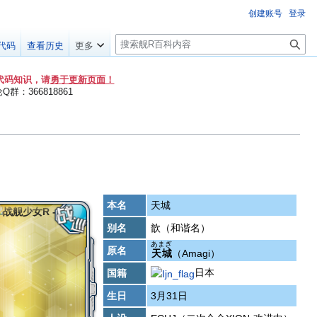
创建账号
登录
搜
代码
查看历史
更多
索
代码知识，请
勇于更新页面！
群：366818861
本名
天城
别名
歆（和谐名）
あまぎ
原名
天城
（Amagi）
日本
国籍
生日
3月31日