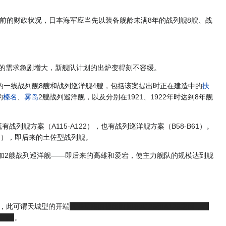
前的财政状况，日本海军应当先以装备舰龄未满8年的战列舰8艘、战
舰的需求急剧增大，新舰队计划的出炉变得刻不容缓。
年的一线战列舰8艘和战列巡洋舰4艘，包括该案提出时正在建造中的
扶
的
榛名
、
雾岛
2艘战列巡洋舰，以及分别在1921、1922年时达到8年舰
列舰方案（A115-A122），也有战列巡洋舰方案（B58-B61）。
27），即后来的土佐型战列舰。
追加2艘战列巡洋舰——即后来的高雄和爱宕，使主力舰队的规模达到舰
方案，此可谓天城型的开端
这些草案的提出时间在A125和A126之间，有
jpg
。