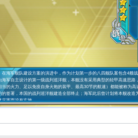
海军舰队建设方案的演进中，作为计划第一步的八四舰队案包含4艘战
为海军自主设计的第一级战列巡洋舰，本舰没有采用典型的轻甲高速思路
相当的火力、足以免疫自身火炮的装甲、最高30节的航速）都能被称为高
约的签署，本国的战列巡洋舰建造全部终止；海军此后曾计划将本舰改造
然灾害而没有实施。