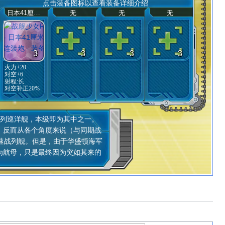
点击装备图标以查看装备详细介绍
日本41厘米连装炮
无
无
无
3
3
3
3
火力+20
对空+6
射程:
长
对空补正20%
列巡洋舰，本级即为其中之一。
，反而从各个角度来说（与同期战
速战列舰。但是，由于华盛顿海军
为航母，只是最终因为突如其来的