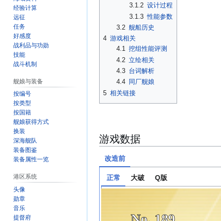
3.1.2
设计过程
经验计算
3.1.3
性能参数
远征
任务
3.2
舰船历史
好感度
4
游戏相关
战利品与功勋
4.1
挖组性能评测
技能
4.2
立绘相关
战斗机制
4.3
台词解析
舰娘与装备
4.4
同厂舰娘
5
相关链接
按编号
按类型
按国籍
舰娘获得方式
换装
游戏数据
深海舰队
装备图鉴
改造前
装备属性一览
港区系统
正常
大破
Q版
头像
勋章
音乐
No. 189
提督府