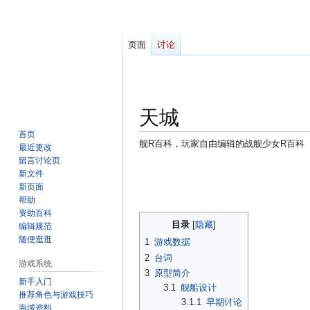
页面
讨论
天城
首页
舰R百科，玩家自由编辑的战舰少女R百科
最近更改
留言讨论页
跳
跳
新文件
转
转
新页面
到
到
帮助
资助百科
导
搜
目录
编辑规范
航
索
随便逛逛
1
游戏数据
2
台词
游戏系统
3
原型简介
新手入门
3.1
舰船设计
推荐角色与游戏技巧
3.1.1
早期讨论
海域资料