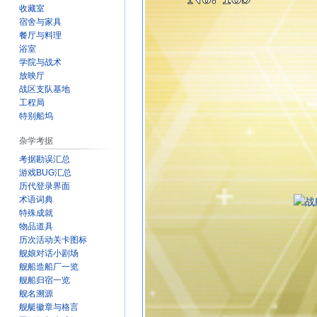
收藏室
宿舍与家具
餐厅与料理
浴室
学院与战术
放映厅
战区支队基地
工程局
特别船坞
杂学考据
考据勘误汇总
游戏BUG汇总
历代登录界面
术语词典
特殊成就
物品道具
历次活动关卡图标
舰娘对话小剧场
舰船造船厂一览
舰船归宿一览
舰名溯源
舰艇徽章与格言