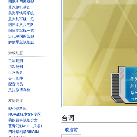
图纸舰与未成舰
蒸汽轮机基础
美海军惯导系统
意大利军舰一览
旧日本八八舰队
旧日本军舰一览
近代中国图纸舰
解放军主战舰艇
游戏动态
卫星观测
历次场刊
在
运营历史
参与画师
作
配音演员
列
艾拉微博存档
条
自
友情链接
舰少资料库
NGA战舰少女R专区
台词
萌娘百科战舰少女
苍青幻影wiki（只读）
改造前
四叶草剧场BiliWiki