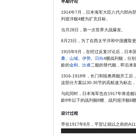
早期讨论
1914年7月，日本海军大臣八代六郎向
列巡洋舰4艘为扩充目标。
当月28日，第一次世界大战爆发。
8月23日，为了在西太平洋和中国攫取
1915年9月，在经过反复讨论后，日
桑
、
山城
、
伊势
、
日向
4艘战列舰，分别将
龄的
金刚
、
比睿
二舰的替代舰，即后来
1916-1918年，长门和陆奥两舰开工
这部分方案以30-35节的高航速为标志
与此同时，日本海军也在1917年将造舰
龄8年以下的战列舰8艘、战列巡洋舰6
设计过程
早在1917年8月，平贺让就以之前的A1
十分甚至九分怀疑这些是A125被军令