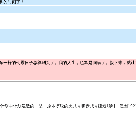
脚的时刻了！
车一样的倒霉日子总算到头了。我的人生，也算是圆满了。接下来，就让
”计划中计划建造的一型，原本该级的天城号和赤城号建造顺利，但因19