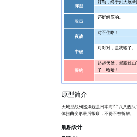
好勒，终于到大展拳
阵型
还挺解压的。
攻击
对不住咯！
夜战
对对对，是我输了。
中破
起起伏伏，就跟过山
了，哈哈！
誓约
原型简介
天城型战列巡洋舰是日本海军“八八舰队
体扭曲变形最后报废，不得不被拆解。
舰船设计