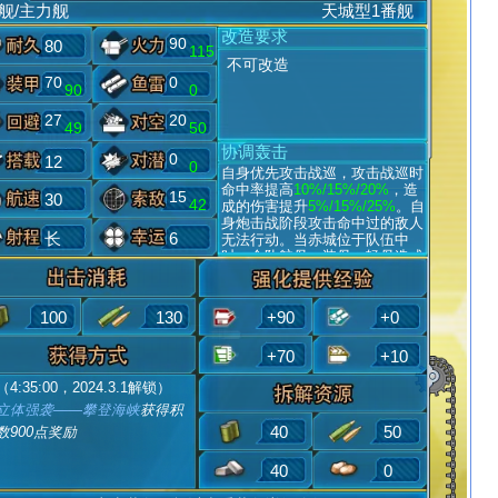
舰/主力舰
天城型1番舰
改造要求
90
80
115
不可改造
70
0
90
0
27
20
49
50
协调轰击
0
12
0
自身优先攻击战巡，攻击战巡时
命中率提高
10%/15%/20%
，造
15
30
42
成的伤害提升
5%/15%/25%
。自
身炮击战阶段攻击命中过的敌人
长
6
无法行动。当赤城位于队伍中
时，全队航母、装母、轻母造成
的伤害提升
4%/7%/10%
，全队J
国舰船造成的伤害提升
4%/7%/1
0%
。
100
130
+90
+0
+70
+10
（4:35:00，2024.3.1解锁）
立体强袭——攀登海峡
获得积
40
50
数900点奖励
40
0