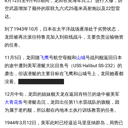
8月12日至9月9日期间，龙田在吴海军兵工厂进行大修，防
空武器增加了额外的双联九六式25毫米高射炮以及22型雷
达。
到了1943年10月，日本在太平洋战场逐渐处于劣势状态，
龙田被再次派往特鲁克加入到前线战斗，主要负责运输物资
的任务。
11月5日，龙田随
飞鹰
号航空母舰和
山城
号战列舰返回日本
的途中遭到美军潜艇大比目鱼号（USS Halibut SS-232）的
袭击，但该潜艇的主要目标在飞鹰和山城号上，龙田她看都
没看。
龙田：瞧不起我是不？
12月中旬，龙田的姐妹舰天龙在返回肖特兰的途中被美军
大青花鱼
号潜艇击沉，龙田出任第11水雷战队的旗舰，因
为属于老朽舰，所以都在内地本土执行训练教育的任务。
1944年3月12日，美军此时已经逼近马里亚纳群岛，局势已