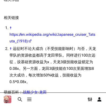
Dreadnoughtproject
Shipbucket像素战
瓜岛战役
清除缓存
舰
战舰计划1900-
返回日本
1950
相关链接
游戏相关
美国海军历史手册
链入页面
↑
挖组性能评测
平贺让数字档案馆
相关更改
https://en.wikipedia.org/wiki/Japanese_cruiser_Tats
设定
Hyper War
可打印版
uta_(1918)
远征副队长
Fold3
↑
远征时不论大成功（不受技能影响时）与否，天龙
固定链接
台词解析
大英帝国战争博物
带队的资源收益都高于龙田带队。同样进行100次远
页面信息
同厂舰娘
未登录
馆
征，设基础资源收益为x，天龙3级技能收益锁定为
未登录用户的IP地址会在进行任意编辑后公开展示。
相关作品
Naval History
Cargo数据
0.08x。另一方面，龙田3级技能在100次里面增加8
德国联邦数字档案
相关链接
引用此页
次大成功，每次增加50%收益，技能收益为
创建账号
馆
目录
0.5*0.08x。
分享此页面
更多
查看
associate
JACAR
登录
萌娘百科：
战舰少女:龙田
打开/关闭搜索
打开/关闭菜单
打开/关
打