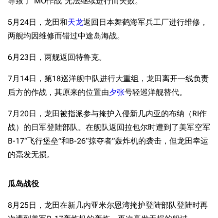
导致了“MO作战”无法继续进行而失败。
5月24日，龙田和
天龙
返回日本舞鹤海军兵工厂进行维修，
两舰均因维修而错过中途岛海战。
6月23日，两舰返回特鲁克。
7月14日，第18巡洋舰中队进行大重组，龙田离开一线负责
后方的作战，其原来的位置由
夕张
号轻巡洋舰替代。
7月20日，龙田被指派参与掩护入侵新几内亚的布纳（RI作
战）的日军登陆部队。在舰队返回拉包尔时遭到了美军空军
B-17“飞行堡垒”和B-26“掠夺者”轰炸机的袭击，但龙田幸运
的毫发无损。
瓜岛战役
8月25日，龙田在新几内亚米尔恩湾掩护登陆部队登陆时再