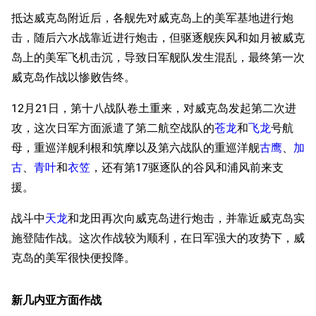
抵达威克岛附近后，各舰先对威克岛上的美军基地进行炮
击，随后六水战靠近进行炮击，但驱逐舰疾风和如月被威克
岛上的美军飞机击沉，导致日军舰队发生混乱，最终第一次
威克岛作战以惨败告终。
12月21日，第十八战队卷土重来，对威克岛发起第二次进
攻，这次日军方面派遣了第二航空战队的
苍龙
和
飞龙
号航
母，重巡洋舰利根和筑摩以及第六战队的重巡洋舰
古鹰
、
加
古
、
青叶
和
衣笠
，还有第17驱逐队的谷风和浦风前来支
援。
战斗中
天龙
和龙田再次向威克岛进行炮击，并靠近威克岛实
施登陆作战。这次作战较为顺利，在日军强大的攻势下，威
克岛的美军很快便投降。
新几内亚方面作战