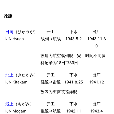
收藏室
特殊成就
配音演员
改建
宿舍与家具
物品道具
艾拉微博存档
餐厅与料理
历次活动关卡图标
日向
（ひゅうが）
浴室
舰娘对话小剧场
IJN Hyuga
战列→航战
1943.5.2
1943.11.3
学院与战术
舰船造船厂一览
0
放映厅
舰船归宿一览
改建为航空战列舰，完工时间不同资
战区支队基地
舰名溯源
料记录为18日或30日
工程局
舰艇徽章与格言
北上
（きたかみ）
特别船坞
图纸舰与未成舰
IJN Kitakami
轻巡→雷巡
1941.8.25
1941.12
蒸汽轮机基础
改装为重雷装巡洋舰
美海军惯导系统
最上
（もがみ）
意大利军舰一览
IJN Mogami
重巡→航巡
1942.11
1943.4