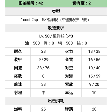
图鉴编号：42
稀有度：2
类型
1cost 2sp：
轻巡洋舰
（中型舰/护卫舰）
改造要求
Lv.
50
/ 巡洋核心*
3
油：500 弹：0 钢：500 铝：0
耐久
23
火力
13 / 38
装甲
9 / 29
鱼雷
16 / 56
回避
38 / 76
对空
10 / 40
搭载
0
对潜
15 / 59
航速
33
索敌
9 / 20
射程
中
幸运
10
出击消耗
燃料
25
弹药
20