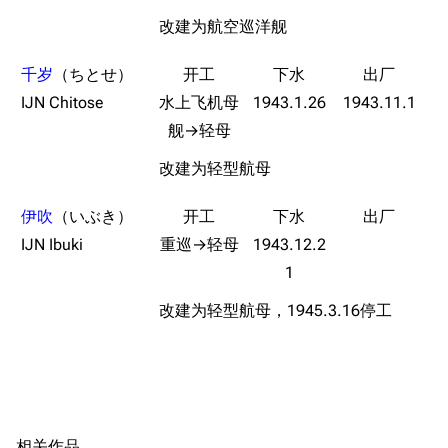
旧日本八八舰队
改建为航空巡洋舰
旧日本军舰一览
千岁
（ちとせ）
近代中国图纸舰
IJN Chitose
水上飞机母
1943.1.26
1943.11.1
解放军主战舰艇
舰→轻母
友情链接
改建为轻型航母
资料站
舰少资料库
JSTOR期刊图书馆
伊吹
（いぶき）
NGA战舰少女R专
Navweaps（镜
IJN Ibuki
重巡→轻母
1943.12.2
游戏数据
区
像）
1
台词
萌娘百科战舰少女
Navypedia
改建为轻型航母，1945.3.16停工
原型简介
苍青幻影wiki（只
Naval
Encyclopedia
读）
服役历史
NavSource
四叶草剧场BiliWiki
太平洋战争前期
Wings Aviation
战列舰论坛
威克岛攻略作战
Secret Projects论
装甲航母网
新几内亚方面作战
相关作品
坛