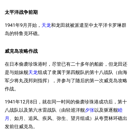
太平洋战争前期
1941年9月开始，
天龙
和龙田就被派遣至中太平洋卡罗琳群
岛的特鲁克环礁。
威克岛攻略作战
在日本偷袭珍珠港时，尽管已有二十多年的船龄，但龙田还
是与姐妹舰
天龙
组成了隶属于第四舰队的第十八战队（由海
军少将丸茂邦则指挥），并参与了随后的第一次威克岛攻略
作战。
1941年12月8日，就在同一时间的偷袭珍珠港成功后，第十
八战队以及第六水雷战队（由轻巡洋舰
夕张
以及驱逐舰
睦
月
、如月、追风、疾风、弥生、望月组成）从夸贾林环礁出
发前往威克岛。