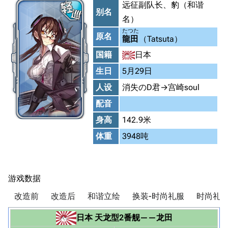
远征副队长、豹（和谐
别名
名）
たつた
原名
龍田
（Tatsuta）
国籍
日本
生日
5月29日
人设
消失のD君→宫崎soul
配音
身高
142.9米
体重
3948吨
游戏数据
改造前
改造后
和谐立绘
换装-时尚礼服
时尚礼服
日本
天龙型2番舰
——
龙田