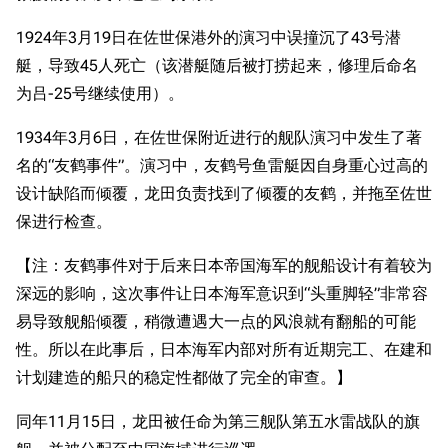
1924年3月19日在佐世保港外的演习中误撞沉了43号潜
艇，导致45人死亡（该潜艇随后被打捞起来，修理后命名
为吕-25号继续使用）。
1934年3月6日，在佐世保附近进行的舰队演习中发生了著
名的“友鹤事件”。演习中，友鹤号鱼雷艇因自身重心过高的
设计缺陷而倾覆，龙田负责找到了倾覆的友鹤，并拖至佐世
保进行检查。
【注：友鹤事件对于后来日本帝国海军的舰船设计有着较为
深远的影响，这次事件让日本海军意识到“头重脚轻”非常容
易导致舰船倾覆，稍微遭遇大一点的风浪就有翻船的可能
性。所以在此事后，日本海军内部对所有近期完工、在建和
计划建造的船只的稳定性都做了完全的审查。】
同年11月15日，龙田被任命为第三舰队第五水雷战队的旗