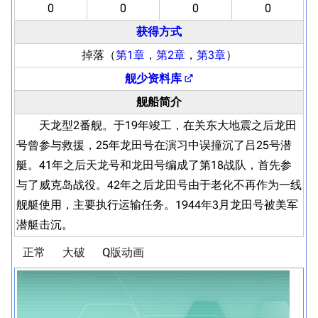
0
0
0
0
获得方式
掉落（
第1章
，
第2章
，
第3章
）
舰少资料库
舰船简介
天龙型2番舰。于19年竣工，在关东大地震之后龙田
号曾参与救援，25年龙田号在演习中误撞沉了吕25号潜
艇。41年之后天龙号和龙田号编成了第18战队，首先参
与了威克岛战役。42年之后龙田号由于老化不再作为一线
舰艇使用，主要执行运输任务。1944年3月龙田号被美军
潜艇击沉。
正常
大破
Q版动画