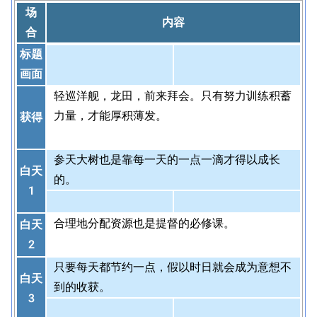
场
内容
合
标题
画面
轻巡洋舰，龙田，前来拜会。只有努力训练积蓄
力量，才能厚积薄发。
获得
参天大树也是靠每一天的一点一滴才得以成长
白天
的。
1
合理地分配资源也是提督的必修课。
白天
2
只要每天都节约一点，假以时日就会成为意想不
白天
到的收获。
3