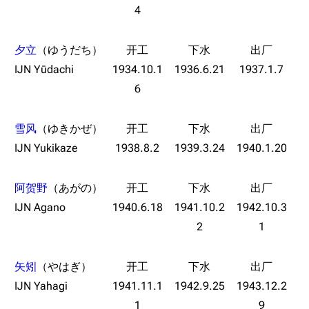
经验计算
4
新页面
换装
远征
帮助
深海舰队
夕立
（ゆうだち）
任务
IJN Yūdachi
1934.10.1
1936.6.21
1937.1.7
资助百科
装备图鉴
好感度
6
编辑规范
装备属性一览
战利品与功勋
随便逛逛
技能
雪风
（ゆきかぜ）
特殊页面
IJN Yukikaze
1938.8.2
1939.3.24
1940.1.20
战斗机制
上传文件
阿贺野
（あがの）
港区系统
杂学考据
游戏动态
IJN Agano
1940.6.18
1941.10.2
1942.10.3
2
1
头像
考据勘误汇总
卫星观测
勋章
游戏BUG汇总
历次场刊
矢矧
（やはぎ）
音乐
历代登录界面
运营历史
IJN Yahagi
1941.11.1
1942.9.25
1943.12.2
提督府
术语词典
参与画师
1
9