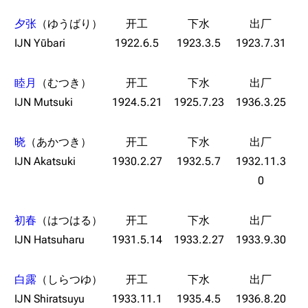
夕张
（ゆうばり）
IJN Yūbari
1922.6.5
1923.3.5
1923.7.31
睦月
（むつき）
IJN Mutsuki
1924.5.21
1925.7.23
1936.3.25
晓
（あかつき）
11.9万
1696
6687
IJN Akatsuki
1930.2.27
1932.5.7
1932.11.3
舰R百科
0
导航
游戏系统
舰娘与装备
初春
（はつはる）
首页
新手入门
按编号
IJN Hatsuharu
1931.5.14
1933.2.27
1933.9.30
推荐角色与游戏技
最近更改
按类型
巧
白露
（しらつゆ）
留言讨论页
按国籍
海域资料
IJN Shiratsuyu
1933.11.1
1935.4.5
1936.8.20
新文件
舰娘获得方式