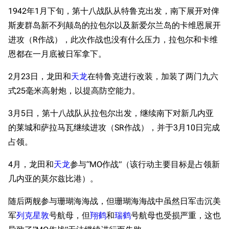
1942年1月下旬，第十八战队从特鲁克出发，南下展开对俾
斯麦群岛新不列颠岛的拉包尔以及新爱尔兰岛的卡维恩展开
进攻（R作战），此次作战也没有什么压力，拉包尔和卡维
恩都在一月底被日军拿下。
2月23日，龙田和
天龙
在特鲁克进行改装，加装了两门九六
式25毫米高射炮，以提高防空能力。
3月5日，第十八战队从拉包尔出发，继续南下对新几内亚
的莱城和萨拉马瓦继续进攻（SR作战），并于3月10日完成
占领。
4月，龙田和
天龙
参与“MO作战”（该行动主要目标是占领新
几内亚的莫尔兹比港）。
随后两舰参与珊瑚海海战，但珊瑚海海战中虽然日军击沉美
军
列克星敦
号航母，但
翔鹤
和
瑞鹤
号航母也受损严重，这也