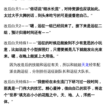
改后白天1——“
俗话说“细水长流”，对待资源也应该如此。
太过大手大脚的话，到头来吃亏的可是提督您自己。
”
改后白天2——“
嗯，远征一组已经回来了。接下来是远征二
组，预计归港时间还有——
”
改后白天特殊1——“
远征的时候总能捡到不少有意思的小玩
意，比如说这个小型探照灯，只需要摇晃几下就能发出光束
来。嗯，在晚上能派上大用场。
”
因为改造后的技能和远征有关，所以和姐姐
天龙
经常配
派去跑远征，分别担任远征副队长和远征大队长。
改后白天特殊3——“
我曾经在未生流门下研习过一段时间，
那真是一门伟大的技艺。精心凝神，借由自己的双手，将这
个“世界”填充在小小的花瓶之中。天、地、人，浑然一
体。
”