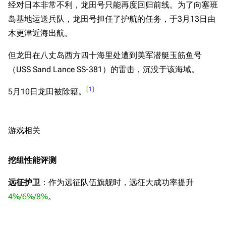
经对日本非常不利，龙田号只能再度回归前线。为了向塞班
岛基地运送兵队，龙田号担任了护航的任务，于3月13日由
木更津近海出航。
但龙田在八丈岛西方四十海里处遭到美军潜艇玉筋鱼号
（USS Sand Lance SS-381）的雷击，沉没于该海域。
[
1
]
5月10日龙田被除籍。
游戏相关
挖组性能评测
远征护卫
：作为远征队伍旗舰时，远征大成功率提升
4%/6%/8%
。