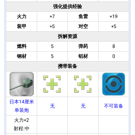
强化提供经验
火力
+7
鱼雷
+19
装甲
+5
对空
+5
拆解资源
燃料
5
弹药
8
钢材
5
铝材
0
携带装备
日本14厘米
无
无
不可装备
单装炮
火力+2
射程:
中