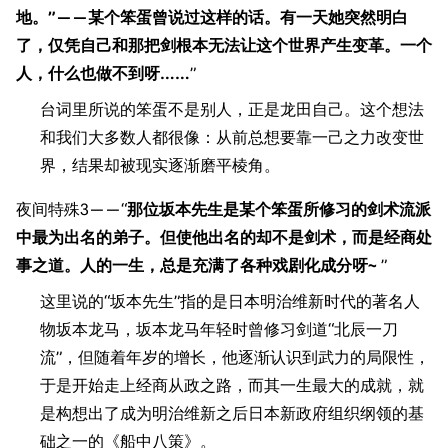
地。”——某个笨蛋曾说过这样的话。有一天她突然明白
了，仅凭自己和那把剑根本无法让这个世界产生变革。一个
人，什么也做不到呀……
”
台词里所说的笨蛋不是别人，正是龙田自己。这个想法
和我们大多数人都很像：从前总想要靠一己之力改变世
界，结果却被现实逐渐磨平棱角。
夜间特殊3——“
那位坂本先生是某个笨蛋所修习的剑术流派
中最为出名的弟子。但使他出名的却不是剑术，而是经商处
事之道。人的一生，总是充满了各种戏剧化成分呀~
”
这里说的“坂本先生”指的是日本明治维新时代的著名人
物坂本龙马，坂本龙马年轻时曾修习剑道“北辰一刀
流”，但随着年岁的增长，他逐渐认识到武力的局限性，
于是开始走上经商从政之路，而其一生最大的成就，就
是构想出了成为明治维新之后日本新政府组织纲领的基
础之一的《船中八策》。