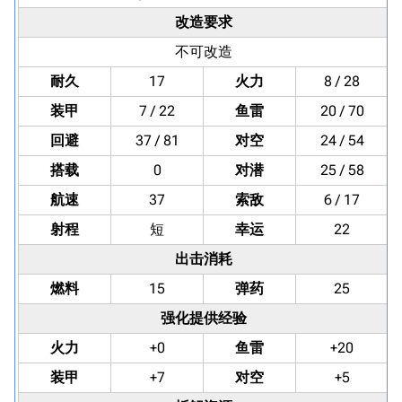
改造要求
不可改造
耐久
17
火力
8 / 28
装甲
7 / 22
鱼雷
20 / 70
回避
37 / 81
对空
24 / 54
搭载
0
对潜
25 / 58
航速
37
索敌
6 / 17
射程
短
幸运
22
出击消耗
燃料
15
弹药
25
强化提供经验
火力
+0
鱼雷
+20
装甲
+7
对空
+5