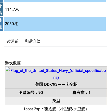
身
114.7米
高
体
2050吨
重
改造前
和谐立绘
游戏数据
美国
DD-793
——
卡辛杨
图鉴编号：90
稀有度：1
类型
1cost 2sp：
驱逐舰
（小型舰/护卫舰）