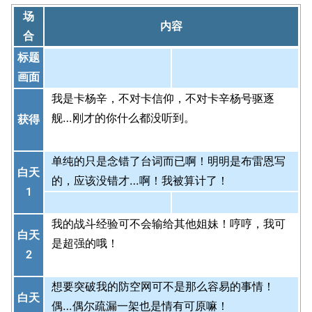
场
内容
合
标题
画面
我是卡杨辛，不对卡信仰，不对卡辛杨号驱逐
舰…刚才的你什么都没听到。
获得
单纯的只是念错了台词而已啊！明明是布雷恩写
白天
的，应该没错才…啊！我被算计了！
1
我的战斗经验可不会输给其他姐妹！哼哼，我可
白天
是超强的哦！
2
想要突破我的防空网可不是那么容易的事情！
白天
偶…偶尔疏漏一架也是情有可原嘛！