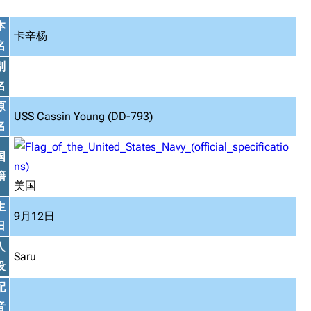
本
卡辛杨
名
别
名
原
USS Cassin Young (DD-793)
名
国
籍
美国
生
9月12日
日
人
Saru
设
配
音