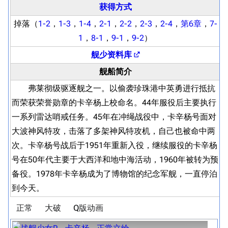
获得方式
掉落（
1-2
，
1-3
，
1-4
，
2-1
，
2-2
，
2-3
，
2-4
，
第6章
，
7-
1
，
8-1
，
9-1
，
9-2
）
舰少资料库
舰船简介
弗莱彻级驱逐舰之一。以偷袭珍珠港中英勇进行抵抗
而荣获荣誉勋章的卡辛杨上校命名。44年服役后主要执行
一系列雷达哨戒任务。45年在冲绳战役中，卡辛杨号面对
大波神风特攻，击落了多架神风特攻机，自己也被命中两
次。卡辛杨号战后于1951年重新入役，继续服役的卡辛杨
号在50年代主要于大西洋和地中海活动，1960年被转为预
备役。1978年卡辛杨成为了博物馆的纪念军舰，一直停泊
到今天。
正常
大破
Q版动画