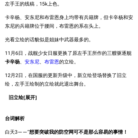
首页
新手入门
按编号
左手王的线稿，15k上色。
推荐角色与游戏技
最近更改
按类型
巧
卡辛杨、安东尼和布雷恩身上均带有兵籍牌，但卡辛杨和安
留言讨论页
按国籍
海域资料
东尼的兵籍牌位于腰间，布雷恩的系在头上。
新文件
舰娘获得方式
经验计算
光看立绘的话貌似是姐妹中武器最多的。
新页面
换装
远征
11月6日，战舰少女日服更换了原左手王所作的三艘驱逐舰
帮助
深海舰队
任务
卡辛杨
、
安东尼
、
布雷恩
的立绘。
资助百科
装备图鉴
好感度
12月2日，在国服的更新升级中，新立绘登场替换了旧立
编辑规范
装备属性一览
战利品与功勋
绘，左手王绘制的立绘就此退出舞台。
随便逛逛
技能
旧立绘
特殊页面
战斗机制
上传文件
台词解析
港区系统
杂学考据
游戏动态
白天3——“
想要突破我的防空网可不是那么容易的事情！
头像
考据勘误汇总
卫星观测