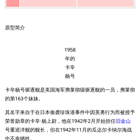
原型简介
1958
年的
卡辛
杨号
卡辛杨号驱逐舰是美国海军弗莱彻级驱逐舰的一员，弗莱彻
的第163个妹妹。
其名字来自于在日本偷袭珍珠港事件中因英勇行为而被授予
荣誉勋章的卡辛·杨上尉，他在1942年2月开始担任
旧金山
号重巡洋舰的舰长，但在1942年11月的瓜达尔卡纳尔海战
中不幸牺牲。