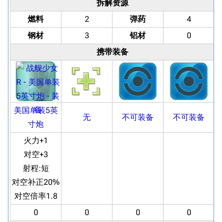
拆解资源
燃料
2
弹药
4
钢材
3
铝材
0
携带装备
美国单装5英
无
不可装备
不可装备
寸炮
火力+1
对空+3
射程:
短
对空补正20%
对空倍率1.8
0
0
0
0