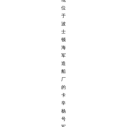
位
于
波
士
顿
海
军
造
船
厂
的
卡
辛
杨
号
军