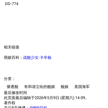
DD-774
蒸汽轮机基础
美海军惯导系统
意大利军舰一览
旧日本八八舰队
旧日本军舰一览
相关链接
近代中国图纸舰
解放军主战舰艇
萌娘百科：
战舰少女:卡辛杨
友情链接
资料站
舰少资料库
JSTOR期刊图书馆
分类
：​
NGA战舰少女R专
Navweaps（镜
驱逐舰
有和谐立绘的舰娘
舰娘
美国海军
区
像）
最后修改时间
萌娘百科战舰少女
Navypedia
此页面最后编辑于2026年5月9日 (星期六) 14:09。
苍青幻影wiki（只
Naval
著作权
Encyclopedia
读）
关注R百微博：
@舰R百科