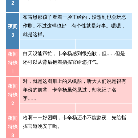
2
布雷恩那孩子看着一脸正经的，没想到也会玩恶
作剧…不过这样也好，有个性就是好事。嗯嗯，
夜间
就是这样。
3
白天没能帮忙，卡辛杨感到很抱歉，但……但是
夜间
还可以从背后抱着指挥官给您打气。
特殊
1
对，就是这图册上的风帆船，听大人们说是很有
夜间
年份的前辈。卡辛杨虽然见过，却忘记了名
特殊
字……
2
哈啊——好困啊，卡辛杨还小不能熬夜，先给指
夜间
挥官道晚安了哟。
特殊
3