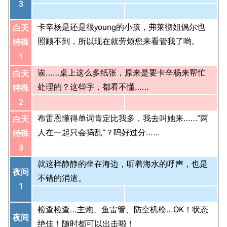
3
卡辛杨是还是很young的小孩，弗莱彻姐偶尔也
白天
照顾不到，所以现在就劳烦您来看管我了哟。
特殊
1
诶……桌上这么多纸张，原来是要卡辛杨来帮忙
白天
处理的？这些字，都看不懂……
特殊
2
布雷恩懂得单词肯定比我多，我去叫她来……“两
白天
人在一起只会捣乱”？呜好过分……
特殊
3
就这样静静的坐在海边，听着海水的呼声，也是
夜间
不错的消遣。
1
检查检查…主炮、鱼雷管、防空机枪…OK！状态
夜间
绝佳！随时都可以出击啦！