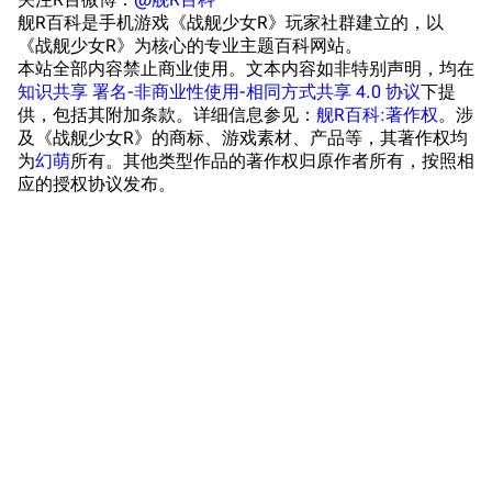
舰R百科是手机游戏《战舰少女R》玩家社群建立的，以
NavSource
四叶草剧场BiliWiki
《战舰少女R》为核心的专业主题百科网站。
Wings Aviation
本站全部内容禁止商业使用。文本内容如非特别声明，均在
战列舰论坛
知识共享 署名-非商业性使用-相同方式共享 4.0 协议
下提
Secret Projects论
装甲航母网
供，包括其附加条款。详细信息参见：
舰R百科:著作权
。涉
台词
坛
及《战舰少女R》的商标、游戏素材、产品等，其著作权均
Dreadnoughtproject
Shipbucket像素战
原型简介
清除缓存
为
幻萌
所有。其他类型作品的著作权归原作者所有，按照相
舰
战舰计划1900-
应的授权协议发布。
服役历史
1950
硫磺岛和冲绳战役
美国海军历史手册
链入页面
重新服役
平贺让数字档案馆
相关更改
退役和成为博物馆
Hyper War
可打印版
游戏相关
Fold3
固定链接
旧立绘
大英帝国战争博物
页面信息
台词解析
未登录
馆
未登录用户的IP地址会在进行任意编辑后公开展示。
同厂舰娘
Naval History
Cargo数据
德国联邦数字档案
相关链接
引用此页
创建账号
馆