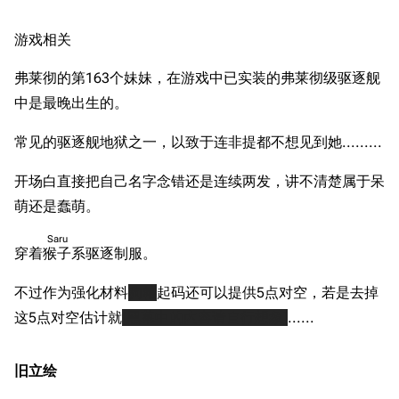
游戏相关
弗莱彻的第163个妹妹，在游戏中已实装的弗莱彻级驱逐舰
中是最晚出生的。
常见的驱逐舰地狱之一，以致于连非提都不想见到她.........
开场白直接把自己名字念错还是连续两发，讲不清楚属于呆
萌还是蠢萌。
Saru
穿着
猴子
系驱逐制服。
不过作为强化材料
狗粮
起码还可以提供5点对空，若是去掉
11.9万
1696
6687
这5点对空估计就
[黑幕中的内容请自行想象]
......
舰R百科
导航
游戏系统
舰娘与装备
旧立绘