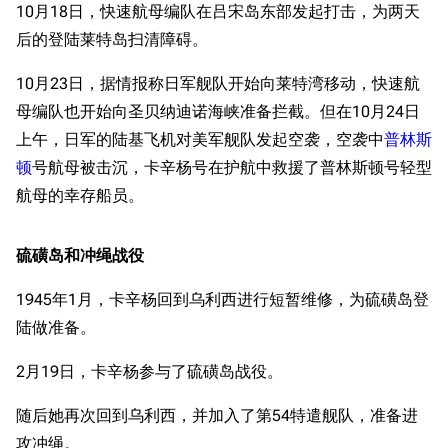
10月18日，快速航母编队在吕宋岛东部发起打击，为两天
后的登陆莱特岛扫清障碍。
10月23日，据情报称日军舰队开始向莱特湾移动，快速航
母编队也开始向圣贝纳迪诺海峡准备拦截。但在10月24日
上午，日军的陆基飞机对美军舰队发起空袭，空袭中
普林斯
顿
号航母被击沉，卡辛杨号在护航中救援了普林斯顿号轻型
航母的幸存船员。
硫磺岛和冲绳战役
1945年1月，卡辛杨回到乌利西进行短暂维修，为硫磺岛登
陆做准备。
2月19日，卡辛杨参与了硫磺岛战役。
随后她再次回到乌利西，并加入了第54特遣舰队，准备进
攻冲绳。