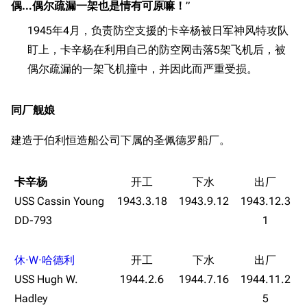
偶…偶尔疏漏一架也是情有可原嘛！
”
勋章
游戏BUG汇总
历次场刊
1945年4月，负责防空支援的卡辛杨被日军神风特攻队
音乐
历代登录界面
运营历史
盯上，卡辛杨在利用自己的防空网击落5架飞机后，被
偶尔疏漏的一架飞机撞中，并因此而严重受损。
提督府
术语词典
参与画师
收藏室
特殊成就
配音演员
同厂舰娘
宿舍与家具
物品道具
艾拉微博存档
建造于伯利恒造船公司下属的圣佩德罗船厂。
餐厅与料理
历次活动关卡图标
浴室
舰娘对话小剧场
卡辛杨
学院与战术
舰船造船厂一览
USS Cassin Young
1943.3.18
1943.9.12
1943.12.3
DD-793
1
放映厅
舰船归宿一览
战区支队基地
舰名溯源
休·W·哈德利
工程局
舰艇徽章与格言
USS Hugh W.
1944.2.6
1944.7.16
1944.11.2
特别船坞
图纸舰与未成舰
Hadley
5