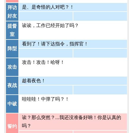
是、是奇怪的人对吧？！
拜访
好友
诶诶，工作已经开始了吗？
提督
室
看到了！请下达指令，指挥官！
阵型
攻击！攻击！哈呀！
攻击
趁着夜色！
夜战
哇哇哇！中弹了吗？！
中破
诶？那么突然？…我还没准备好呐！你是认真的
吗？
誓约