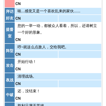
CN
唉…感觉又是一个喜欢乱来的家伙……
拜访
好友
CN
您的一举一动，都被众人看着，所以，还请树立
提督
一个好的形象。
室
CN
哼~就这么点敌人，交给我吧。
阵型
CN
开始行动！
攻击
CN
清理战场。
夜战
CN
还，没结束！
中破
CN
胜利只属于英雄。