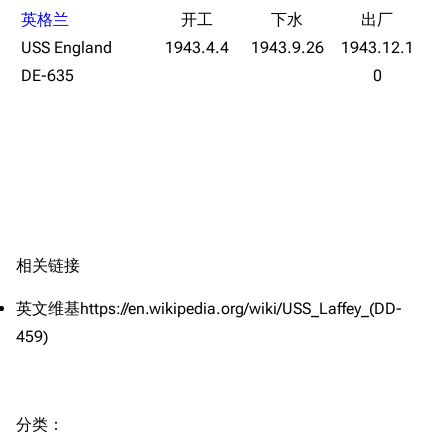
旧日本八八舰队
英格兰
USS England
1943.4.4
1943.9.26
1943.12.1
旧日本军舰一览
DE-635
0
近代中国图纸舰
解放军主战舰艇
友情链接
资料站
舰少资料库
JSTOR期刊图书馆
NGA战舰少女R专
Navweaps（镜
游戏数据
区
像）
相关链接
台词
萌娘百科战舰少女
Navypedia
英文维基https://en.wikipedia.org/wiki/USS_Laffey_(DD-
原型简介
苍青幻影wiki（只
Naval
Encyclopedia
读）
459)
舰船设计
NavSource
四叶草剧场BiliWiki
设计背景
Wings Aviation
战列舰论坛
基础参数
分类
：​
Secret Projects论
装甲航母网
敢正面硬刚战列舰的驱逐舰
坛