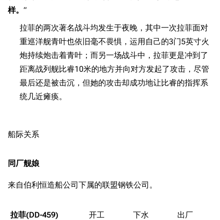
样。
”
拉菲的两次著名战斗均发生于夜晚，其中一次拉菲面对
重巡洋舰青叶也依旧毫不畏惧，运用自己的3门5英寸火
炮持续炮击着青叶；而另一场战斗中，拉菲更是冲到了
距离战列舰比睿10米的地方并向对方发起了攻击，尽管
最后还是被击沉，但她的攻击却成功地让比睿的指挥系
统几近瘫痪。
11.9万
1696
6687
舰R百科
船际关系
导航
游戏系统
舰娘与装备
同厂舰娘
首页
新手入门
按编号
推荐角色与游戏技
最近更改
按类型
来自伯利恒造船公司下属的联盟钢铁公司。
巧
留言讨论页
按国籍
海域资料
拉菲(DD-459)
新文件
舰娘获得方式