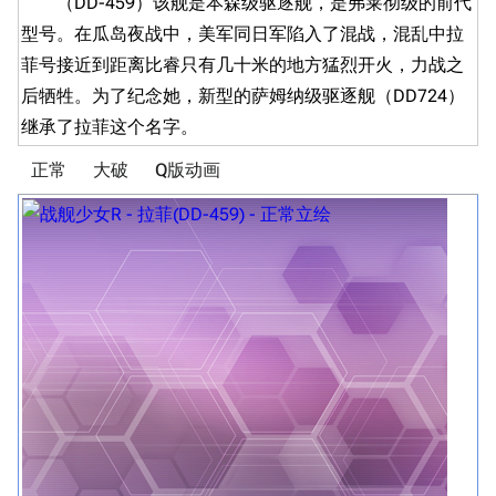
（DD-459）该舰是本森级驱逐舰，是弗莱彻级的前代
型号。在瓜岛夜战中，美军同日军陷入了混战，混乱中拉
菲号接近到距离比睿只有几十米的地方猛烈开火，力战之
后牺牲。为了纪念她，新型的萨姆纳级驱逐舰（DD724）
继承了拉菲这个名字。
正常
大破
Q版动画