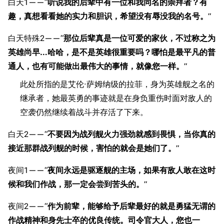
白天1——“
听说我的后辈中有一位和我同名的崇拜者？有
趣，真想看看她的实力和胆识，希望没有辱没我的名号。
”
白天特殊2——“
那位后辈真是一位可爱的家伙，不过称之为
英雄尚早…哈哈，是不是英雄很重要吗？哪怕是最平凡的普
通人，也有可能做出最伟大的事情，就像您一样。
”
此处所指的是艾伦·萨姆纳级的拉菲，身为英雄舰之名的
继承者，她最英勇的事迹就是在身负重伤时面对敌人的
空袭仍然继续着战斗并存活了下来。
白天2——“
不要因为战列舰火力强劲就感到畏惧，当你真的
接近那群战列舰的时候，害怕的就会是她们了。
”
夜间1——“
夜间永远是驱逐舰的主场，如果有敌人敢在这时
候和我们作战，那一定会尝到苦头的。
”
夜间2——“
作为前辈，能够给予后辈最好的就是勇猛无谓的
作战精神和身先士卒的优良传统。司令官大人，您也一