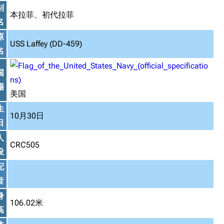
别
本拉菲、初代拉菲
名
原
USS Laffey (DD-459)
名
国
籍
美国
生
10月30日
日
人
CRC505
设
配
音
身
106.02米
高