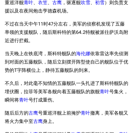
重巡洋舰
青叶
、
衣笠
、
古鹰
，驱逐舰
吹雪
、
初雪
）则负责支
援以及在夜间炮击亨德森机场。
不过在当天中午11时47分左右，美军的侦察机发现了五藤
率领的支援舰队，随后斯科特的第64.2特舰被派往萨沃岛附
近进行拦截。
当天晚上在铁底湾，斯科特舰队的
海伦娜
依靠雷达率先侦测
到对面的五藤舰队，随后立刻摆开阵型使自己的舰队位于优
势的T字阵横位上，静待五藤舰队的到来。
不久后，对此毫不知情的五藤舰队一头扎进了斯科特舰队的
埋伏圈，拉菲等美军各舰向着五藤舰队的旗舰
青叶
号集火，
瞬间将
青叶
号打成重伤。
随后后方的
古鹰
号重巡洋舰上前掩护
青叶
撤离，美军各舰又
将火力集中至
古鹰
身上。