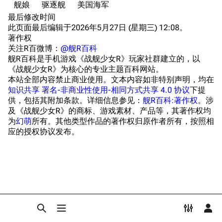
舰娘
驱逐舰
美国海军
Dreadnoughtproject
Shipbucket像素战
服役历史
清除缓存
最后修改时间
舰
战舰计划1900-
瓜岛战役
此页面最后编辑于2026年5月27日 (星期三) 12:08。
1950
著作权
埃斯帕恩斯角海战
美国海军历史手册
关注R百微博：
@舰R百科
链入页面
舰R百科是手机游戏《战舰少女R》玩家社群建立的，以
瓜达尔卡纳尔海战
平贺让数字档案馆
相关更改
《战舰少女R》为核心的专业主题百科网站。
游戏相关
本站全部内容禁止商业使用。文本内容如非特别声明，均在
Hyper War
可打印版
知识共享 署名-非商业性使用-相同方式共享 4.0 协议
下提
立绘
Fold3
供，包括其附加条款。详细信息参见：
舰R百科:著作权
。涉
固定链接
台词解析
及《战舰少女R》的商标、游戏素材、产品等，其著作权均
大英帝国战争博物
为
幻萌
所有。其他类型作品的著作权归原作者所有，按照相
页面信息
船际关系
未登录
馆
应的授权协议发布。
未登录用户的IP地址会在进行任意编辑后公开展示。
同厂舰娘
Naval History
Cargo数据
德国联邦数字档案
相关链接
引用此页
创建账号
馆
目录
分享此页面
更多
查看
associate
JACAR
登录
打开/关闭搜索
打开/关闭菜单
打开/关
打