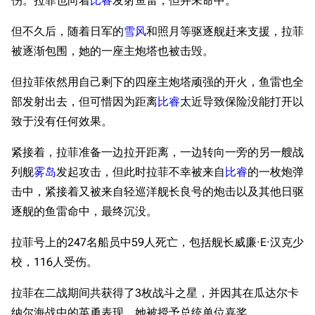
伤。拉菲也向着
比睿
发射鱼雷，但并未命中。
但不久后，随着日军的
雪风
和照月等驱逐舰赶来支援，拉菲
被逐渐包围，她的一座主炮塔也被击毁。
但拉菲依然用自己剩下的四座主炮塔顽强的开火，鱼雷也全
部发射出去，但可惜因为距离
比睿
太近导致保险没能打开以
致于没有任何效果。
紧接着，拉菲准备一边拉开距离，一边转向一旁的另一艘战
列舰
雾岛
发起攻击，但此时拉菲不幸被来自
比睿
的一枚炮弹
击中，紧接着又被来自轻巡洋舰长良号的炮击以及其他日驱
逐舰的鱼雷命中，最终沉没。
拉菲号上的247名船员中59人死亡，包括舰长威廉·E·汉克少
校，116人受伤。
拉菲在二战期间共获得了3枚战斗之星，并因其在瓜达尔卡
纳尔海战中的英勇表现，她被授予总统单位嘉奖。