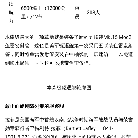
续
6500海里（12000公
乘
航
208人
里）/12节
员
力
本森级最大的一项革新就是装备了新的五联装Mk.15 Mod3
鱼雷发射管，这也是美军驱逐舰第一次采用五联装鱼雷发射
管，同时将鱼雷发射管安装在中轴线的上层建筑上，以免遭
到海水腐蚀，同时也可以携带鱼雷备弹。
本森级驱逐舰轮廓图
敢正面硬刚战列舰的驱逐舰
拉菲是美国海军中首艘以南北战争时期海军陆战队员与荣誉
勋章获得者巴特利特·拉菲（Bartlett Laffey，1841-
1901.3.22）命名的军舰，与历史上的拉菲本人类似，拉菲