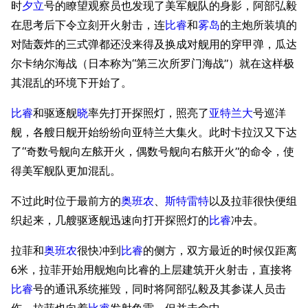
时
夕立
号的瞭望观察员也发现了美军舰队的身影，阿部弘毅
在思考后下令立刻开火射击，连
比睿
和
雾岛
的主炮所装填的
对陆轰炸的三式弹都还没来得及换成对舰用的穿甲弹，瓜达
尔卡纳尔海战（日本称为“第三次所罗门海战”）就在这样极
其混乱的环境下开始了。
比睿
和驱逐舰
晓
率先打开探照灯，照亮了
亚特兰大
号巡洋
舰，各艘日舰开始纷纷向亚特兰大集火。此时卡拉汉又下达
了“奇数号舰向左舷开火，偶数号舰向右舷开火”的命令，使
得美军舰队更加混乱。
不过此时位于最前方的
奥班农
、
斯特雷特
以及拉菲很快便组
织起来，几艘驱逐舰迅速向打开探照灯的
比睿
冲去。
拉菲和
奥班农
很快冲到
比睿
的侧方，双方最近的时候仅距离
6米，拉菲开始用舰炮向比睿的上层建筑开火射击，直接将
比睿
号的通讯系统摧毁，同时将阿部弘毅及其参谋人员击