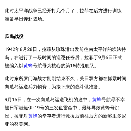
此时太平洋战争已经开打几个月了，拉菲在后方进行训练，
准备早日奔赴战场。
瓜岛战役
1942年8月28日，拉菲从珍珠港出发前往南太平洋的埃法特
岛，在进行了一段时间的巡逻任务后，拉菲于9月6日正式
被编入以
黄蜂
号航母为核心的第18特混舰队。
此时东所罗门海战才刚刚结束不久，美日双方都在抓紧时间
向瓜岛运送兵力物资，为接下来的战斗做准备。
9月15日，在一次向瓜岛运送飞机的途中，
黄蜂
号航母不幸
被日军潜艇伊-19号的三发鱼雷命中，最终导致黄蜂号沉
没，拉菲对
黄蜂
的幸存者进行救援后前往后方的新喀里多尼
亚的努美阿。