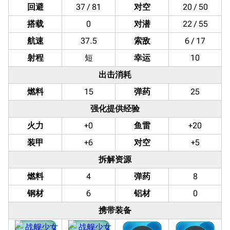
回避
37 / 81
对空
20 / 50
搭载
0
对潜
22 / 55
航速
37.5
索敌
6 / 17
射程
短
幸运
10
出击消耗
燃料
15
弹药
25
强化提供经验
火力
+0
鱼雷
+20
装甲
+6
对空
+5
拆解资源
燃料
4
弹药
8
钢材
6
铝材
0
携带装备