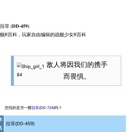
搜索
拉菲
(DD-459)
舰R百科，玩家自由编辑的战舰少女R百科
敌人将因我们的携手
而畏惧。
您找的是另一艘
拉菲(DD-724)
吗？
本
拉菲(DD-459)
名