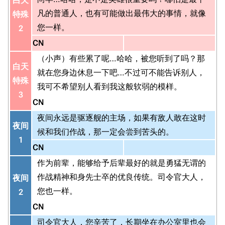
白天
凡的普通人，也有可能做出最伟大的事情，就像
特殊
您一样。
2
CN
（小声）有些累了呢…哈哈，被您听到了吗？那
白天
就在您身边休息一下吧…不过可不能告诉别人，
特殊
我可不希望别人看到我这般软弱的模样。
3
CN
夜间永远是驱逐舰的主场，如果有敌人敢在这时
夜间
候和我们作战，那一定会尝到苦头的。
1
CN
作为前辈，能够给予后辈最好的就是勇猛无谓的
作战精神和身先士卒的优良传统。司令官大人，
夜间
您也一样。
2
CN
司令官大人，您辛苦了，长期坐在办公室里也会