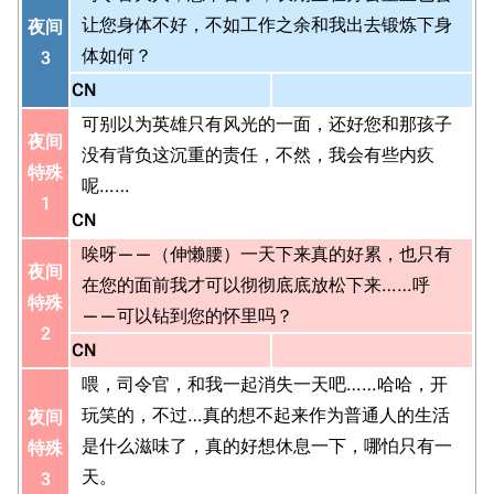
让您身体不好，不如工作之余和我出去锻炼下身
夜间
体如何？
3
CN
可别以为英雄只有风光的一面，还好您和那孩子
夜间
没有背负这沉重的责任，不然，我会有些内疚
特殊
呢……
1
CN
唉呀——（伸懒腰）一天下来真的好累，也只有
夜间
在您的面前我才可以彻彻底底放松下来……呼
特殊
——可以钻到您的怀里吗？
2
CN
喂，司令官，和我一起消失一天吧……哈哈，开
玩笑的，不过…真的想不起来作为普通人的生活
夜间
是什么滋味了，真的好想休息一下，哪怕只有一
特殊
天。
3