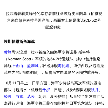
拉菲搭载着黄蜂号的幸存者前往圣埃斯皮里图岛（拍摄视
角来自彭萨科拉号巡洋舰，画面右上角是朱诺(CL-52)号
轻巡洋舰）
埃斯帕恩斯角海战
黄蜂
号沉没后，拉菲被编入由海军少将诺曼·斯科特
（Norman Scott）率领的地64.2特遣舰队（其中包括重巡
洋舰
旧金山
、
盐湖城
，轻巡洋舰
海伦娜
、博伊西以及包括拉
菲在内的5艘驱逐舰），负责后方向瓜岛的运输护航任务。
10月11日早上，日军方面，海军少将城岛高次率领的运输
部队（包括水上机母舰
千岁
、日进，以及6艘驱逐舰
秋月
、
绫波
、
白雪
、
丛云
、朝云、夏云护航）从肖特兰出发前往瓜
岛进行运输，海军少将五藤存知指挥的日军第六战队（包括