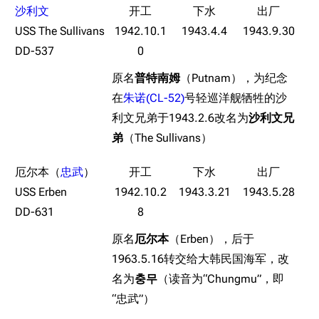
沙利文
收藏室
特殊成就
配音演员
USS The Sullivans
1942.10.1
1943.4.4
1943.9.30
宿舍与家具
物品道具
艾拉微博存档
DD-537
0
餐厅与料理
历次活动关卡图标
原名
普特南姆
（Putnam），为纪念
浴室
舰娘对话小剧场
在
朱诺(CL-52)
号轻巡洋舰牺牲的沙
利文兄弟于1943.2.6改名为
沙利文兄
学院与战术
舰船造船厂一览
弟
（The Sullivans）
放映厅
舰船归宿一览
厄尔本（
忠武
）
战区支队基地
舰名溯源
USS Erben
1942.10.2
1943.3.21
1943.5.28
工程局
舰艇徽章与格言
DD-631
8
特别船坞
图纸舰与未成舰
原名
厄尔本
（Erben），后于
蒸汽轮机基础
1963.5.16转交给大韩民国海军，改
美海军惯导系统
名为
충무
（读音为“Chungmu”，即
“忠武”）
意大利军舰一览