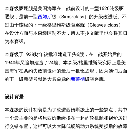
本森级驱逐舰是美国海军在二战前设计的一型1620吨级驱
逐舰，是前一型
西姆斯
级（Sims-class）的升级改进版。不
过由于该级的下一级格里维斯级驱逐舰（Gleaves-class）
在设计方面与本森级区别不大，所以不少文献里也会将其归
为本森级。
本森级于1938财年被批准建造了头6艘，在二战开始后的
1940年又追加建造了24艘。本森级/格里维斯级实际上是美
国海军在条约失效前设计的最后一批驱逐舰，因为她们后面
的下一级新型号就是大名鼎鼎的
弗莱彻
级驱逐舰。
设计背景
本森级的设计初衷是为了改进西姆斯级上的一些缺点，其中
一个最主要的是将原西姆斯级挨在一起的轮机舱和锅炉房进
行交错布置，这样可以大大降低舰船动力系统受损后的故障