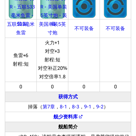
五联533毫米
美国单装5英
不可装备
不可装备
鱼雷
寸炮
火力+1
对空+3
鱼雷+6
射程:
短
射程:
短
对空补正20%
对空倍率1.8
0
0
0
0
获得方式
掉落（
第7章
，
8-1
，
8-3
，
9-1
，
9-2
）
舰少资料库
舰船简介