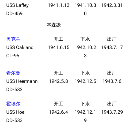
经验计算
USS Laffey
1941.1.13
1941.10.3
1942.3.31
新页面
换装
远征
DD-459
0
帮助
深海舰队
任务
本森级
资助百科
装备图鉴
好感度
奥克兰
编辑规范
装备属性一览
战利品与功勋
USS Oakland
1941.6.15
1942.10.2
1943.7.17
随便逛逛
技能
CL-95
3
特殊页面
战斗机制
希尔曼
上传文件
USS Heermann
1942.5.8
1942.12.5
1943.7.6
港区系统
杂学考据
游戏动态
DD-532
头像
考据勘误汇总
卫星观测
霍埃尔
勋章
游戏BUG汇总
历次场刊
USS Hoel
1942.6.4
1942.12.1
1943.7.29
音乐
历代登录界面
运营历史
DD-533
9
提督府
术语词典
参与画师