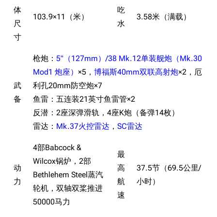
体
吃
103.9×11（米）
3.58米（满载）
尺
水
寸
枪炮：
5"（127mm）/38 Mk.12单装舰炮（Mk.30
Mod1 炮座）
×5，
博福斯40mm双联高射炮
×2，厄
武
利孔20mm防空炮×7
备
鱼雷：五连装21英寸鱼雷管×2
反潜：2座深弹滑轨，4座K炮（备弹14枚）
雷达：
Mk.37火控雷达
，
SC雷达
4部Babcock &
最
Wilcox锅炉，2部
动
高
37.5节（69.5公里/
Bethlehem Steel蒸汽
力
航
小时）
轮机，双轴双桨推进
速
50000马力