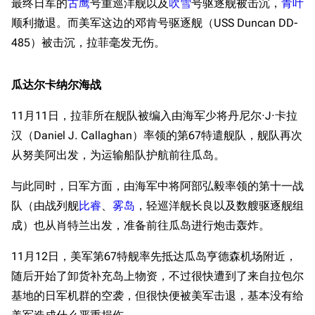
最终日军的
古鹰
号重巡洋舰以及
吹雪
号驱逐舰被击沉，
青叶
顺利撤退。而美军这边的邓肯号驱逐舰（USS Duncan DD-
485）被击沉，拉菲毫发无伤。
瓜达尔卡纳尔海战
11月11日，拉菲所在舰队被编入由海军少将丹尼尔·J·卡拉
汉（Daniel J. Callaghan）率领的第67特遣舰队，舰队再次
从努美阿出发，为运输船队护航前往瓜岛。
与此同时，日军方面，由海军中将阿部弘毅率领的第十一战
队（由战列舰
比睿
、
雾岛
，轻巡洋舰长良以及数艘驱逐舰组
成）也从肖特兰出发，准备前往瓜岛进行炮击轰炸。
11月12日，美军第67特舰率先抵达瓜岛亨德森机场附近，
随后开始了卸货补充岛上物资，不过很快遭到了来自拉包尔
基地的日军机群的空袭，但很快便被美军击退，基本没有给