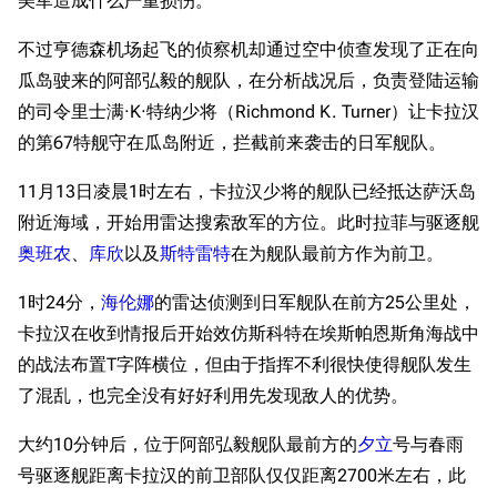
美军造成什么严重损伤。
不过亨德森机场起飞的侦察机却通过空中侦查发现了正在向
瓜岛驶来的阿部弘毅的舰队，在分析战况后，负责登陆运输
的司令里士满·K·特纳少将（Richmond K. Turner）让卡拉汉
的第67特舰守在瓜岛附近，拦截前来袭击的日军舰队。
11月13日凌晨1时左右，卡拉汉少将的舰队已经抵达萨沃岛
附近海域，开始用雷达搜索敌军的方位。此时拉菲与驱逐舰
奥班农
、
库欣
以及
斯特雷特
在为舰队最前方作为前卫。
1时24分，
海伦娜
的雷达侦测到日军舰队在前方25公里处，
卡拉汉在收到情报后开始效仿斯科特在埃斯帕恩斯角海战中
的战法布置T字阵横位，但由于指挥不利很快使得舰队发生
了混乱，也完全没有好好利用先发现敌人的优势。
大约10分钟后，位于阿部弘毅舰队最前方的
夕立
号与春雨
号驱逐舰距离卡拉汉的前卫部队仅仅距离2700米左右，此