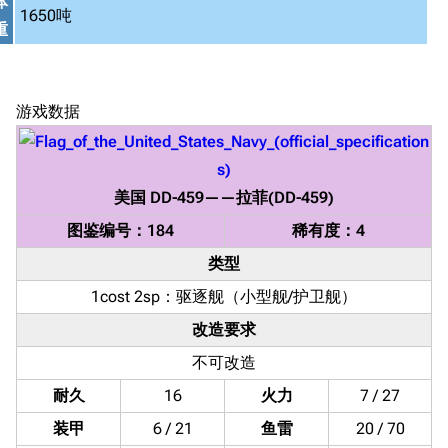
体
1650吨
重
游戏数据
美国
DD-459
——
拉菲(DD-459)
图鉴编号：184
稀有度：4
类型
1cost 2sp：
驱逐舰
（小型舰/护卫舰）
改造要求
不可改造
耐久
16
火力
7 / 27
装甲
6 / 21
鱼雷
20 / 70