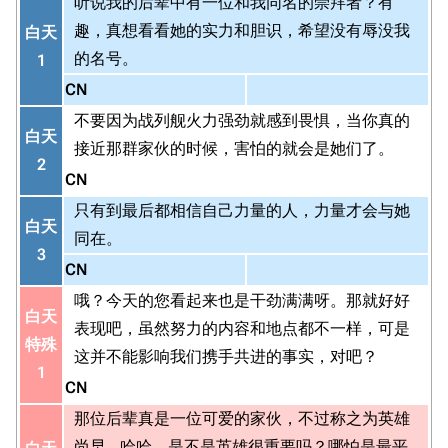
听说我的后辈中有一位和我同名的崇拜者？有
趣，真想看看她的实力和胆识，希望没有辱没我
白天
的名号。
1
CN
不要因为战列舰火力强劲就感到畏惧，当你真的
白天
接近那群家伙的时候，害怕的就会是她们了。
2
CN
只有到最后都相信自己力量的人，力量才会与她
白天
同在。
3
CN
哦？今天的您看起来也是干劲满满呀。那就好好
白天
表现吧，虽然努力的内容和地点都不一样，可是
特殊
这并不能影响我们携手共进的事实，对吧？
1
CN
那位后辈真是一位可爱的家伙，不过称之为英雄
尚早…哈哈，是不是英雄很重要吗？哪怕是最平