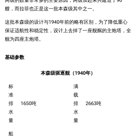
两级的数量非常多的主要原因，两级加起来共建造了96
艘，而拉菲也正是这一批本森级其中之一。
这批本森级的设计与1940年前的略有区别，为了降低重心
保证适航性和稳定性，设计上去掉了一座舰艉的主炮塔，全
舰为四座主炮塔。
基础参数
本森级驱逐舰（1940年）
标
满
准
载
排
1650吨
排
2663吨
水
水
量
量
船