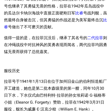
号也继承了其勇猛无畏的性格，拉菲在1942年瓜岛战役中
的瓜达尔卡纳尔海战中直接正面硬刚日军
比睿
号战列舰，虽
然最终自身被击沉，但其勇猛的作战还是为美军最终击沉
比
睿
号做出了不可磨灭的贡献。
值得一提的是，在拉菲沉没后，继承了其名号的
二代拉菲
则
在冲绳战役中对抗神风的英勇表现而闻名，两代拉菲均因勇
猛无畏而获得了总统嘉奖。
服役历史
拉菲号于1941年1月13日在位于加州旧金山的伯利恒造船厂
开工建造，她也是第二批本森级里的第一艘，同年10月30
日下水，下水仪式由巴特利特·拉菲的孙女埃莉诺·G·福格蒂
小姐（Eleanor G. Forgerty）赞助，拉菲在1942年3月31日
服役，舰长为威廉·E·汉克少校（William E. Hank）。