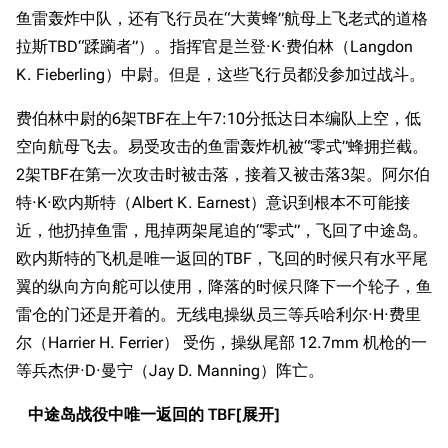
鱼雷轰炸中队，还有飞行员在“大黄蜂”航母上飞老式的道格
拉斯TBD“蹂躏者”）。指挥官是兰登·K·费伯林（Langdon
K. Fieberling）中尉。但是，这些飞行员都没参加过战斗。
费伯林中尉的6架TBF在上午7:10分抵达日本编队上空，低
空向航母飞去。易受攻击的鱼雷轰炸机被“零式”蜂拥拦截。
2架TBF在第一次攻击时被击落，接着又被击落3架。阿尔伯
特·K·欧内斯特（Albert K. Earnest）意识到根本不可能接
近，他扔掉鱼雷，甩掉两架尾追的“零式”，飞回了中途岛。
欧内斯特的飞机是唯一返回的TBF，飞回的时候只有水平尾
翼的纵向方向舵可以使用，降落的时候只降下一个轮子，鱼
雷仓的门还是开着的。无线电操纵员三等兵哈利尔·H·费里
尔（Harrier H. Ferrier） 受伤，操纵尾部 12.7mm 机枪的一
等兵杰伊·D·曼宁（Jay D. Manning）阵亡。
中途岛战役中唯一返回的 TBF