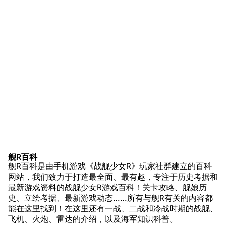
友情链接
资料站
舰少资料库
JSTOR期刊图书馆
NGA战舰少女R专
Navweaps（镜
区
像）
萌娘百科战舰少女
Navypedia
苍青幻影wiki（只
Naval
Encyclopedia
读）
游戏数据
NavSource
四叶草剧场BiliWiki
游戏中的说明
Wings Aviation
战列舰论坛
装备简介
Secret Projects论
装甲航母网
综述
坛
Dreadnoughtproject
Shipbucket像素战
舰R百科
第一战：中途岛海战
清除缓存
舰R百科是由手机游戏《战舰少女R》玩家社群建立的百科
舰
战舰计划1900-
东所罗门海战
网站，我们致力于打造最全面、最有趣，专注于历史考据和
1950
最新游戏资料的战舰少女R游戏百科！关卡攻略、舰娘历
圣克鲁斯海战
美国海军历史手册
链入页面
史、立绘考据、最新游戏动态……所有与舰R有关的内容都
击沉比睿号
能在这里找到！在这里还有一战、二战和冷战时期的战舰、
平贺让数字档案馆
相关更改
飞机、火炮、雷达的介绍，以及海军知识科普。
反潜作战