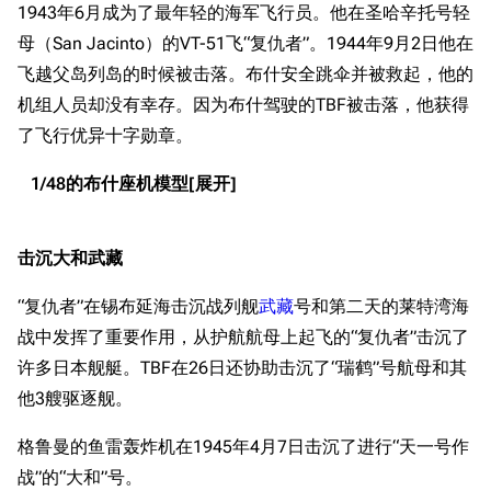
1943年6月成为了最年轻的海军飞行员。他在圣哈辛托号轻
母（San Jacinto）的VT-51飞“复仇者”。1944年9月2日他在
飞越父岛列岛的时候被击落。布什安全跳伞并被救起，他的
机组人员却没有幸存。因为布什驾驶的TBF被击落，他获得
了飞行优异十字勋章。
1/48的布什座机模型
击沉大和武藏
“复仇者”在锡布延海击沉战列舰
武藏
号和第二天的莱特湾海
战中发挥了重要作用，从护航航母上起飞的“复仇者”击沉了
许多日本舰艇。TBF在26日还协助击沉了“瑞鹤”号航母和其
他3艘驱逐舰。
格鲁曼的鱼雷轰炸机在1945年4月7日击沉了进行“天一号作
战”的“大和”号。