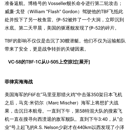
准备返航。博格号的 Vosseller舰长命令进行第二轮攻击；
威廉·戈登（William "Flash" Gordon）驾驶他的TBF飞抵此
处并投下了另一枚鱼雷。伊-52被炸了一个大洞，立即沉到
水底。第二天早晨，美国的驱逐舰发现了伊-52的碎片。
TBF的影响不仅仅是击沉了30艘潜艇。他们不仅为运输船队
带来了安全，更是战争转折的关键因素。
VC-58的TBF-1C从U-505上空掠过
菲律宾海海战
美国海军的F6F在“马里亚那猎火鸡”中击落350架日本飞机
之后，马克·米切尔（Marc Mischer）海军上将想扩大战
果，击沉日本航母。一直到下午，第58特混大队的搜索飞
机一直在搜寻向西溃退的敌军舰队。直到下午3:40，从“企
业”号上起飞的R.S. Nelson少尉才在440km以西发现了小泽