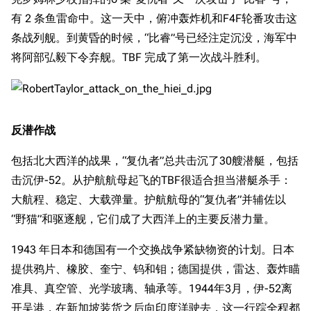
有 2 条鱼雷命中。这一天中，俯冲轰炸机和F4F轮番攻击这
条战列舰。到黄昏的时候，“比睿”号已经注定沉没，海军中
将阿部弘毅下令弃舰。TBF 完成了第一次战斗胜利。
反潜作战
包括北大西洋的战果，“复仇者”总共击沉了30艘潜艇，包括
击沉伊-52。从护航航母起飞的TBF很适合担当潜艇杀手：
大航程、稳定、大载弹量。护航航母的“复仇者”并辅佐以
“野猫”和驱逐舰，它们成了大西洋上的主要反潜力量。
1943 年日本和德国有一个交换战争紧缺物资的计划。日本
提供鸦片、橡胶、奎宁、钨和钼；德国提供，雷达、轰炸瞄
准具、真空管、光学玻璃、轴承等。1944年3月，伊-52离
开吴港，在新加坡装货之后向印度洋驶去，这一行踪全程都