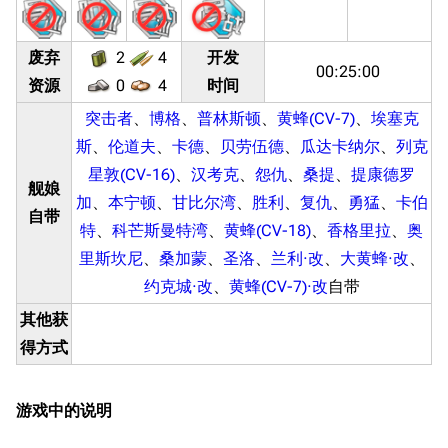
废弃
2
4
开发
00:25:00
资源
0
4
时间
突击者
、
博格
、
普林斯顿
、
黄蜂(CV-7)
、
埃塞克
斯
、
伦道夫
、
卡德
、
贝劳伍德
、
瓜达卡纳尔
、
列克
星敦(CV-16)
、
汉考克
、
怨仇
、
桑提
、
提康德罗
舰娘
加
、
本宁顿
、
甘比尔湾
、
胜利
、
复仇
、
勇猛
、
卡伯
自带
特
、
科芒斯曼特湾
、
黄蜂(CV-18)
、
香格里拉
、
奥
里斯坎尼
、
桑加蒙
、
圣洛
、
兰利·改
、
大黄蜂·改
、
约克城·改
、
黄蜂(CV-7)·改
自带
其他获
得方式
游戏中的说明