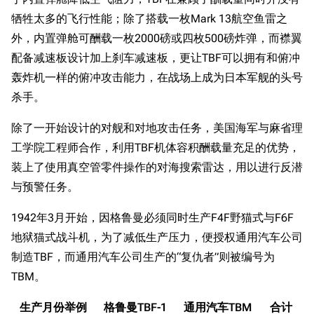
牺牲太多的飞行性能；除了搭载一枚Mark 13航空鱼雷之
外，内置弹舱可酬载一枚2000磅或四枚500磅炸弹，而襟翼
配备减速板设计加上刹车减速板，更让TBF可以拥有和俯冲
轰炸机一样的俯冲攻击能力，在战场上成为日本军舰的头号
杀手。
除了一开始设计的对舰和对地攻击任务，美国海军与麻省理
工学院工程师合作，利用TBF机体容积酬载量充足的优势，
装上了使用真空管零件操作的对海搜索雷达，用以进行反潜
与预警任务。
1942年3月开始，因格鲁曼必须同时生产F4F野猫式与F6F
地狱猫式战斗机，为了减低生产压力，便授权通用汽车公司
制造TBF，而通用汽车公司生产的“复仇者”则被编号为
TBM。
生产月份举例
格鲁曼TBF-1
通用汽车TBM
合计