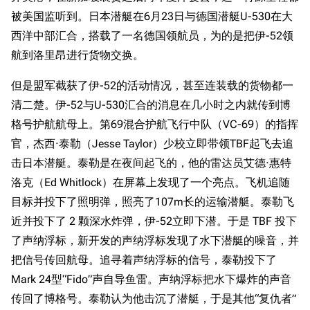
被美国监听到。日本潜艇在6月23日与德国潜艇U-530在大
西洋中部汇合，搭载了一名德国领航员，为的是把伊-52领
航到洛里昂进行货物交换。
但是盟军截获了伊-52的活动情况，甚至连装载的货物都一
清二楚。伊-52与U-530汇合的消息在几小时之内就传到博
格号护航航母上。第69混合护航飞行中队（VC-69）的指挥
官，杰西·泰勒（Jesse Taylor）少校立即带领TBF起飞去追
击日本潜艇。泰勒是在夜间起飞的，他的雷达员艾德·惠特
洛克（Ed Whitlock）在屏幕上发现了一个亮点。飞机追随
目标并投下了照明弹，照亮了107m长的运输潜艇。泰勒飞
近并投下了 2 颗深水炸弹，伊-52立即下潜。于是 TBF 投下
了声纳浮标，新开发的声纳浮标发现了水下潜艇的噪音，并
把信号传回航母。追寻着声纳浮标的信号，泰勒投下了
Mark 24型“Fido”声自导鱼雷。声纳浮标把水下爆炸的声音
传回了博格号。泰勒认为他击沉了潜艇，于是其他“复仇者”