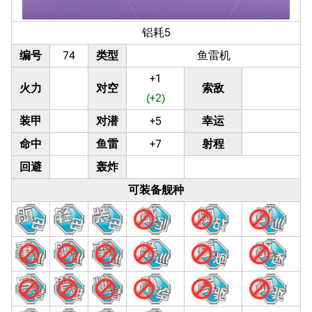
铝耗5
编号
74
类型
鱼雷机
+1
火力
对空
索敌
(+2)
装甲
对潜
+5
幸运
命中
鱼雷
+7
射程
回避
轰炸
可装备舰种