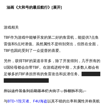
油画《大和号的最后航行》
11.9万
1696
6687
舰R百科
游戏相关
导航
游戏系统
舰娘与装备
TBF作为游戏中能够开发的第二好的鱼雷机，能提供7点鱼
首页
新手入门
按编号
雷值和5点对潜值。虽然属性不是特别突出，但胜在全面，
推荐角色与游戏技
最近更改
按类型
TBF也因此受到了一众提督的喜爱。
巧
留言讨论页
按国籍
海域资料
另外，获得TBF的渠道非常多，除了开发得到，几乎所有的
新文件
舰娘获得方式
U国轻母都会自带TBF。在游戏进程中期，大多数人都会有
经验计算
足够多的TBF承担所有的鱼雷攻击和反潜任务。
什么？想要
新页面
换装
远征
更强？非洲人还想赌
流星
？
帮助
深海舰队
任务
所以这件装备到后期基本烂大街了，拆都拆不完。
资助百科
装备图鉴
好感度
编辑规范
装备属性一览
与
BTD-1毁灭者
、
F4U海盗
以其不错的出率和属性并称美航
战利品与功勋