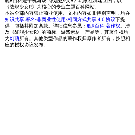
舰R百科是手机游戏《战舰少女R》玩家社群建立的，以
学院与战术
舰船造船厂一览
《战舰少女R》为核心的专业主题百科网站。
本站全部内容禁止商业使用。文本内容如非特别声明，均在
放映厅
舰船归宿一览
知识共享 署名-非商业性使用-相同方式共享 4.0 协议
下提
供，包括其附加条款。详细信息参见：
舰R百科:著作权
。涉
战区支队基地
舰名溯源
及《战舰少女R》的商标、游戏素材、产品等，其著作权均
工程局
舰艇徽章与格言
为
幻萌
所有。其他类型作品的著作权归原作者所有，按照相
应的授权协议发布。
特别船坞
图纸舰与未成舰
蒸汽轮机基础
美海军惯导系统
意大利军舰一览
旧日本八八舰队
旧日本军舰一览
近代中国图纸舰
解放军主战舰艇