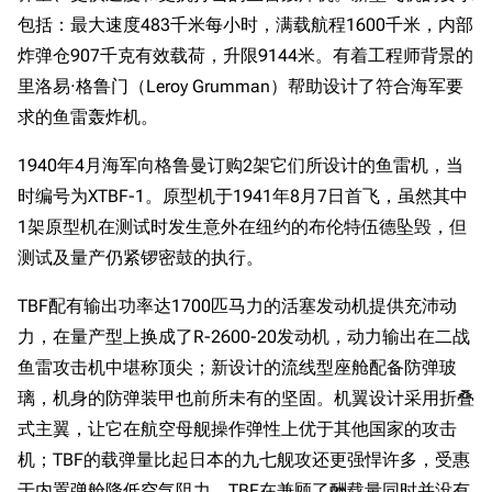
包括：最大速度483千米每小时，满载航程1600千米，内部
炸弹仓907千克有效载荷，升限9144米。有着工程师背景的
里洛易·格鲁门（Leroy Grumman）帮助设计了符合海军要
求的鱼雷轰炸机。
1940年4月海军向格鲁曼订购2架它们所设计的鱼雷机，当
时编号为XTBF-1。原型机于1941年8月7日首飞，虽然其中
1架原型机在测试时发生意外在纽约的布伦特伍德坠毁，但
测试及量产仍紧锣密鼓的执行。
TBF配有输出功率达1700匹马力的活塞发动机提供充沛动
力，在量产型上换成了R-2600-20发动机，动力输出在二战
鱼雷攻击机中堪称顶尖；新设计的流线型座舱配备防弹玻
璃，机身的防弹装甲也前所未有的坚固。机翼设计采用折叠
式主翼，让它在航空母舰操作弹性上优于其他国家的攻击
机；TBF的载弹量比起日本的九七舰攻还更强悍许多，受惠
于内置弹舱降低空气阻力，TBF在兼顾了酬载量同时并没有