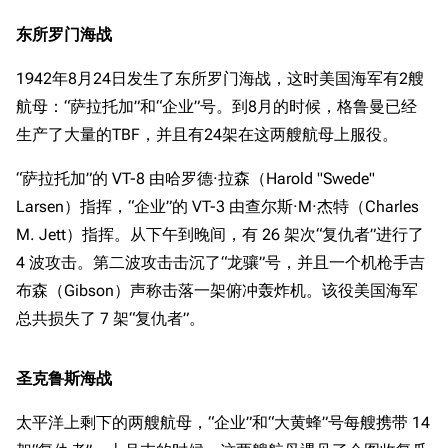
东所罗门海战
1942年8月24日发生了东所罗门海战，这时美国海军有2艘
航母：“萨拉托加”和“企业”号。到8月的时候，格鲁曼已经
生产了大量的TBF，并且有24架在这两艘航母上服役。
“萨拉托加”的 VT-8 由哈罗德·拉森（Harold "Swede"
Larsen）指挥，“企业”的 VT-3 由查尔斯·M·杰特（Charles
M. Jett）指挥。从下午到晚间，有 26 架次“复仇者”进行了
4 波攻击。第二波攻击击沉了“龙骧”号，并且一个机枪手吉
布森（Gibson）声称击落一架俯冲轰炸机。该役美国海军
总共损失了 7 架“复仇者”。
圣克鲁斯海战
太平洋上剩下的两艘航母，“企业”和“大黄蜂”号每艘携带 14