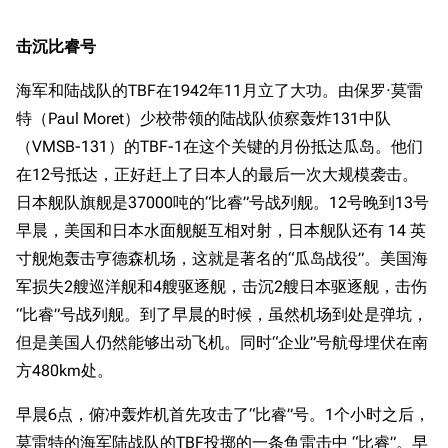
击沉比睿号
海军和陆战队的TBF在1942年11月立了大功。由保罗·莫雷
特（Paul Moret）少校带领的陆战队侦察轰炸131中队
（VMSB-131）的TBF-1在这个关键的月份抵达瓜岛。他们
在12号抵达，正好赶上了日本人的最后一次大规模袭击。
日本舰队旗舰是37000吨的“比睿”号战列舰。12号晚到13号
早晨，美国和日本水面舰艇互相对射，日本舰队还有 14 英
寸舰炮轰击亨德森机场，这就是著名的“瓜岛战役”。美国海
军损失2艘巡洋舰和4艘驱逐舰，击沉2艘日本驱逐舰，击伤
“比睿”号战列舰。到了早晨的时候，虽然机场到处是弹坑，
但是美国人仍然能够出动飞机。同时“企业”号航母埋伏在南
方480km处。
早晨6点，俯冲轰炸机首先攻击了“比睿”号。1个小时之后，
莫雷特的海军陆战队的TBF投掷的一条鱼雷击中 “比睿”。早