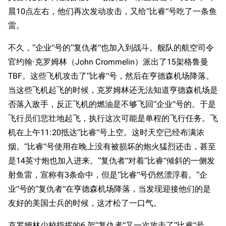
晨10点左右，他们再次发动攻击，又给“比睿”号吃了一条鱼
雷。
不久，“企业”号的“复仇者”也加入到战斗。舰队的航空司令
官约翰·克罗姆林（John Crommelin）派出了15架格鲁曼
TBF。这些飞机攻击了“比睿”号，然后在亨德森机场降落。
当这些飞机起飞的时候，克罗姆林还无法知道亨德森机场是
否落入敌手，反正飞机的燃油是不够飞回“企业”号的。于是
飞行员们悲壮地起飞，执行这次可能是单程的飞行任务。飞
机在上午11:20抵达“比睿”号上空。这时天空已经布满浓
烟。“比睿”号使用在晚上没有被损坏的炮火猛烈还击，甚至
是14英寸炮也加入进来。“复仇者”对着“比睿”倾斜的一侧发
射鱼雷，宣称有3条命中，但是“比睿”号仍然漂浮着。“企
业”号的“复仇者”在亨德森机场降落，当发现迎接他们的是
友好的美国士兵的时候，这才松了一口气。
克罗姆林少校指挥的6 架“复仇者”又一次攻击了“比睿”号，