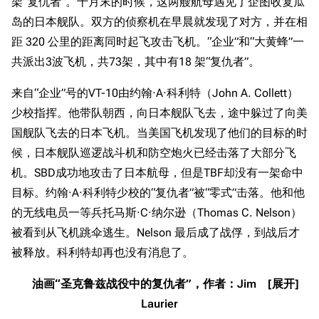
架“复仇者”。十月末的时候，这两艘航母遇见了企图收复瓜
岛的日本舰队。双方的侦察机在早晨就发现了对方，并在相
距 320 公里的距离同时起飞攻击飞机。“企业”和“大黄蜂”一
共派出3波飞机，共73架，其中有18 架“复仇者”。
来自“企业”号的VT-10由约翰·A·科利特（John A. Collett）
少校指挥。他带队朝西，向日本舰队飞去，途中躲过了向美
国舰队飞去的日本飞机。当美国飞机发现了他们的目标的时
候，日本舰队巡逻战斗机和防空炮火已经击落了大部分飞
机。SBD成功地攻击了日本航母，但是TBF却没有一架命中
目标。约翰·A·科利特少校的“复仇者”被“零式”击落。他和他
的无线电员一等兵托马斯·C·纳尔逊（Thomas C. Nelson）
被看到从飞机跳伞逃生。Nelson 最后成了战俘，到战后才
被释放。科利特却再也没有消息了。
油画“圣克鲁兹战役中的复仇者”，作者：Jim
Laurier