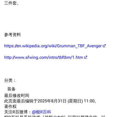
三件套。
随便逛逛
技能
特殊页面
战斗机制
上传文件
参考资料
港区系统
杂学考据
游戏动态
头像
考据勘误汇总
卫星观测
https://en.wikipedia.org/wiki/Grumman_TBF_Avenger
勋章
游戏BUG汇总
历次场刊
http://www.afwing.com/intro/tbftbm/1.htm
音乐
历代登录界面
运营历史
提督府
术语词典
参与画师
分类
：​
收藏室
特殊成就
配音演员
装备
宿舍与家具
物品道具
艾拉微博存档
最后修改时间
此页面最后编辑于2025年8月31日 (星期日) 11:00。
餐厅与料理
历次活动关卡图标
著作权
浴室
舰娘对话小剧场
关注R百微博：
@舰R百科