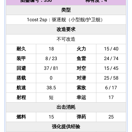
图鉴编号：350
稀有度：4
类型
1cost 2sp：
驱逐舰
（小型舰/护卫舰）
改造要求
不可改造
耐久
18
火力
15 / 40
装甲
8 / 23
鱼雷
24 / 74
回避
37 / 81
对空
15 / 45
搭载
0
对潜
25 / 58
航速
38.5
索敌
6 / 17
射程
短
幸运
17
出击消耗
燃料
15
弹药
25
强化提供经验