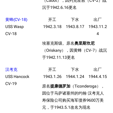
（Cabot），因列克星敦（CV-2）战
沉于1942.6.16更名
黄蜂(CV-18)
11.9万
1696
6687
USS Wasp
1942.3.18
1943.8.17
1943.11.2
舰R百科
CV-18
4
埃塞克斯级。原名
奥里斯坎尼
导航
游戏系统
舰娘与装备
（Oriskany），因黄蜂（CV-7）战沉
首页
新手入门
按编号
于1942.11.13更名
推荐角色与游戏技
最近更改
按类型
巧
汉考克
留言讨论页
按国籍
海域资料
USS Hancock
1943.1.26
1944.1.24
1944.4.15
新文件
舰娘获得方式
经验计算
CV-19
原名
提康德罗加
（Ticonderoga），
新页面
换装
远征
因位于马萨诸塞州的约翰·汉考克人
帮助
深海舰队
寿保险公司购买海军债券9600万美
任务
元，于1943.5.1改名为现名
资助百科
装备图鉴
好感度