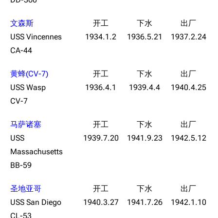
文森斯
USS Vincennes
1934.1.2
1936.5.21
1937.2.24
CA-44
黄蜂(CV-7)
USS Wasp
1936.4.1
1939.4.4
1940.4.25
CV-7
马萨诸塞
USS
1939.7.20
1941.9.23
1942.5.12
Massachusetts
BB-59
圣地亚哥
USS San Diego
1940.3.27
1941.7.26
1942.1.10
CL-53