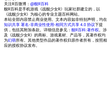
浴室
舰娘对话小剧场
关注R百微博：
@舰R百科
舰R百科是手机游戏《战舰少女R》玩家社群建立的，以
学院与战术
舰船造船厂一览
《战舰少女R》为核心的专业主题百科网站。
本站全部内容禁止商业使用。文本内容如非特别声明，均在
放映厅
舰船归宿一览
知识共享 署名-非商业性使用-相同方式共享 4.0 协议
下提
供，包括其附加条款。详细信息参见：
舰R百科:著作权
。涉
战区支队基地
舰名溯源
及《战舰少女R》的商标、游戏素材、产品等，其著作权均
工程局
舰艇徽章与格言
为
幻萌
所有。其他类型作品的著作权归原作者所有，按照相
应的授权协议发布。
特别船坞
图纸舰与未成舰
蒸汽轮机基础
美海军惯导系统
意大利军舰一览
旧日本八八舰队
旧日本军舰一览
近代中国图纸舰
解放军主战舰艇