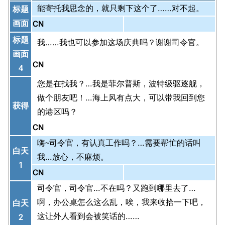
能寄托我思念的，就只剩下这个了……对不起。
标题
画面
CN
标题
我……我也可以参加这场庆典吗？谢谢司令官。
画面
CN
4
您是在找我？…我是菲尔普斯，波特级驱逐舰，
做个朋友吧！…海上风有点大，可以带我回到您
获得
的港区吗？
CN
嗨~司令官，有认真工作吗？…需要帮忙的话叫
白天
我…放心，不麻烦。
1
CN
司令官，司令官…不在吗？又跑到哪里去了…
啊，办公桌怎么这么乱，唉，我来收拾一下吧，
白天
这让外人看到会被笑话的……
2