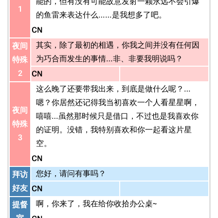
能的，但有没有可能故意发射一颗永远不会引爆
1
的鱼雷来表达什么……是我想多了吧。
CN
其实，除了最初的相遇，你我之间并没有任何因
夜间
为巧合而发生的事情…非、非要我明说吗？
特殊
2
CN
这么晚了还要带我出来，到底是做什么呢？…
嗯？你居然还记得我当初喜欢一个人看星星啊，
夜间
嘻嘻…虽然那时候只是借口，不过也是我喜欢你
特殊
的证明。没错，我特别喜欢和你一起看这片星
3
空。
CN
您好，请问有事吗？
拜访
好友
CN
啊，你来了，我在给你收拾办公桌~
提督