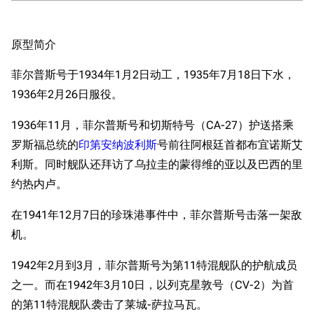
原型简介
菲尔普斯号于1934年1月2日动工，1935年7月18日下水，
1936年2月26日服役。
1936年11月，菲尔普斯号和切斯特号（CA-27）护送搭乘
罗斯福总统的
印第安纳波利斯
号前往阿根廷首都布宜诺斯艾
利斯。同时舰队还拜访了乌拉圭的蒙得维的亚以及巴西的里
约热内卢。
在1941年12月7日的珍珠港事件中，菲尔普斯号击落一架敌
机。
1942年2月到3月，菲尔普斯号为第11特混舰队的护航成员
之一。而在1942年3月10日，以列克星敦号（CV-2）为首
的第11特混舰队袭击了莱城-萨拉马瓦。