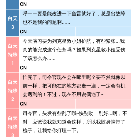
CN
呼——要是能改进一下鱼雷就好了，总是出故障
白天
也不是我的问题啊……
3
CN
今天演习要为列克星敦小姐护航，有些紧张…我
白天
真的能完成这个任务吗？如果列克星敦小姐受伤
特殊
了该怎么办……
1
CN
忙完了，司令官现在会在哪里呢？要不然就像以
白天
前一样，把可能在的地方都走一遍，一定会有机
特殊
会遇到的！不过，现在不用说偶遇了~
2
CN
司令官，头发有些乱了哦~快别动，刚好…啊，不
白天
对，应该说我就知道会这样，所以我随身携带了
特殊
梳子，让我给你打理一下。
3