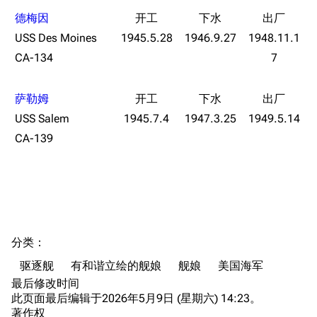
编辑规范
装备属性一览
战利品与功勋
德梅因
随便逛逛
USS Des Moines
1945.5.28
1946.9.27
1948.11.1
技能
CA-134
7
特殊页面
战斗机制
上传文件
萨勒姆
USS Salem
1945.7.4
1947.3.25
1949.5.14
港区系统
杂学考据
游戏动态
CA-139
头像
考据勘误汇总
卫星观测
勋章
游戏BUG汇总
历次场刊
音乐
历代登录界面
运营历史
提督府
术语词典
参与画师
分类
：​
收藏室
特殊成就
配音演员
驱逐舰
有和谐立绘的舰娘
舰娘
美国海军
宿舍与家具
物品道具
艾拉微博存档
最后修改时间
此页面最后编辑于2026年5月9日 (星期六) 14:23。
餐厅与料理
历次活动关卡图标
著作权