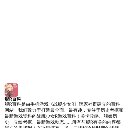
友情链接
资料站
舰少资料库
JSTOR期刊图书馆
NGA战舰少女R专
Navweaps（镜
区
像）
萌娘百科战舰少女
Navypedia
苍青幻影wiki（只
Naval
Encyclopedia
读）
NavSource
四叶草剧场BiliWiki
Wings Aviation
战列舰论坛
Secret Projects论
装甲航母网
坛
Dreadnoughtproject
Shipbucket像素战
舰R百科
清除缓存
舰R百科是由手机游戏《战舰少女R》玩家社群建立的百科
舰
战舰计划1900-
网站，我们致力于打造最全面、最有趣，专注于历史考据和
1950
最新游戏资料的战舰少女R游戏百科！关卡攻略、舰娘历
美国海军历史手册
链入页面
史、立绘考据、最新游戏动态……所有与舰R有关的内容都