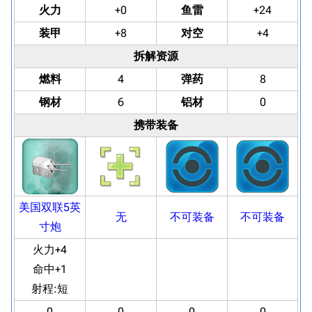
火力
+0
鱼雷
+24
装甲
+8
对空
+4
拆解资源
燃料
4
弹药
8
钢材
6
铝材
0
携带装备
美国双联5英
无
不可装备
不可装备
寸炮
火力+4
命中+1
射程:
短
0
0
0
0