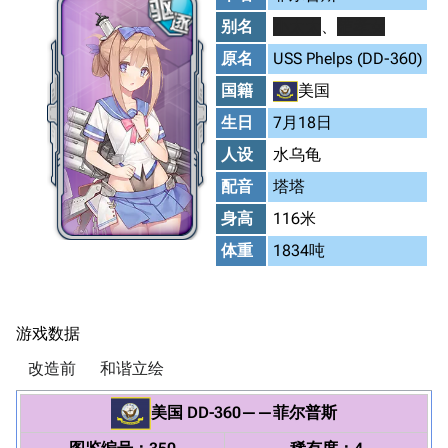
别名
小太太
、
带孝女
原名
USS Phelps (DD-360)
国籍
美国
生日
7月18日
人设
水乌龟
配音
塔塔
身高
116米
体重
1834吨
游戏数据
改造前
和谐立绘
美国
DD-360
——
菲尔普斯