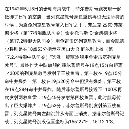
在1942年5月8日的珊瑚海海战中，菲尔普斯号跟友舰一起
抵御了日军的空袭。当列克星敦号身负重伤再也无法坚持的
时候，为避免列克星敦号落入日军之手，弗兰克·杰克·弗莱
彻少将（第17特混舰队司令）命令托马斯·C·金凯德少将
（第17.2特混大队司令）用鱼雷击沉列克星敦号，而金凯德
少将则是在18点53分指示亚历山大·R·厄尔利上校（第
17.2.4特混中队司令）“选派一艘驱逐舰用鱼雷击沉列克星
敦号”。最终作为中队旗舰的菲尔普斯号在19点15分向距离
1430米的列克星敦号发射了三枚鱼雷，第一枚在19点15分
命中并爆炸，第二枚在19点20分命中但没有爆炸，第三枚
在19点28分命中并爆炸。随后菲尔普斯号接近至1100米再
次发射两枚鱼雷：19点45分发射第四枚鱼雷，此时航母传
出了巨大爆炸声；19点52分，菲尔普斯号刚发射第五枚鱼
雷，列克星敦号向左翻沉并从海面上消失。据菲尔普斯号记
载，列克星敦号沉没位置坐标为155°27′E，15°12.1′S。