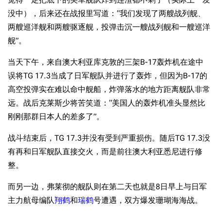
没中），后来还在战报里写道：“我们发现了两艘战列舰、
两艘巡洋舰和两艘驱逐舰，投弹击沉一艘战列舰和一艘巡洋
舰”。
当天下午，来自澳大利亚库克敦的三架B-17轰炸机在途中
误将TG 17.3当成了日军舰队并进行了轰炸，但因为B-17的
高空投弹实在难以命中舰船，炸弹落水的地方距离舰队非常
远。战后克莱斯少将苦笑道：“美国人的轰炸机准头显然比
刚刚那群日本人的差多了”。
战斗结束后，TG 17.3并没有受到严重损伤。随后TG 17.3没
有再和日军舰队直接交火，而是前往澳大利亚悉尼进行修
整。
而另一边，弗莱彻的舰队则在第二天也就是8日早上与日军
主力航母编队
翔鹤
和
瑞鹤
号遭遇，双方爆发珊瑚海海战。