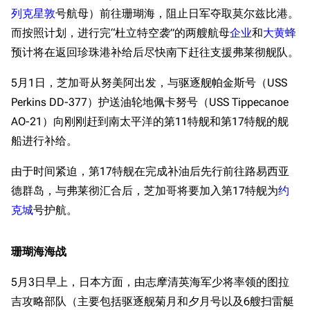
列克星敦
号航母）前往珊瑚海，阻止日军夺取莫尔兹比港。
而按照计划，进行完“杜立特空袭”的两艘航母
企业
和
大黄蜂
预计将在返回珍珠港补给后尽快南下赶往支援弗莱彻舰队。
5月1日，芝加哥从努美阿出发，与驱逐舰帕金斯号（USS
Perkins DD-377）护送油轮地佩卡努号（USS Tippecanoe
AO-21）向刚刚赶到南太平洋的第11特舰和第17特舰的舰
船进行补给。
由于时间紧迫，第17特舰在完成补油后先行前往路易西亚
德群岛，与弗莱彻汇合后，芝加哥将要加入第17特舰为
约
克城
号护航。
珊瑚海海战
5月3日早上，日本方面，由志摩清英海军少将率领的图拉
吉攻略部队（主要包括驱逐舰菊月和夕月号以及6艘扫雷艇