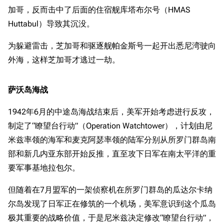
加哥，反而击中了后面的住宿舰库塔布尔号（HMAS
Huttabul）导致其沉没。
为躲避雷击，芝加哥和驱逐舰帕金斯号一起开出悉尼湾驶向
外海，这样芝加哥才逃过一劫。
萨沃岛海战
1942年6月的中途岛海战结束后，美军开始考虑进行反攻，
制定了“瞭望台行动”（Operation Watchtower），计划由尼
米兹率领的海军和麦克阿瑟率领的陆军分别从所罗门群岛南
部和新几内亚东部开始反推，直至攻下日军在南太平洋的重
要军事基地拉包尔。
但随着在7月盟军的一架侦察机在所罗门群岛的瓜达尔卡纳
尔岛发现了日军正在修筑的一个机场，美军意识到这个瓜岛
极其重要的战略价值，于是尼米兹决定修改“瞭望台行动”，