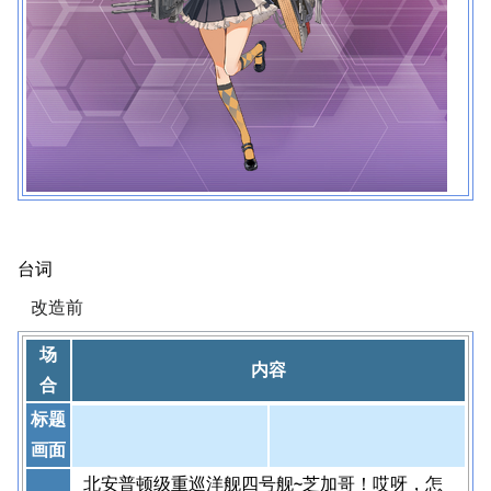
台词
改造前
场
内容
合
标题
画面
北安普顿级重巡洋舰四号舰~芝加哥！哎呀，怎