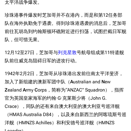
太平洋战争爆发。
珍珠港事件爆发时芝加哥并不在港内，而是和第12任务部
队在海外执勤免于遇袭。得到珍珠港遇袭的消息后，芝加哥
前往瓦胡岛到约翰斯顿环礁附近进行扫荡，试图拦截日军舰
队，但可惜无果。
12月12至27日，芝加哥与
列克星敦
号航母组成第11特遣舰
队前往威克岛阻碍日军的进攻行动。
1942年2月2日，芝加哥从珍珠港出发前往南太平洋斐济，
加入了新组建的澳新军团中队（
A
ustralian and
N
ew
Z
ealand
A
rmy
C
orps，简称为“ANZAC” Squadron），指挥
官为英国皇家海军的约翰·G·克莱斯少将（John G.
Crace），同队的还有来自澳大利亚的澳大利亚号巡洋舰
（HMAS Australia D84），以及来自新西兰的阿喀琉斯号巡
洋舰（HMNZS Achilles）和利安德号巡洋舰（HMNZS
Leander）。