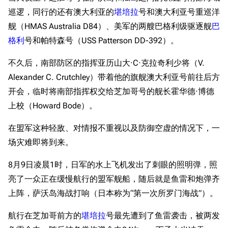
巡逻，同行的还有澳大利亚的
堪培拉
号和澳大利亚号重巡洋
舰（HMAS Australia D84）、美军的两艘巴格利级驱逐舰
巴
格利
号和帕特森号（USS Patterson DD-392）。
不久后，南部防区的指挥亚历山大·C·克拉奇利少将（V.
Alexander C. Crutchley）带着他的旗舰澳大利亚号前往后方
开会，临时将南部指挥权交给芝加哥号的舰长霍华德·博德
上校（Howard Bode）。
在盟军这种轻敌、对情报不重视以及防御空虚的情况下，一
场灾难即将到来。
8月9日凌晨1时，日军的水上飞机发出了刺眼的照明弹，照
亮了一众正在缓慢航行的盟军舰船，随后就是鱼雷和炮弹齐
上阵，萨沃岛海战打响（日本称为“第一次所罗门海战”）。
航行在芝加哥前方的
堪培拉
号最先遭到了鱼雷袭击，被两发