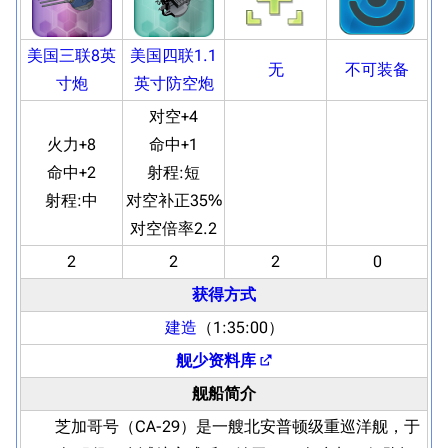
美国三联8英
美国四联1.1
无
不可装备
寸炮
英寸防空炮
对空+4
火力+8
命中+1
命中+2
射程:
短
射程:
中
对空补正35%
对空倍率2.2
2
2
2
0
获得方式
建造
（1:35:00）
舰少资料库
舰船简介
芝加哥号（CA-29）是一艘北安普顿级重巡洋舰，于