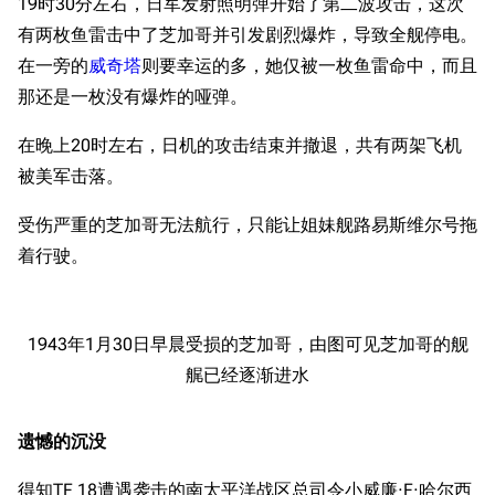
19时30分左右，日军发射照明弹开始了第二波攻击，这次
旧日本八八舰队
有两枚鱼雷击中了芝加哥并引发剧烈爆炸，导致全舰停电。
旧日本军舰一览
在一旁的
威奇塔
则要幸运的多，她仅被一枚鱼雷命中，而且
近代中国图纸舰
那还是一枚没有爆炸的哑弹。
解放军主战舰艇
在晚上20时左右，日机的攻击结束并撤退，共有两架飞机
被美军击落。
友情链接
资料站
受伤严重的芝加哥无法航行，只能让姐妹舰路易斯维尔号拖
舰少资料库
JSTOR期刊图书馆
着行驶。
NGA战舰少女R专
Navweaps（镜
游戏数据
区
像）
台词
萌娘百科战舰少女
Navypedia
原型简介
苍青幻影wiki（只
1943年1月30日早晨受损的芝加哥，由图可见芝加哥的舰
Naval
Encyclopedia
读）
艉已经逐渐进水
服役历史
NavSource
四叶草剧场BiliWiki
间战时期
Wings Aviation
战列舰论坛
遗憾的沉没
二战时期
Secret Projects论
装甲航母网
太平洋战争前期
得知TF 18遭遇袭击的南太平洋战区总司令小威廉·F·哈尔西
坛