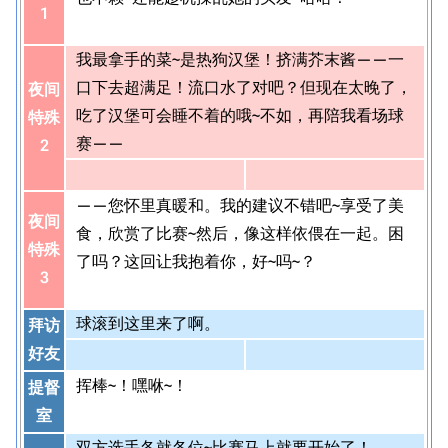
1
我最拿手的菜~是热狗汉堡！挤满芥末酱——一
口下去超满足！流口水了对吧？但现在太晚了，
夜间
吃了汉堡可会睡不着的哦~不如，再陪我看场球
特殊
赛——
2
——您怀里真暖和。我的建议不错吧~享受了美
夜间
食，欣赏了比赛~然后，像这样依偎在一起。困
特殊
了吗？这回让我抱着你，好~吗~？
3
球滚到这里来了啊。
拜访
好友
挥棒~！嘿咻~！
提督
室
双方选手各就各位~比赛马上就要开始了！