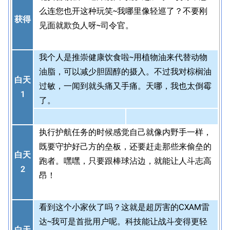
么连您也开这种玩笑~我哪里像轻巡了？不要刚
获得
见面就欺负人呀~司令官。
我个人是推崇健康饮食啦~用植物油来代替动物
油脂，可以减少胆固醇的摄入。不过我对棕榈油
白天
过敏，一闻到就头痛又手痛。天哪，我也太倒霉
1
了。
执行护航任务的时候感觉自己就像内野手一样，
既要守护好己方的垒板，还要赶走那些来偷垒的
白天
跑者。嘿嘿，只要跟棒球沾边，就能让人斗志高
2
昂！
看到这个小家伙了吗？这就是超厉害的CXAM雷
达~我可是首批用户呢。科技能让战斗变得更轻
白天