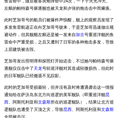
鱼雷命中，随后被各类炮弹命中24次，一下子火光冲天。
左舷的帕特森号驱逐舰也被天龙和夕张的炮击击中而瘫痪。
此时芝加哥号的船员们被爆炸声惊醒，舰上的观察员发现了
多发鱼雷航迹正在向芝加哥号驶来，于是芝加哥迅速做出规
避动作，但其舰艏左舷还是被一发来自
加古
号重巡洋舰的鱼
雷命中严重受损，之后又遭到了日军的各种炮击多发，导致
上层建筑被击毁。
芝加哥发出照明弹和探照灯开始还击，不过她与帕特森号驱
逐舰仅仅击中了
天龙
号轻巡洋舰对其造成轻微损伤，但此时
的日军舰队已经撤退不见踪影。
此时的芝加哥受损最轻，但并没有及时将遭遇袭击这一情报
通知给在萨沃岛东北方向巡逻的美军舰队（即重巡洋舰
昆
西
、阿斯托利亚和
文森斯
所在的巡逻舰队），结果让北方巡
逻舰队也遭受了灭顶之灾，导致
昆西
、阿斯托利亚和
文森斯
全部被击沉。