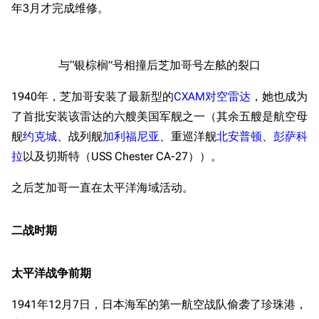
年3月才完成维修。
与“银棕榈”号相撞后芝加哥号左舷的裂口
1940年，芝加哥安装了最新型的
CXAM对空雷达
，她也成为
了首批安装该雷达的六艘美国军舰之一（其余五艘是航空母
舰
约克城
、战列舰
加利福尼亚
、重巡洋舰
北安普顿
、
彭萨科
拉
以及切斯特（USS Chester CA-27））。
之后芝加哥一直在太平洋海域活动。
二战时期
太平洋战争前期
1941年12月7日，日本海军的第一航空战队偷袭了珍珠港，