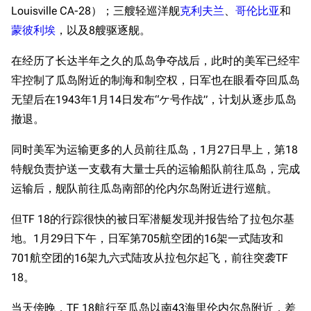
经验计算
Louisville CA-28）；三艘轻巡洋舰
克利夫兰
、
哥伦比亚
和
新页面
换装
远征
蒙彼利埃
，以及8艘驱逐舰。
帮助
深海舰队
任务
在经历了长达半年之久的瓜岛争夺战后，此时的美军已经牢
资助百科
装备图鉴
好感度
牢控制了瓜岛附近的制海和制空权，日军也在眼看夺回瓜岛
编辑规范
装备属性一览
无望后在1943年1月14日发布“ケ号作战”，计划从逐步瓜岛
战利品与功勋
撤退。
随便逛逛
技能
特殊页面
同时美军为运输更多的人员前往瓜岛，1月27日早上，第18
战斗机制
特舰负责护送一支载有大量士兵的运输船队前往瓜岛，完成
上传文件
运输后，舰队前往瓜岛南部的伦内尔岛附近进行巡航。
港区系统
杂学考据
游戏动态
但TF 18的行踪很快的被日军潜艇发现并报告给了拉包尔基
头像
考据勘误汇总
卫星观测
地。1月29日下午，日军第705航空团的16架一式陆攻和
勋章
游戏BUG汇总
历次场刊
701航空团的16架九六式陆攻从拉包尔起飞，前往突袭TF
18。
音乐
历代登录界面
运营历史
提督府
术语词典
参与画师
当天傍晚，TF 18航行至瓜岛以南43海里伦内尔岛附近，差