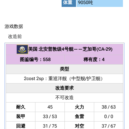
体重
9050吨
游戏数据
改造前
美国
北安普敦级4号舰
——
芝加哥(CA-29)
图鉴编号：558
稀有度：4
类型
2cost 2sp：
重巡洋舰
（中型舰/护卫舰）
改造要求
不可改造
耐久
45
火力
38 / 63
装甲
33 / 53
鱼雷
0 / 0
回避
31 / 75
对空
37 / 67