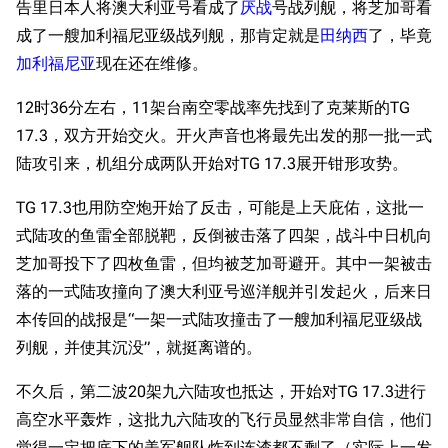
告里日本人将澳大利亚号看成了
厌战
号战列舰，将芝加哥看
成了一艘加利福尼亚级战列舰，那肯定就是
田纳西
了，毕竟
加利福尼亚
现在还在维修。
12时36分左右，11架台南空零战率先找到了克莱斯的TG
17.3，双方开始交火。开火声音也将最先出发的那一批一式
陆攻引来，机组分成两队开始对TG 17.3展开钳形攻势。
TG 17.3也用防空炮开始了反击，可能是上天庇佑，这批一
式陆攻的鱼雷全部脱靶，反倒被击落了四架，战斗中日机向
芝加哥投下了四枚鱼雷，但均被芝加哥避开。其中一架被击
落的一式陆攻撞向了澳大利亚号巡洋舰并引发起火，后来日
本传回的战报是“一架一式陆攻撞击了一艘加利福尼亚级战
列舰，并使其沉没”，就挺离谱的。
不久后，第二波20架九六陆攻也抵达，开始对TG 17.3进行
高空水平轰炸，这批九六陆攻的飞行员显然非常自信，他们
觉得一定把底下的美军舰队炸到连渣都不剩了（实际上一发