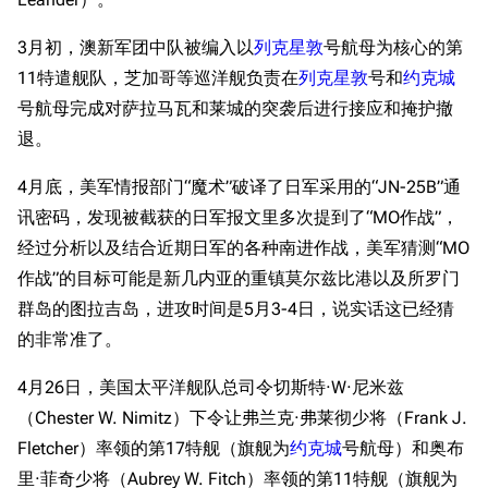
3月初，澳新军团中队被编入以
列克星敦
号航母为核心的第
11特遣舰队，芝加哥等巡洋舰负责在
列克星敦
号和
约克城
号航母完成对萨拉马瓦和莱城的突袭后进行接应和掩护撤
退。
4月底，美军情报部门“魔术”破译了日军采用的“JN-25B”通
讯密码，发现被截获的日军报文里多次提到了“MO作战”，
经过分析以及结合近期日军的各种南进作战，美军猜测“MO
作战”的目标可能是新几内亚的重镇莫尔兹比港以及所罗门
群岛的图拉吉岛，进攻时间是5月3-4日，说实话这已经猜
的非常准了。
4月26日，美国太平洋舰队总司令切斯特·W·尼米兹
（Chester W. Nimitz）下令让弗兰克·弗莱彻少将（Frank J.
Fletcher）率领的第17特舰（旗舰为
约克城
号航母）和奥布
里·菲奇少将（Aubrey W. Fitch）率领的第11特舰（旗舰为