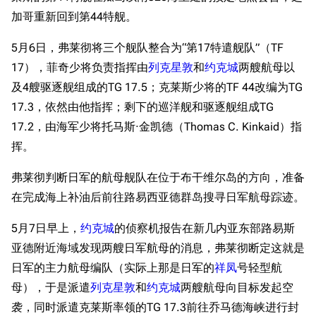
加哥重新回到第44特舰。
5月6日，弗莱彻将三个舰队整合为“第17特遣舰队”（TF
17），菲奇少将负责指挥由
列克星敦
和
约克城
两艘航母以
及4艘驱逐舰组成的TG 17.5；克莱斯少将的TF 44改编为TG
17.3，依然由他指挥；剩下的巡洋舰和驱逐舰组成TG
17.2，由海军少将托马斯·金凯德（Thomas C. Kinkaid）指
挥。
弗莱彻判断日军的航母舰队在位于布干维尔岛的方向，准备
在完成海上补油后前往路易西亚德群岛搜寻日军航母踪迹。
5月7日早上，
约克城
的侦察机报告在新几内亚东部路易斯
亚德附近海域发现两艘日军航母的消息，弗莱彻断定这就是
日军的主力航母编队（实际上那是日军的
祥凤
号轻型航
母），于是派遣
列克星敦
和
约克城
两艘航母向目标发起空
袭，同时派遣克莱斯率领的TG 17.3前往乔马德海峡进行封