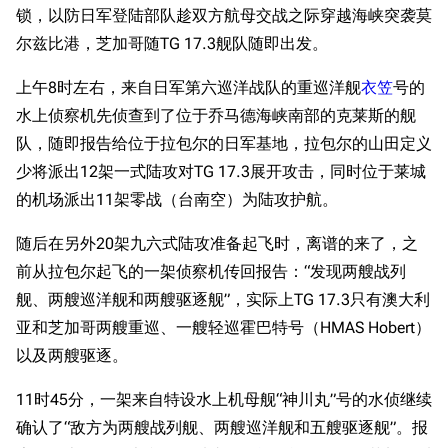
锁，以防日军登陆部队趁双方航母交战之际穿越海峡突袭莫
尔兹比港，芝加哥随TG 17.3舰队随即出发。
上午8时左右，来自日军第六巡洋战队的重巡洋舰
衣笠
号的
水上侦察机先侦查到了位于乔马德海峡南部的克莱斯的舰
队，随即报告给位于拉包尔的日军基地，拉包尔的山田定义
少将派出12架一式陆攻对TG 17.3展开攻击，同时位于莱城
的机场派出11架零战（台南空）为陆攻护航。
随后在另外20架九六式陆攻准备起飞时，离谱的来了，之
前从拉包尔起飞的一架侦察机传回报告：“发现两艘战列
舰、两艘巡洋舰和两艘驱逐舰”，实际上TG 17.3只有澳大利
亚和芝加哥两艘重巡、一艘轻巡霍巴特号（HMAS Hobert）
以及两艘驱逐。
11时45分，一架来自特设水上机母舰“神川丸”号的水侦继续
确认了“敌方为两艘战列舰、两艘巡洋舰和五艘驱逐舰”。报