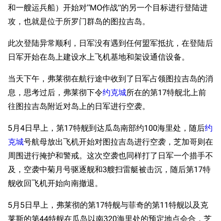
和一艘运兵船）开始对“MO作战”的另一个目标进行登陆进
攻，也就是位于所罗门群岛的图拉吉岛。
此次登陆异常顺利，日军没有遇到任何盟军抵抗，在登陆后
日军开始在岛上建设水上飞机基地和架设通信设备。
当天下午，弗莱彻在航行途中收到了日军占领图拉吉岛的消
息，思考过后，弗莱彻下令
约克城
所在的第17特舰北上前
往图拉吉岛附近对岛上的日军进行空袭。
5月4日早上，第17特舰到达瓜岛南部约100海里处，随后
约
克城
号航母放出飞机开始对图拉吉岛进行空袭，芝加哥则在
周围进行掩护和警戒。这次空袭也同样打了日军一个措手不
及，空袭中菊月号驱逐舰和3艘扫雷艇被击沉，随后第17特
舰收回飞机开始向南撤退。
5月5日早上，弗莱彻的第17特舰与菲奇的第11特舰以及克
莱斯的第44特舰在瓜岛以南320海里处的预定地点会合，芝