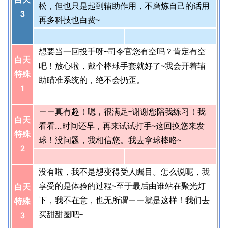
松，但也只是起到辅助作用，不磨炼自己的话用
3
再多科技也白费~
想要当一回投手呀~司令官您有空吗？肯定有空
白天
吧！放心啦，戴个棒球手套就好了~我会开着辅
特殊
助瞄准系统的，绝不会扔歪。
1
——真有趣！嗯，很满足~谢谢您陪我练习！我
白天
看看…时间还早，再来试试打手~这回换您来发
特殊
球！没问题，我相信您。我去拿球棒咯~
2
没有啦，我不是想变得受人瞩目。怎么说呢，我
享受的是体验的过程~至于最后由谁站在聚光灯
白天
下，我不在意，也无所谓——就是这样！我们去
特殊
买甜甜圈吧~
3