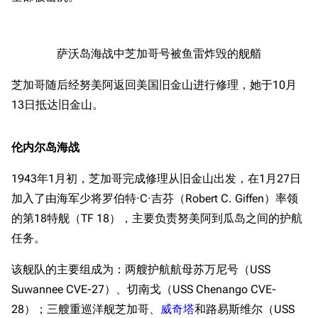
萨沃岛海战中芝加哥号被鱼雷炸毁的舰艏
芝加哥随后经努美阿返回美国旧金山进行修理，她于10月
13日抵达旧金山。
伦内尔岛海战
11.9万
1696
6687
舰R百科
1943年1月初，芝加哥完成修理从旧金山出发，在1月27日
加入了由海军少将罗伯特·C·吉芬（Robert C. Giffen）率领
导航
游戏系统
舰娘与装备
的第18特舰（TF 18），主要负责努美阿到瓜岛之间的护航
首页
新手入门
按编号
任务。
推荐角色与游戏技
最近更改
按类型
该舰队的主要组成为：两艘护航航母苏万尼号（USS
巧
留言讨论页
按国籍
Suwannee CVE-27）、切南戈（USS Chenango CVE-
海域资料
28）；三艘重巡洋舰芝加哥、
威奇塔
和路易斯维尔（USS
新文件
舰娘获得方式