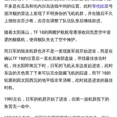
不多是在瓜岛和伦内尔岛连线中间的位置。此时
哥伦比亚
号
收藏室
特殊成就
配音演员
巡洋舰的雷达上发现了不明身份的飞机机群，并在随后不久
宿舍与家具
物品道具
艾拉微博存档
上报给吉芬少将，吉芬在调整了队伍队形后继续前进。
餐厅与料理
历次活动关卡图标
随着太阳落山，TF 18的两艘护航航母逐渐收回负责空中巡
浴室
舰娘对话小剧场
逻的舰载机，使得舰队失去了空中掩护。
学院与战术
舰船造船厂一览
而日军的陆攻机群也并不是一发现敌军就开始进攻，而是在
放映厅
舰船归宿一览
确认TF 18的位置后一直在其南部盘旋，寻找最佳攻击时
战区支队基地
舰名溯源
机，待太阳即将沉下时，日军的飞机从东边发起进攻，此时
东边的天色黑了下来可以完全隐藏飞机的踪迹，而TF 18的
工程局
舰艇徽章与格言
轮廓则因太阳西沉的地平线非常清晰，此时就是进攻的最佳
特别船坞
图纸舰与未成舰
时机。
蒸汽轮机基础
19时左右，日军的机群开始了进攻，但第一波机群投下的
美海军惯导系统
鱼雷无一命中。
意大利军舰一览