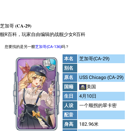
搜索
芝加哥
(CA-29)
舰R百科，玩家自由编辑的战舰少女R百科
您要找的是另一艘
芝加哥(CA-136)
吗？
本名
芝加哥(CA-29)
别名
原名
USS Chicago (CA-29)
国籍
美国
生日
4月10日
人设
一个顺拐的翠卡密
配音
身高
182.96米