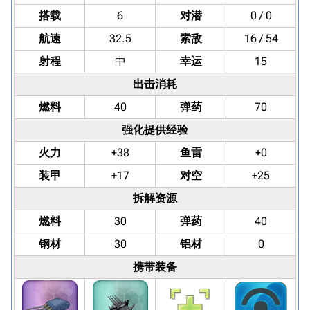
搭载
6
对潜
0 / 0
航速
32.5
索敌
16 / 54
射程
中
幸运
15
出击消耗
燃料
40
弹药
70
强化提供经验
火力
+38
鱼雷
+0
装甲
+17
对空
+25
拆解资源
燃料
30
弹药
40
钢材
30
铝材
0
携带装备