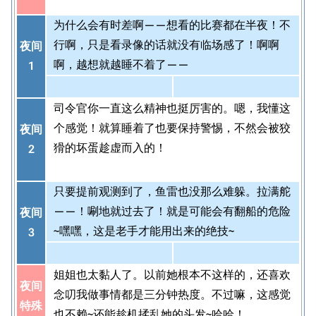
为什么会有时差啊——想看的比赛都在半夜！不
行啊，只是看录像的话就没有临场感了！啊啊
夜间
啊，越想就越睡不着了——
1
司令官你一直这么精神也挺厉害的。嗯，我懂这
个感觉！就算睡着了也要保持警惕，不然会被狡
夜间
猾的坏蛋趁虚而入的！
2
只要提前观测到了，鱼雷也没那么难躲。拉满舵
——！唰地就过去了！就是可能会有翻船的危险
夜间
~嘿嘿，这是老手才能用出来的绝技~
3
姐姐也太黏人了。以前她根本不这样的，还喜欢
夜间
念叨我做事情都是三分钟热度。不过嘛，这感觉
特殊
也不赖~还能趁机揉乱她的头发~哈哈！