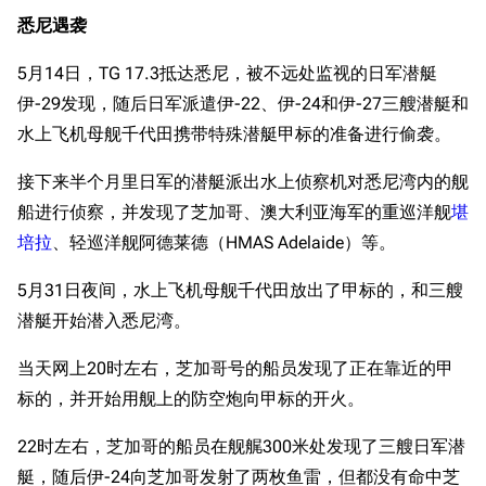
悉尼遇袭
5月14日，TG 17.3抵达悉尼，被不远处监视的日军潜艇
伊-29发现，随后日军派遣伊-22、伊-24和伊-27三艘潜艇和
水上飞机母舰千代田携带特殊潜艇甲标的准备进行偷袭。
接下来半个月里日军的潜艇派出水上侦察机对悉尼湾内的舰
船进行侦察，并发现了芝加哥、澳大利亚海军的重巡洋舰
堪
培拉
、轻巡洋舰阿德莱德（HMAS Adelaide）等。
5月31日夜间，水上飞机母舰千代田放出了甲标的，和三艘
潜艇开始潜入悉尼湾。
当天网上20时左右，芝加哥号的船员发现了正在靠近的甲
标的，并开始用舰上的防空炮向甲标的开火。
22时左右，芝加哥的船员在舰艉300米处发现了三艘日军潜
艇，随后伊-24向芝加哥发射了两枚鱼雷，但都没有命中芝