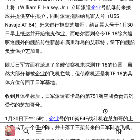
Dreadnoughtproject
Shipbucket像素战
珊瑚海海战
上将（William F. Halsey, Jr.）立即派遣
企业
号航母前来接
清除缓存
舰
战舰计划1900-
应并提供空中掩护，同时派遣拖船纳瓦霍人号（USS
悉尼遇袭
1950
Navajo AT-64）赶来进行拖曳芝加哥，纳瓦霍人号于1月30
萨沃岛海战
美国海军历史手册
链入页面
日早上抵达并开始拖曳作业。而哈尔西则命令TF 18除六艘
伦内尔岛海战
平贺让数字档案馆
驱逐舰外的舰船前往新赫布底里群岛的艾菲特，留下的舰船
相关更改
遗憾的沉没
负责保护芝加哥。
Hyper War
可打印版
后记
Fold3
随后日军方面有派遣了多艘侦察机来探测TF 18的位置，虽
固定链接
游戏相关
大英帝国战争博物
然大部分都被企业的飞机拦截，但侦察机还是将TF 18的具
页面信息
台词解析
未登录
馆
体方位传回了日军基地。
未登录用户的IP地址会在进行任意编辑后公开展示。
同厂舰娘
Naval History
Cargo数据
收到具体坐标后，日军派遣布卡岛的第751航空团负责击沉
德国联邦数字档案
相关链接
引用此页
创建账号
馆
受伤的芝加哥号。
目录
分享此页面
更多
查看
associate
JACAR
登录
1月30日下午15时，
企业
号的10架F4F战斗机在芝加哥的上
空形成了一个保护阵，并击落了三架前来的日军陆攻飞机。
打开/关闭搜索
打开/关闭菜单
打开/关
打