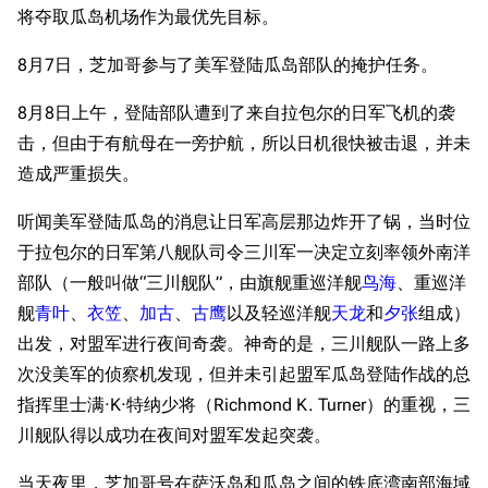
将夺取瓜岛机场作为最优先目标。
8月7日，芝加哥参与了美军登陆瓜岛部队的掩护任务。
8月8日上午，登陆部队遭到了来自拉包尔的日军飞机的袭
击，但由于有航母在一旁护航，所以日机很快被击退，并未
造成严重损失。
听闻美军登陆瓜岛的消息让日军高层那边炸开了锅，当时位
于拉包尔的日军第八舰队司令三川军一决定立刻率领外南洋
部队（一般叫做“三川舰队”，由旗舰重巡洋舰
鸟海
、重巡洋
舰
青叶
、
衣笠
、
加古
、
古鹰
以及轻巡洋舰
天龙
和
夕张
组成）
出发，对盟军进行夜间奇袭。神奇的是，三川舰队一路上多
次没美军的侦察机发现，但并未引起盟军瓜岛登陆作战的总
指挥里士满·K·特纳少将（Richmond K. Turner）的重视，三
川舰队得以成功在夜间对盟军发起突袭。
当天夜里，芝加哥号在萨沃岛和瓜岛之间的铁底湾南部海域