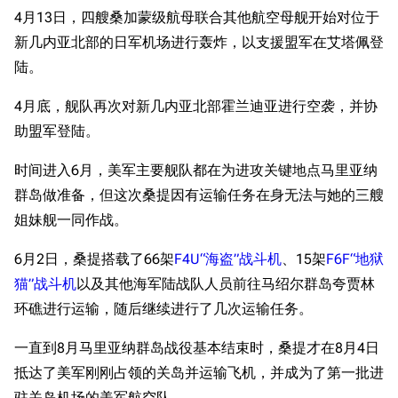
4月13日，四艘桑加蒙级航母联合其他航空母舰开始对位于
新几内亚北部的日军机场进行轰炸，以支援盟军在艾塔佩登
陆。
4月底，舰队再次对新几内亚北部霍兰迪亚进行空袭，并协
助盟军登陆。
时间进入6月，美军主要舰队都在为进攻关键地点马里亚纳
群岛做准备，但这次桑提因有运输任务在身无法与她的三艘
姐妹舰一同作战。
6月2日，桑提搭载了66架
F4U“海盗”战斗机
、15架
F6F“地狱
猫”战斗机
以及其他海军陆战队人员前往马绍尔群岛夸贾林
环礁进行运输，随后继续进行了几次运输任务。
一直到8月马里亚纳群岛战役基本结束时，桑提才在8月4日
抵达了美军刚刚占领的关岛并运输飞机，并成为了第一批进
驻关岛机场的美军航空队。