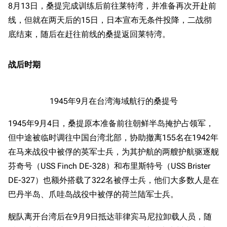
8月13日，桑提完成训练后前往莱特湾，并准备再次开赴前
收藏室
特殊成就
配音演员
线，但就在两天后的15日，日本宣布无条件投降，二战彻
宿舍与家具
物品道具
艾拉微博存档
底结束，随后在赶往前线的桑提返回莱特湾。
餐厅与料理
历次活动关卡图标
战后时期
浴室
舰娘对话小剧场
学院与战术
舰船造船厂一览
1945年9月在台湾海域航行的桑提号
放映厅
舰船归宿一览
1945年9月4日，桑提原本准备前往朝鲜半岛掩护占领军，
战区支队基地
舰名溯源
但中途被临时调往中国台湾北部，协助撤离155名在1942年
工程局
舰艇徽章与格言
在马来战役中被俘的英军士兵，为其护航的两艘护航驱逐舰
特别船坞
图纸舰与未成舰
芬奇号（USS Finch DE-328）和布里斯特号（USS Brister
蒸汽轮机基础
DE-327）也额外搭载了322名被俘士兵，他们大多数人是在
巴丹半岛、爪哇岛战役中被俘的荷兰陆军士兵。
美海军惯导系统
意大利军舰一览
舰队离开台湾后在9月9日抵达菲律宾马尼拉卸载人员，随