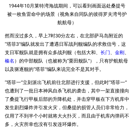
1944年10月莱特湾海战期间，可以看到画面远处桑提号
被一枚鱼雷命中的场景（视角来自同队的彼得罗夫湾号护
航航母）
然而没过多久，早上7时30分左右，在北部萨马岛附近的
“塔菲3”编队就发出了遭遇日军战列舰编队的求救信号，这
支日军舰队就是拥有众多战列舰（包括大和、
长门
、
金刚
、
榛名
）的中部舰队（也被称为“栗田舰队”），只有护航航母
以及驱逐舰的“塔菲”编队来说完全不是其对手。
“塔菲一”立刻派出飞机前往北部进行支援，但此时“塔菲一”
也遭到了一批日本神风自杀飞机的袭击，其中一架直接撞向
了桑提飞行甲板后部的升降机处，并击穿甲板在下方机库中
发生剧烈爆炸并引发火灾，但桑提的损管人员们非常给力，
仅用了不到半个小时就将大火扑灭，而且由于机库内弹药不
多，火灾所幸也没有引发连环爆炸。