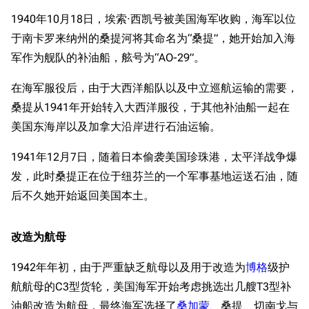
1940年10月18日，埃索·西凯号被美国海军收购，海军以位
于南卡罗来纳州的桑提河将其命名为“桑提”，她开始加入海
军作为舰队的补油船，舷号为“AO-29”。
在海军服役后，由于大西洋船队以及中立巡航运输的需要，
桑提从1941年开始转入大西洋服役，于其他补油船一起在
美国东海岸以及加拿大沿岸进行石油运输。
1941年12月7日，随着日本偷袭美国珍珠港，太平洋战争爆
发，此时桑提正在位于纽芬兰的一个军事基地运送石油，随
后不久她开始返回美国本土。
改造为航母
1942年年初，由于严重缺乏航母以及用于改造为
博格
级护
航航母的C3型货轮，美国海军开始考虑挑选出几艘T3型补
油船改造为航母，最终海军选择了
桑加蒙
、桑提、切南戈与