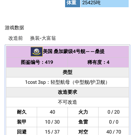
体重
25425吨
游戏数据
改造前
换装-大富翁
美国
桑加蒙级4号舰
——
桑提
图鉴编号：419
稀有度：4
类型
1cost 3sp：
轻型航母
（中型舰/护卫舰）
改造要求
不可改造
耐久
40
火力
0 / 20
装甲
10 / 30
鱼雷
0 / 0
回避
15 / 37
对空
40 / 70