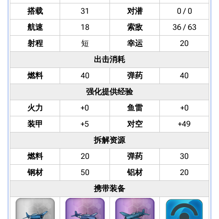
搭载
31
对潜
0 / 0
航速
18
索敌
36 / 63
射程
短
幸运
20
出击消耗
燃料
40
弹药
40
强化提供经验
火力
+0
鱼雷
+0
装甲
+5
对空
+49
拆解资源
燃料
20
弹药
30
钢材
50
铝材
20
携带装备