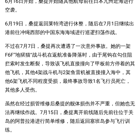
经验计算
6月16日开始，桑提开始随其他航母前往日本九州近海进行
新页面
换装
空袭。
远征
帮助
深海舰队
任务
6月19日，桑提返回莱特湾进行休整，随后在7月1日继续出
资助百科
装备图鉴
港前往冲绳西部的中国东海海域进行巡逻扫荡作战。
好感度
编辑规范
装备属性一览
战利品与功勋
不过在7月7日，桑提再次遭遇了一次意外事故。她的一架
随便逛逛
F6F“地狱猫”战斗机在返航准备降落时，由于尾钩在勾住阻
技能
拦索时发生断裂，导致该飞机直接撞向了甲板前方停着的其
特殊页面
战斗机制
他飞机，其他4架战斗机与2架鱼雷机被直接撞入海中，其
上传文件
他6架飞机不同程度受损，最终事故导致1名飞行员死亡，
其他多人受伤。
港区系统
杂学考据
游戏动态
虽然在经过损管维修后桑提的舰体损伤并不严重，但她也无
头像
考据勘误汇总
卫星观测
法再继续作战。7月15日，桑提离开前线随后先前往位于关
勋章
游戏BUG汇总
历次场刊
岛的阿普拉港进行简单维修，随后返回塞班岛参与飞行训
音乐
历代登录界面
运营历史
练。
提督府
术语词典
参与画师