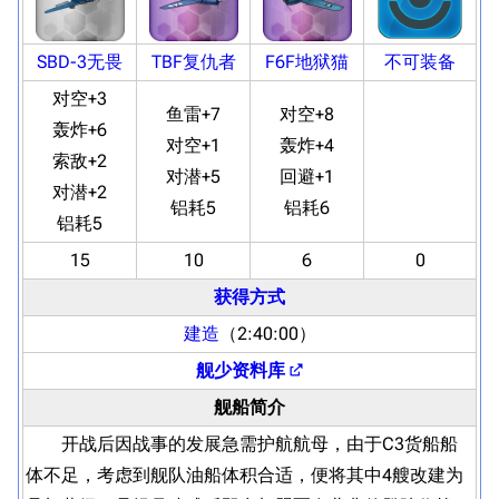
SBD-3无畏
TBF复仇者
F6F地狱猫
不可装备
对空+3
鱼雷+7
对空+8
轰炸+6
对空+1
轰炸+4
索敌+2
对潜+5
回避+1
对潜+2
铝耗5
铝耗6
铝耗5
15
10
6
0
获得方式
建造
（2:40:00）
舰少资料库
舰船简介
开战后因战事的发展急需护航航母，由于C3货船船
体不足，考虑到舰队油船体积合适，便将其中4艘改建为