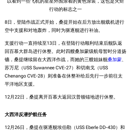
以看到一些飞机的星星外围涂着的黄色涂装，这也是火炬
行动的标志之一
8日，登陆作战正式开始，桑提开始在后方放出舰载机进行
空中支援和对地轰炸，同时为驱逐舰进行补油。
支援行动一直持续至13日，在登陆行动顺利结束后舰队返
回百慕大群岛进行休整。此时四艘桑加蒙级航母暂时分道扬
镳，桑提继续留在大西洋作战，而她的三艘姐妹舰
桑加蒙
、
苏万尼（USS Suwannee CVE-27）和切南戈（USS
Chenango CVE-28）则准备在休整补给后先行一步前往太
平洋地区支援。
12月22日，桑提离开百慕大返回汉普顿锚地进行休整。
大西洋反潜护航任务
12月26日，桑提在驱逐舰埃伯勒（USS Eberle DD-430）和