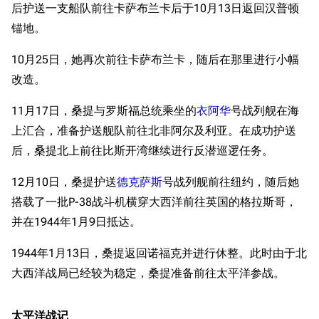
后护送一支船队前往卡萨布兰卡后于10月13日返回汉普顿
锚地。
10月25日，她再次前往卡萨布兰卡，随后在那里进行小幅
改造。
11月17日，桑提与罗斯福总统乘坐的
衣阿华
号战列舰在海
上汇合，准备护送舰队前往北非阿尔及利亚。在成功护送
后，桑提北上前往比斯开湾继续进行反潜巡逻任务。
12月10日，桑提护送
德克萨斯
号战列舰前往纽约，随后她
搭载了一批P-38战斗机横穿大西洋前往英国的格拉斯哥，
并在1944年1月9日抵达。
1944年1月13日，桑提返回诺福克并进行休整。此时由于北
大西洋战局已经较为稳定，桑提准备前往太平洋参战。
太平洋战记