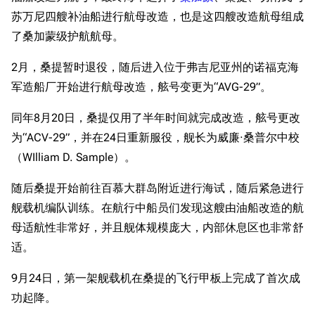
苏万尼四艘补油船进行航母改造，也是这四艘改造航母组成
了桑加蒙级护航航母。
2月，桑提暂时退役，随后进入位于弗吉尼亚州的诺福克海
军造船厂开始进行航母改造，舷号变更为“AVG-29”。
同年8月20日，桑提仅用了半年时间就完成改造，舷号更改
为“ACV-29”，并在24日重新服役，舰长为威廉·桑普尔中校
（WIlliam D. Sample）。
随后桑提开始前往百慕大群岛附近进行海试，随后紧急进行
舰载机编队训练。在航行中船员们发现这艘由油船改造的航
母适航性非常好，并且舰体规模庞大，内部休息区也非常舒
适。
9月24日，第一架舰载机在桑提的飞行甲板上完成了首次成
功起降。