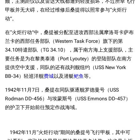
颤，主测距仪以及雷达天线都遭到轻度损坏，不过所幸飞行
甲板并无大碍，在经过维修后桑提得以照常参与“火炬行
动”。
在“火炬行动”中，桑提被分配至进攻西部法属摩洛哥卡萨布
兰卡的西部任务部队（Western Task Force）旗下的第
34.10特遣部队（TG 34.10），属于南方海上支援部队，主
要任务是为在黎奥泰港（Port Lyoutey）的登陆部队在南方
提供空中支援，同队的还有战列舰纽约（USS New York
BB-34）轻巡洋舰
费城
以及潜艇
鲃鱼
等。
1942年11月7日，桑提在同队驱逐舰罗德曼号（USS
Rodman DD-456）与埃蒙斯号（USS Emmons DD-457）
的护卫下开始前往预定作战海域。
1942年11月“火炬行动”期间的桑提号飞行甲板，其中可