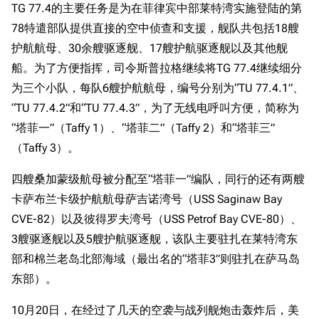
TG 77.4的主要任务是为在菲律宾中部莱特湾实施登陆的第
78特遣部队提供直接的空中侦查和支援，舰队共包括18艘
护航航母、30余艘驱逐舰、17艘护航驱逐舰以及其他舰
船。为了方便指挥，司令斯普拉格继续将TG 77.4继续细分
为三个小队，每队6艘护航航母，编号分别为“TU 77.4.1”、
“TU 77.4.2”和“TU 77.4.3”，为了无线电呼叫方便，简称为
“塔菲一”（Taffy 1）、“塔菲二”（Taffy 2）和“塔菲三”
（Taffy 3）。
四艘桑加蒙级航母被分配至“塔菲一”编队，同行的还有两艘
卡萨布兰卡级护航航母萨吉诺湾号（USS Saginaw Bay
CVE-82）以及彼得罗夫湾号（USS Petrof Bay CVE-80）、
3艘驱逐舰以及5艘护航驱逐舰，该队主要驻扎在莱特湾东
部和棉兰老岛北部海域（最出名的“塔菲3”则驻扎在萨马岛
东部）。
10月20日，在经过了几天的空袭与战列舰炮击轰炸后，美