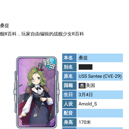
搜索
桑提
舰R百科，玩家自由编辑的战舰少女R百科
本名
桑提
别名
资本家
原名
USS Santee (CVE-29)
国籍
美国
生日
3月4日
人设
Arnold_S
配音
身高
170米