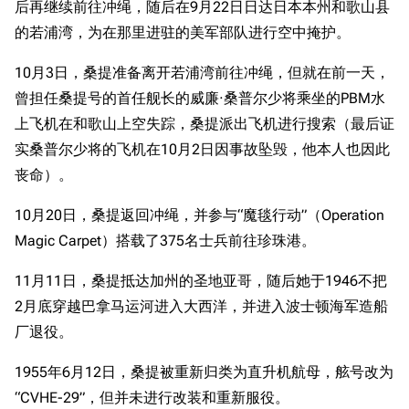
后再继续前往冲绳，随后在9月22日日达日本本州和歌山县
旧日本八八舰队
的若浦湾，为在那里进驻的美军部队进行空中掩护。
旧日本军舰一览
10月3日，桑提准备离开若浦湾前往冲绳，但就在前一天，
近代中国图纸舰
曾担任桑提号的首任舰长的威廉·桑普尔少将乘坐的PBM水
解放军主战舰艇
上飞机在和歌山上空失踪，桑提派出飞机进行搜索（最后证
实桑普尔少将的飞机在10月2日因事故坠毁，他本人也因此
友情链接
资料站
丧命）。
舰少资料库
JSTOR期刊图书馆
NGA战舰少女R专
Navweaps（镜
10月20日，桑提返回冲绳，并参与“魔毯行动”（Operation
区
像）
Magic Carpet）搭载了375名士兵前往珍珠港。
游戏数据
萌娘百科战舰少女
Navypedia
11月11日，桑提抵达加州的圣地亚哥，随后她于1946不把
台词
苍青幻影wiki（只
Naval
Encyclopedia
读）
2月底穿越巴拿马运河进入大西洋，并进入波士顿海军造船
原型简介
NavSource
四叶草剧场BiliWiki
厂退役。
服役历史
Wings Aviation
战列舰论坛
改造为航母
1955年6月12日，桑提被重新归类为直升机航母，舷号改为
Secret Projects论
装甲航母网
“CVHE-29”，但并未进行改装和重新服役。
大西洋战记
坛