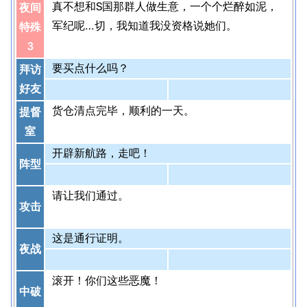
真不想和S国那群人做生意，一个个烂醉如泥，
夜间
军纪呢…切，我知道我没资格说她们。
特殊
3
要买点什么吗？
拜访
好友
货仓清点完毕，顺利的一天。
提督
室
开辟新航路，走吧！
阵型
请让我们通过。
攻击
这是通行证明。
夜战
滚开！你们这些恶魔！
中破