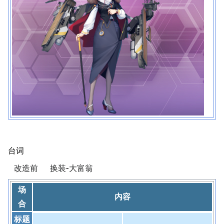
台词
改造前
换装-大富翁
场
内容
合
标题