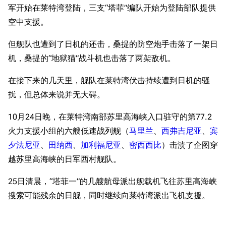
军开始在莱特湾登陆，三支“塔菲”编队开始为登陆部队提供
空中支援。
但舰队也遭到了日机的还击，桑提的防空炮手击落了一架日
机，桑提的“地狱猫”战斗机也击落了两架敌机。
在接下来的几天里，舰队在莱特湾伏击持续遭到日机的骚
扰，但总体来说并无大碍。
10月24日晚，在莱特湾南部苏里高海峡入口驻守的第77.2
火力支援小组的六艘低速战列舰（
马里兰
、
西弗吉尼亚
、
宾
夕法尼亚
、
田纳西
、
加利福尼亚
、
密西西比
）击溃了企图穿
越苏里高海峡的日军西村舰队。
25日清晨，“塔菲一”的几艘航母派出舰载机飞往苏里高海峡
搜索可能残余的日舰，同时继续向莱特湾派出飞机支援。