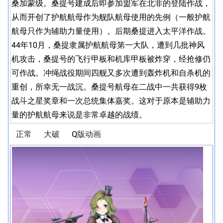
桑加蒙级。桑提号建成后即参加盟军在北非的登陆作战，
从而开创了护航航母作为舰队航母使用的先例（一般护航
航母只作为辅助力量使用）。后期桑提进入太平洋作战。
44年10月，桑提隶属护航航母第一大队，遭到几批神风
机攻击，桑提号的飞行甲板和机库甲板被炸穿，经抢修仍
可作战。冲绳战役期间四舰又多次遭到轰炸机和自杀机的
重创，所幸无一战沉。桑提号航母在二战中一共获得9枚
战斗之星奖章和一次总统集体嘉奖。这对于原本是辅助力
量的护航航母来说是非常卓越的战绩。
正常
大破
Q版动画