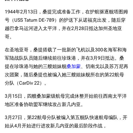
1944年2月13日，桑提完成准备工作，在护航驱逐舰塔图姆
号（USS Tatum DE-789）的护送下从诺福克出发，随后穿
越巴拿马运河进入太平洋，并在2月28日抵达加州圣地亚
哥。
在圣地亚哥，桑提搭载了一批新的飞机以及300名海军和海
军陆战队队员随后继续前往珍珠港，并在3月9日抵达。桑
提在珍珠港与她的三艘姐妹舰
桑加蒙
、切南戈以及苏万尼再
次团聚，随后桑提也被编入她三艘姐妹舰所在的第22航母
分队（CarDiv 22）。
3月15日，四艘桑加蒙级航母完成休整开始前往西南太平洋
地区准备协助盟军继续攻占新几内亚。
3月27日，第22航母分队被编入第五舰队快速航母编队，开
始从4月开始进行进攻新几内亚的最后阶段作战，