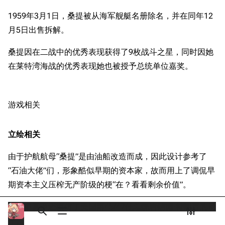
Dreadnoughtproject
Shipbucket像素战
火炬行动
清除缓存
1959年3月1日，桑提被从海军舰艇名册除名，并在同年12
舰
战舰计划1900-
大西洋反潜护航任务
月5日出售拆解。
1950
太平洋战记
美国海军历史手册
链入页面
桑提因在二战中的优秀表现获得了9枚战斗之星，同时因她
莱特湾海战
平贺让数字档案馆
在莱特湾海战的优秀表现她也被授予总统单位嘉奖。
相关更改
冲绳战役
Hyper War
可打印版
战后时期
Fold3
游戏相关
固定链接
游戏相关
大英帝国战争博物
页面信息
立绘相关
未登录
馆
立绘相关
未登录用户的IP地址会在进行任意编辑后公开展示。
台词解析
Naval History
Cargo数据
德国联邦数字档案
同厂舰娘
由于护航航母“桑提”是由油船改造而成，因此设计参考了
引用此页
创建账号
馆
“石油大佬”们，形象酷似早期的资本家，故而用上了调侃早
目录
分享此页面
更多
查看
associate
JACAR
登录
期资本主义压榨无产阶级的梗“在？看看剩余价值”。
立绘中甚至还模仿了美国第45/47任总统唐纳德·特朗普的动
打开/关闭搜索
打开/关闭菜单
打开/关
打
作。