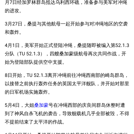
月7日经加罗林群岛抵达乌利西环礁，准备参与美军对冲绳
的进攻。
3月27日，桑提与其他航母一起开始参与对冲绳地区的空袭
和轰炸。
4月1日，美军开始正式登陆冲绳，桑提随即被编入第52.1.3
分队（TU 52.1.3），四艘桑加蒙级航母再次共同作战，开
始为登陆部队提供空中支援。
11.9万
1696
6690
舰R百科
8日开始，TU 52.1.3离开冲绳前往冲绳西南部的崎岛群岛，
以接替之前执行轰炸任务的英国太平洋舰队，并开始对那里
导航
游戏系统
舰娘与装备
的日军机场实施轰炸。
首页
新手入门
按编号
5月4日，大姐
桑加蒙
号在冲绳西部的庆良间群岛休整时遭
推荐角色与游戏技
最近更改
按类型
到了神风自杀飞机的袭击，导致舰载机几乎全部被毁，不得
巧
留言讨论页
按国籍
不提前结束了太平洋的作战。
海域资料
新文件
舰娘获得方式