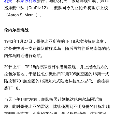
利夫兰
和
蒙彼利埃
会合，3艘克利夫兰级巡洋舰组成了第12
巡洋舰中队（CruDiv 12），舰队司令为亚伦·S·梅里尔上校
（Aaron S. Merrill）。
伦内尔岛海战
1943年1月27日，哥伦比亚所在的TF 18从埃法特岛出发，
准备先护送一支运输队前往瓜岛，随后再前往瓜岛南部的伦
内尔岛附近进行巡航。
29日上午，TF 18的行踪被日军潜艇发现，并上报给后方的
拉包尔基地，于是拉包尔派出日军第705航空团的16架一式
陆攻和701航空团的16架九六式陆攻从拉包尔起飞，前往突
袭TF 18。
当天下午14时左右，舰队按照计划抵达伦内尔岛附近海
域。此时哥伦比亚的雷达上陆续侦测到不明身份的目标出现
在舰队西南方，距离约70公里，但又很快消失。这种状况