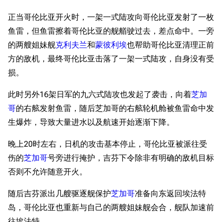
正当哥伦比亚开火时，一架一式陆攻向哥伦比亚发射了一枚
鱼雷，但鱼雷擦着哥伦比亚的舰艏驶过去，差点命中。一旁
的两艘姐妹舰
克利夫兰
和
蒙彼利埃
也帮助哥伦比亚清理正前
方的敌机，最终哥伦比亚击落了一架一式陆攻，自身没有受
损。
此时另外16架日军的九六式陆攻也发起了袭击，向着
芝加
哥
的右舷发射鱼雷，随后芝加哥的右舷轮机舱被鱼雷命中发
生爆炸，导致大量进水以及航速开始逐渐下降。
晚上20时左右，日机的攻击基本停止，哥伦比亚被派往受
伤的
芝加哥
号旁进行掩护，吉芬下令除非有明确的敌机目标
否则不允许随意开火。
随后吉芬派出几艘驱逐舰保护
芝加哥
准备向东返回埃法特
岛，哥伦比亚也重新与自己的两艘姐妹舰会合，舰队加速前
往埃法特。