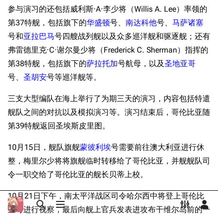
Dreadnoughtproject
参与演习的还包括威利斯·A·李少将（Willis A. Lee）率领的
Shipbucket像素战
莱特湾海战
清除缓存
舰
战舰计划1900-
第37特舰，包括旗下的
华盛顿
号、
南达科他
号、
马萨诸塞
苏里高海峡海战
1950
号和
亚拉巴马
号四艘战列舰以及众多巡洋舰和驱逐舰；还有
菲律宾战役
美国海军历史手册
链入页面
弗雷德里克·C·谢尔曼少将（Frederick C. Sherman）指挥的
民都洛岛登陆
平贺让数字档案馆
第38特舰，包括旗下的
萨拉托加
号航母，以及
圣地亚哥
相关更改
遭遇神风袭击
号、
圣胡安
号等巡洋舰等。
Hyper War
可打印版
战争末期
Fold3
三支大型编队在海上举行了为期三天的演习，内容包括特遣
固定链接
战后时期
大英帝国战争博物
舰队之间的对抗以及模拟演习等。演习结束后，哥伦比亚随
页面信息
游戏相关
未登录
馆
第39特舰返回圣埃斯皮里图。
未登录用户的IP地址会在进行任意编辑后公开展示。
台词解析
Naval History
Cargo数据
10月15日，舰队旗舰
蒙彼利埃
号需要前往澳大利亚进行休
德国联邦数字档案
同厂舰娘
引用此页
创建账号
馆
整，梅里尔少将将旗舰临时转移给了哥伦比亚，并舰舰队司
目录
分享此页面
更多
查看
associate
JACAR
令一职交给了哥伦比亚的舰长贝蒂上校。
登录
10月21日下午，南太平洋战区司令哈尔西中将登上哥伦比
打开/关闭搜索
打开/关闭菜单
打开/关
打
亚号进行视察，最后向舰上官兵发表进攻布干维尔岛前的一