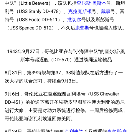
中队”（Little Beavers），该队包括
查尔斯·奥斯本
号、斯坦
收藏室
特殊成就
配音演员
利号（USS Stanly DD-478）、
克拉克斯顿
号、
戴森
号、富
宿舍与家具
物品道具
艾拉微博存档
特号（USS Foote DD-511）、
撒切尔
号以及斯彭斯号
（USS Spence DD-512），不久后
康弗斯
号也被编入该队。
餐厅与料理
历次活动关卡图标
浴室
舰娘对话小剧场
学院与战术
舰船造船厂一览
1943年9月27日，哥伦比亚在与“小海狸中队”的查尔斯·奥
斯本号驱逐舰（DD-570）通过缆绳运输物品
放映厅
舰船归宿一览
战区支队基地
舰名溯源
8月31日，第39特舰与第37、38特遣舰队在后方进行了一
次大型的联合演习，持续至9月3日。
工程局
舰艇徽章与格言
特别船坞
图纸舰与未成舰
9月6日，哥伦比亚在驱逐舰谢瓦利埃号（USS Chevalier
DD-451）的护送下离开圣埃斯皮里图前往澳大利亚的悉尼
蒸汽轮机基础
进行大修，主要是对动力系统进行检修。一周后检修完成，
美海军惯导系统
哥伦比亚与谢瓦利埃返回努美阿。
意大利军舰一览
9月24日，哥伦比亚随姐妹舰
克利夫兰
以及驱逐舰
查尔斯·奥