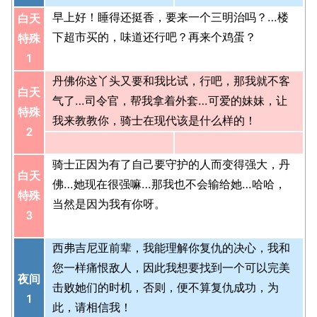
早上好！睡得还挺香，要来一个三明治吗？…楼
白天
下超市买的，味道还行吧？再来个鸡蛋？
特殊
1
丹佛你这丫头又要和我比试，行吧，那我就不客
白天
气了…司令官，帮我拿着外套…可爱的妹妹，让
特殊
我来教教你，骑士在现代该是什么样的！
2
骑士正因为有了自己要守护的人而变得强大，丹
白天
佛…她现在很强嘛…那我也不会输给她…哈哈，
特殊
当然是因为我有你呀。
3
西弗吉尼亚前辈，我能理解你复仇的决心，我和
您一样痛恨敌人，因此我想要找到一个可以完美
夜间
击败她们的时机，否则，便不算复仇成功，为
1
此，请相信我！