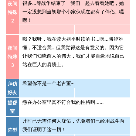
很多…等战争结束了，我们一起去看看她吧，她
夜间
一定没想到当初那个小家伙现在都有了伴侣…嘿
特殊
嘿！
2
哦？我呀，我在读大姐平时读的书…嗯…晦涩难
懂，不适合我…但我觉得这是有意义的。因为它
夜间
让我们知晓前人的伟大，我们才能自豪地说自己
特殊
站在巨人的肩膀上。
3
希望你不是一个老古董~
拜访
好友
憋在办公室里真不符合我的性格啊……
提督
室
此时已无需任何人庇佑，先驱者们已经用战斗向
我们证明了这一切！
阵型