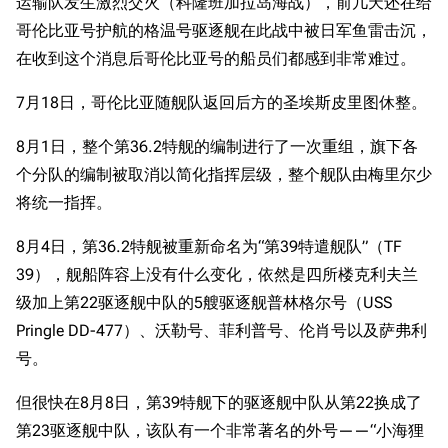
经验计算
运输队发生激烈交火（科隆班加拉岛海战），前几天还在给
哥伦比亚号护航的格温号驱逐舰在此战中被日军鱼雷击沉，
新页面
换装
远征
在收到这个消息后哥伦比亚号的船员们都感到非常难过。
帮助
深海舰队
任务
7月18日，哥伦比亚随舰队返回后方的圣埃斯皮里图休整。
资助百科
装备图鉴
好感度
编辑规范
装备属性一览
战利品与功勋
8月1日，整个第36.2特舰的编制进行了一次重组，旗下各
个分队的编制被取消以简化指挥层级，整个舰队由梅里尔少
随便逛逛
技能
将统一指挥。
特殊页面
战斗机制
8月4日，第36.2特舰被重新命名为“第39特遣舰队”（TF
上传文件
39），舰船阵容上没有什么变化，依然是四所楼克利夫兰
港区系统
杂学考据
游戏动态
级加上第22驱逐舰中队的5艘驱逐舰普林格尔号（USS
Pringle DD-477）、沃勒号、菲利普号、伦肖号以及萨弗利
头像
考据勘误汇总
卫星观测
号。
勋章
游戏BUG汇总
历次场刊
但很快在8月8日，第39特舰下的驱逐舰中队从第22换成了
音乐
历代登录界面
运营历史
第23驱逐舰中队，该队有一个非常著名的外号——“小海狸
提督府
术语词典
参与画师