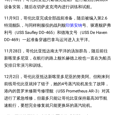
设备安装，随后在切萨皮克湾内进行训练和试航。
11月9日，哥伦比亚完成全部战前准备，随后被编入第2.6
特混舰队，与同样刚服役的战列舰
印第安纳
号、驱逐舰萨弗
利号（USS Saufley DD-465）和德海文号（USS De Haven
DD-469）一起准备穿越巴拿马运河进入太平洋。
11月28日，哥伦比亚抵达南太平洋的汤加群岛，随后前往
新喀里多尼亚，在航行的路上舰长赫德上校也一直在为船员
安排日常演习和训练。
12月2日，哥伦比亚抵达新喀里多尼亚的努美阿。但刚来到
前线哥伦比亚就掉了链子，她的4号蒸汽轮机发生了故障，
港内的普罗米修斯号修理舰（USS Prometheus AR-3）对其
进行了紧急维修，但最多只能让哥伦比亚保持最高30节航
速航行，要想完全修复就只能更换坏的蒸汽轮机。