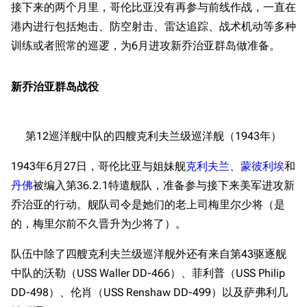
接下来的两个月里，哥伦比亚没有再参与前线作战，一直在
港内进行包括炮击、防空射击、雷达追踪、战术机动等多种
训练或者照常的巡逻，为6月进攻新乔治亚群岛做准备。
新乔治亚群岛战役
第12巡洋舰中队的四艘克利夫兰级巡洋舰（1943年）
1943年6月27日，哥伦比亚与姐妹舰
克利夫兰
、
蒙彼利埃
和
丹佛
被编入第36.2.1特遣舰队，准备参与接下来美军进攻新
乔治亚的行动。舰队司令是她们的老上司梅里尔少将（是
的，梅里尔前不久晋升为少将了）。
队伍中除了四艘克利夫兰级巡洋舰外还有来自第43驱逐舰
中队的沃勒（USS Waller DD-466）、菲利普（USS Philip
DD-498）、伦肖（USS Renshaw DD-499）以及萨弗利几