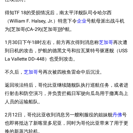
得知TF 18的受损情况后，南太平洋舰队司令哈尔西
（William F. Halsey, Jr.）特意下令
企业
号航母派出战斗机
为[芝加哥(CA-29)|芝加哥]]护航。
1月30日下午18时左右，前方再次得到消息称
芝加哥
再次遭
到日机的攻击，护航的德黑文号和拉瓦莱特号驱逐舰（USS
La Vallette DD-448）也受到攻击。
不久后，
芝加哥
号再次被四枚鱼雷命中后沉没。
返回埃法特后，哥伦比亚继续随舰队执行巡航任务，或者进
行射击和防空演习，并负责拦截日军驶向瓜岛用于撤离岛上
人员的运输船队。
2月12日，哥伦比亚收到消息另一艘刚服役的姐妹舰
丹佛
号
也即将抵达了新喀里多尼亚，同时为哥伦比亚带来了用于更
换的新蒸汽轮机。