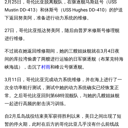
2月25日，哥伦比亚脱离舰队，在驱逐舰马斯廷号（USS
Mustin DD-413）和休斯号（USS Hughes DD-410）的护送
下返回努美阿，准备进行动力系统的维修。
27日，哥伦比亚抵达努美阿，随后由普罗米修斯号修理舰
进行维修。
不过就在她返回维修期间，她的三艘姐妹舰就在3月4日夜
间的库拉湾偷袭了两艘进行运输的日军驱逐舰（布莱克特海
峡海战），击沉了
村雨
和峰云号驱逐舰。
3月11日，哥伦比亚完成动力系统维修，并在海上进行了一
次全功率航行测试，测试中她的动力系统确实已经恢复正
常。之后哥伦比亚回到第68特混舰队，与她的几艘姐妹舰
一起进行高频的射击演习训练。
自2月瓜岛战役结束美军获得胜利以来，美日之间出现了短
暂的停火期，此时在后方的哥伦比亚几乎没有什么前线战