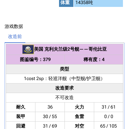
体重
14358吨
游戏数据
改造前
美国
克利夫兰级2号舰
——
哥伦比亚
图鉴编号：379
稀有度：4
类型
1cost 2sp：
轻巡洋舰
（中型舰/护卫舰）
改造要求
不可改造
耐久
36
火力
31 / 61
装甲
30 / 55
鱼雷
0 / 0
回避
31 / 69
对空
65 / 105