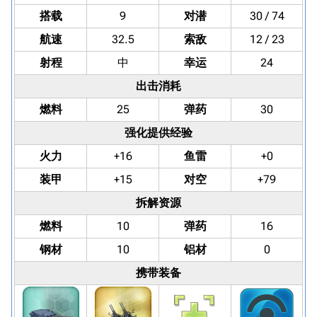
搭载
9
对潜
30 / 74
航速
32.5
索敌
12 / 23
射程
中
幸运
24
出击消耗
燃料
25
弹药
30
强化提供经验
火力
+16
鱼雷
+0
装甲
+15
对空
+79
拆解资源
燃料
10
弹药
16
钢材
10
铝材
0
携带装备