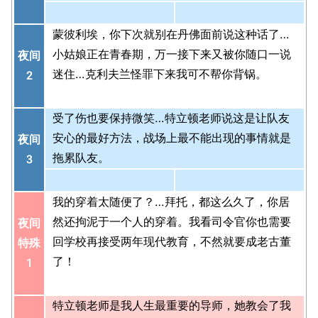
蒙彼利埃，你下次就别在丹佛面前说这种话了…
小姑娘正在青春期，万一接下来又被你随口一说
夜间
迷住…克利夫兰怪罪下来我可不帮你背锅。
2
受了伤也要保持微笑…特立顿老师说这是让队友
安心的最好方法，战场上最不能出现的事情就是
夜间
拖累队友。
3
我的穿着太随便了？…拜托，都这么久了，你居
然还拘泥于一个人的穿着。我看司令官你也需要
夜间
回学校再接受两年现代教育，不然就要成老古董
特殊
了！
1
特立顿老师是我人生最重要的导师，她教会了我