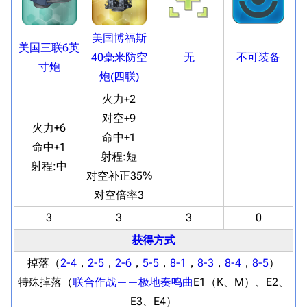
美国博福斯
美国三联6英
40毫米防空
无
不可装备
寸炮
炮(四联)
火力+2
对空+9
火力+6
命中+1
命中+1
射程:
短
射程:
中
对空补正35%
对空倍率3
3
3
3
0
获得方式
掉落（
2-4
，
2-5
，
2-6
，
5-5
，
8-1
，
8-3
，
8-4
，
8-5
）
特殊掉落（
联合作战——极地奏鸣曲
E1（K、M）、E2、
E3、E4）