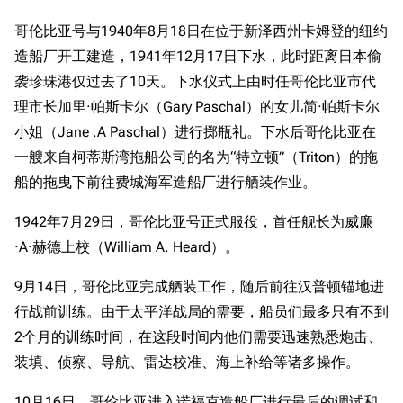
哥伦比亚号与1940年8月18日在位于新泽西州卡姆登的纽约
造船厂开工建造，1941年12月17日下水，此时距离日本偷
袭珍珠港仅过去了10天。下水仪式上由时任哥伦比亚市代
理市长加里·帕斯卡尔（Gary Paschal）的女儿简·帕斯卡尔
小姐（Jane .A Paschal）进行掷瓶礼。下水后哥伦比亚在
一艘来自柯蒂斯湾拖船公司的名为“特立顿”（Triton）的拖
船的拖曳下前往费城海军造船厂进行舾装作业。
1942年7月29日，哥伦比亚号正式服役，首任舰长为威廉
·A·赫德上校（William A. Heard）。
9月14日，哥伦比亚完成舾装工作，随后前往汉普顿锚地进
行战前训练。由于太平洋战局的需要，船员们最多只有不到
2个月的训练时间，在这段时间内他们需要迅速熟悉炮击、
装填、侦察、导航、雷达校准、海上补给等诸多操作。
10月16日，哥伦比亚进入诺福克造船厂进行最后的调试和