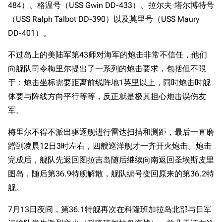
484）、格温号（USS Gwin DD-433）、拉尔夫·塔尔博特号
（USS Ralph Talbot DD-390）以及莫里号（USS Maury
DD-401）。
不过岛上的美陆军第43师对海军的炮击非常不信任，他们
向舰队司令梅里尔提出了一系列的炮击要求，包括但不限
于：炮击坐标需要距离前线阵地1英里以上，同时炮击时舰
体要与阵线方向平行等等，反正就是极其担心炮击误伤友
11.9万
军。
1696
6690
舰R百科
梅里尔不得不派出驱逐舰进行雷达扫描和测距，最后一直磨
蹭到凌晨12日3时左右，四艘巡洋舰才一齐开火炮击。炮击
导航
游戏系统
舰娘与装备
完成后，舰队先返回图拉吉岛随后继续向南返回圣埃斯皮里
首页
新手入门
按编号
图岛，随后第36.9特舰解散，舰队编号变回原来的第36.2特
推荐角色与游戏技
最近更改
按类型
舰。
巧
留言讨论页
按国籍
海域资料
7月13日夜间，第36.1特舰再次在科隆班加拉岛北部与日军
新文件
舰娘获得方式