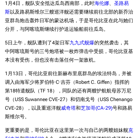
1月4日，舰队安全抵达瓜岛西南部，此时
海伦娜
、
圣路易
斯
以及路易斯维尔三艘巡洋舰还需要继续前往北部的新乔治
亚群岛炮击轰炸日军的蒙达机场，于是哥伦比亚在此与她们
分开，与阿喀琉斯继续行护送运输船前往瓜岛。
5日上午，舰队遭到了4架日军
九九式舰爆
的突然袭击，其
中阿喀琉斯号的三号炮塔被一枚炸弹击中受损，哥伦比亚基
本没有受伤，但也没有击落任何一架敌机。
1月13日，哥伦比亚前往新赫布里底群岛的埃法特岛，并被
调入由海军少将罗伯特·C·吉芬（Robert C. Giffen）指挥的
第18特遣舰队（TF 18），同队的还有两艘护航航母苏万尼
号（USS Suwannee CVE-27）和切南戈号（USS Chenango
CVE-28），以及重巡洋舰
威奇塔
和
芝加哥(CA-29)
号和路易
斯维尔号。
更重要的是，哥伦比亚在这里第一次与自己的两艘姐妹舰
克