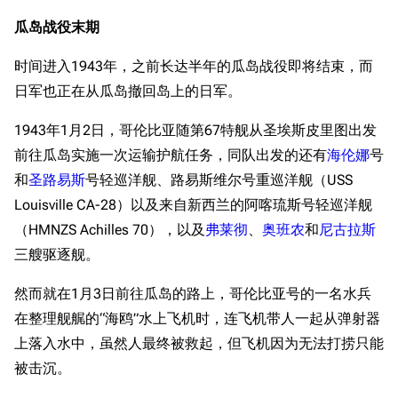
瓜岛战役末期
时间进入1943年，之前长达半年的瓜岛战役即将结束，而
日军也正在从瓜岛撤回岛上的日军。
1943年1月2日，哥伦比亚随第67特舰从圣埃斯皮里图出发
前往瓜岛实施一次运输护航任务，同队出发的还有
海伦娜
号
和
圣路易斯
号轻巡洋舰、路易斯维尔号重巡洋舰（USS
Louisville CA-28）以及来自新西兰的阿喀琉斯号轻巡洋舰
（HMNZS Achilles 70），以及
弗莱彻
、
奥班农
和
尼古拉斯
三艘驱逐舰。
然而就在1月3日前往瓜岛的路上，哥伦比亚号的一名水兵
在整理舰艉的“海鸥”水上飞机时，连飞机带人一起从弹射器
上落入水中，虽然人最终被救起，但飞机因为无法打捞只能
被击沉。