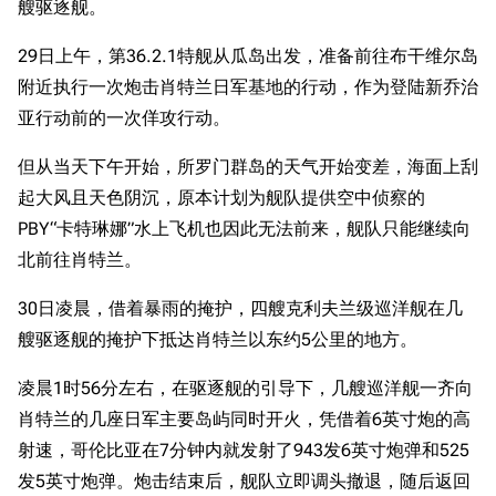
艘驱逐舰。
29日上午，第36.2.1特舰从瓜岛出发，准备前往布干维尔岛
附近执行一次炮击肖特兰日军基地的行动，作为登陆新乔治
亚行动前的一次佯攻行动。
但从当天下午开始，所罗门群岛的天气开始变差，海面上刮
起大风且天色阴沉，原本计划为舰队提供空中侦察的
PBY“卡特琳娜”水上飞机也因此无法前来，舰队只能继续向
北前往肖特兰。
30日凌晨，借着暴雨的掩护，四艘克利夫兰级巡洋舰在几
艘驱逐舰的掩护下抵达肖特兰以东约5公里的地方。
凌晨1时56分左右，在驱逐舰的引导下，几艘巡洋舰一齐向
肖特兰的几座日军主要岛屿同时开火，凭借着6英寸炮的高
射速，哥伦比亚在7分钟内就发射了943发6英寸炮弹和525
发5英寸炮弹。炮击结束后，舰队立即调头撤退，随后返回