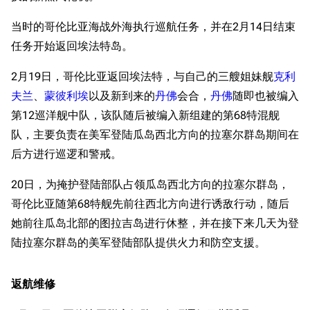
当时的哥伦比亚海战外海执行巡航任务，并在2月14日结束
任务开始返回埃法特岛。
2月19日，哥伦比亚返回埃法特，与自己的三艘姐妹舰
克利
夫兰
、
蒙彼利埃
以及新到来的
丹佛
会合，
丹佛
随即也被编入
第12巡洋舰中队，该队随后被编入新组建的第68特混舰
队，主要负责在美军登陆瓜岛西北方向的拉塞尔群岛期间在
后方进行巡逻和警戒。
20日，为掩护登陆部队占领瓜岛西北方向的拉塞尔群岛，
哥伦比亚随第68特舰先前往西北方向进行诱敌行动，随后
她前往瓜岛北部的图拉吉岛进行休整，并在接下来几天为登
陆拉塞尔群岛的美军登陆部队提供火力和防空支援。
返航维修