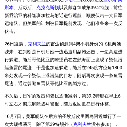
旧日本八八舰队
斯本
、斯彭斯、
克拉克斯顿
以及戴森组成第39.2特舰，前往
旧日本军舰一览
新乔治亚的科隆班加拉岛附近进行巡航，顺便伏击一支日军
游戏数据
运输队。但美军的计划被日军提前发现，他们准备来一次反
近代中国图纸舰
台词
伏击。
原型简介
解放军主战舰艇
服役历史
26日凌晨，
克利夫兰
的雷达侦测到4架不明身份的飞机向她
友情链接
资料站
驶来，在判断是日机后她一边迅速用副炮还击，一边高速进
瓜岛战役末期
舰少资料库
JSTOR期刊图书馆
行躲避。随后哥伦比亚的瞭望员在左舷海面上发现了疑似潜
伦内尔岛海战
NGA战舰少女R专
Navweaps（镜
艇鱼雷的尾迹，于是也加速躲避，随后在245度方位角1800
返航维修
区
像）
米处发现一个疑似上浮潜艇的目标，随后再次发现一条鱼雷
新乔治亚群岛战役
萌娘百科战舰少女
Navypedia
尾迹，通过躲避鱼雷从哥伦比亚舰艏掠过。
奥古斯塔皇后湾海战
苍青幻影wiki（只
Naval
Encyclopedia
读）
不久后，日军的攻击和骚扰逐渐减弱，第39.2特舰在早上6
战斗过程
NavSource
四叶草剧场BiliWiki
时左右才彻底解除战斗警报，随后返回瓜岛进行休整。
尾声
Wings Aviation
战列舰论坛
1944年前期
10月7日，美军舰队在后方的圣埃斯皮里图岛附近举行了一
Secret Projects论
装甲航母网
次大规模演习，除了第39特舰外（
克利夫兰
没有参加），
帕劳群岛战役
坛