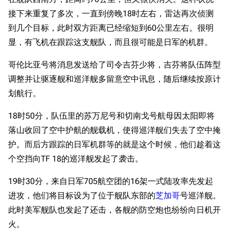
接下来重复了多次，一直到傍晚18时左右，雷达再次侦测
到几个目标，此时双方距离已经缩短到60公里左右。很明
显，有飞机在跟踪这支舰队，而且很可能是日军的机群。
哥伦比亚号将消息发送给了司令吉芬少将，吉芬将队伍阵型
调整并让驱逐舰和巡洋舰多留意空中讯息，随后继续按原计
划航行。
18时50分，队伍里的苏万尼号和切南戈号航母因太阳即将
落山收回了空中护航的舰载机，使得巡洋舰们失去了空中掩
护。而后方跟踪的日军机群等的就是这个时候，他们趁着这
个空挡向TF 18的巡洋舰发起了袭击。
19时30分，来自日军705航空团的16架一式陆攻率先发起
进攻，他们将目标设为了位于舰队东部的
芝加哥
号巡洋舰。
此时美军舰队也发起了还击，各舰的防空炮也纷纷向日机开
火。