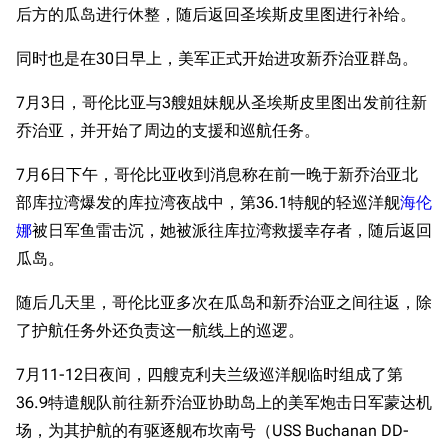
后方的瓜岛进行休整，随后返回圣埃斯皮里图进行补给。
同时也是在30日早上，美军正式开始进攻新乔治亚群岛。
7月3日，哥伦比亚与3艘姐妹舰从圣埃斯皮里图出发前往新
乔治亚，并开始了周边的支援和巡航任务。
7月6日下午，哥伦比亚收到消息称在前一晚于新乔治亚北
部库拉湾爆发的库拉湾夜战中，第36.1特舰的轻巡洋舰
海伦
娜
被日军鱼雷击沉，她被派往库拉湾救援幸存者，随后返回
瓜岛。
随后几天里，哥伦比亚多次在瓜岛和新乔治亚之间往返，除
了护航任务外还负责这一航线上的巡逻。
7月11-12日夜间，四艘克利夫兰级巡洋舰临时组成了第
36.9特遣舰队前往新乔治亚协助岛上的美军炮击日军蒙达机
场，为其护航的有驱逐舰布坎南号（USS Buchanan DD-