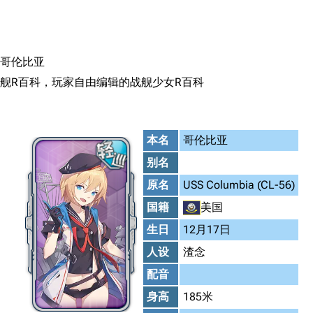
跳转到内容
哥伦比亚
舰R百科，玩家自由编辑的战舰少女R百科
本名
哥伦比亚
别名
原名
USS Columbia (CL-56)
国籍
美国
生日
12月17日
人设
渣念
配音
身高
185米