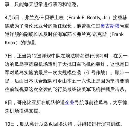
事，只能每天照常进行演习和巡逻。
4月5日，弗兰克·E·贝蒂上校（Frank E. Beatty, Jr.）接替赫
德成为了哥伦比亚号的新任舰长，他曾担任过
奥古斯塔
号重
巡洋舰的副舰长以及时任海军部长弗兰克·诺克斯（Frank
Knox）的助理。
7日，正当第12巡洋舰中队在埃法特岛进行演习时，在另一
边的瓜岛亨德森机场遭到了大批日军飞机的轰炸，这也是日
军对瓜岛实施的最后一次大规模空袭（伊号作战）。顺带一
提，后面日本联合舰队司令山本五十六也正是因为坚持要前
往前线视察这次空袭的飞行员最终被美军飞机拦截后击杀。
8日，哥伦比亚所在舰队护送
企业
号航母前往瓜岛，为亨德
森机场提供支援。
10日，舰队离开瓜岛返回埃法特，并继续进行演习训练。