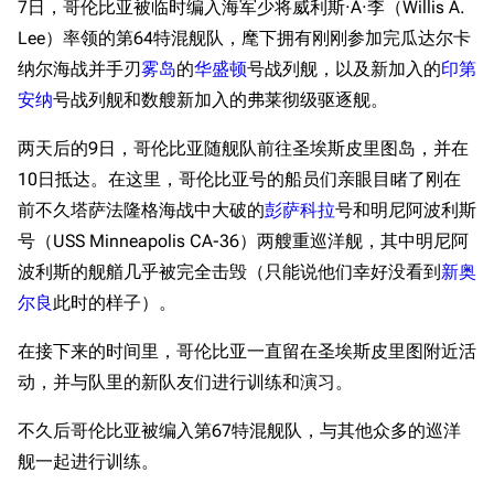
7日，哥伦比亚被临时编入海军少将威利斯·A·李（Willis A.
Lee）率领的第64特混舰队，麾下拥有刚刚参加完瓜达尔卡
纳尔海战并手刃
雾岛
的
华盛顿
号战列舰，以及新加入的
印第
安纳
号战列舰和数艘新加入的弗莱彻级驱逐舰。
两天后的9日，哥伦比亚随舰队前往圣埃斯皮里图岛，并在
10日抵达。在这里，哥伦比亚号的船员们亲眼目睹了刚在
前不久塔萨法隆格海战中大破的
彭萨科拉
号和明尼阿波利斯
号（USS Minneapolis CA-36）两艘重巡洋舰，其中明尼阿
波利斯的舰艏几乎被完全击毁（只能说他们幸好没看到
新奥
尔良
此时的样子）。
在接下来的时间里，哥伦比亚一直留在圣埃斯皮里图附近活
动，并与队里的新队友们进行训练和演习。
不久后哥伦比亚被编入第67特混舰队，与其他众多的巡洋
舰一起进行训练。