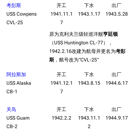
旧日本八八舰队
考彭斯
USS Cowpens
1941.11.1
1943.1.17
1943.5.28
旧日本军舰一览
CVL-25
7
近代中国图纸舰
原为克利夫兰级轻巡洋舰
亨廷顿
解放军主战舰艇
（USS Huntington CL-77），
1942.2.16改建为航母并更名为
考彭
友情链接
资料站
斯
，舷号改为“CVL-25”
舰少资料库
JSTOR期刊图书馆
NGA战舰少女R专
Navweaps（镜
阿拉斯加
区
像）
USS Alaska
1941.12.1
1943.8.15
1944.6.17
萌娘百科战舰少女
Navypedia
CB-1
7
苍青幻影wiki（只
Naval
Encyclopedia
读）
关岛
NavSource
四叶草剧场BiliWiki
USS Guam
1942.2.2
1943.11.1
1944.9.17
Wings Aviation
战列舰论坛
CB-2
2
Secret Projects论
装甲航母网
坛