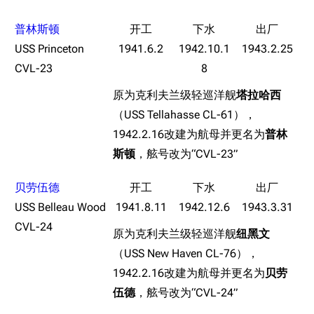
收藏室
特殊成就
配音演员
普林斯顿
宿舍与家具
物品道具
艾拉微博存档
USS Princeton
1941.6.2
1942.10.1
1943.2.25
CVL-23
8
餐厅与料理
历次活动关卡图标
原为克利夫兰级轻巡洋舰
塔拉哈西
浴室
舰娘对话小剧场
（USS Tellahasse CL-61），
学院与战术
舰船造船厂一览
1942.2.16改建为航母并更名为
普林
放映厅
舰船归宿一览
斯顿
，舷号改为“CVL-23”
战区支队基地
舰名溯源
贝劳伍德
工程局
舰艇徽章与格言
USS Belleau Wood
1941.8.11
1942.12.6
1943.3.31
特别船坞
图纸舰与未成舰
CVL-24
原为克利夫兰级轻巡洋舰
纽黑文
蒸汽轮机基础
（USS New Haven CL-76），
美海军惯导系统
1942.2.16改建为航母并更名为
贝劳
伍德
，舷号改为“CVL-24”
意大利军舰一览