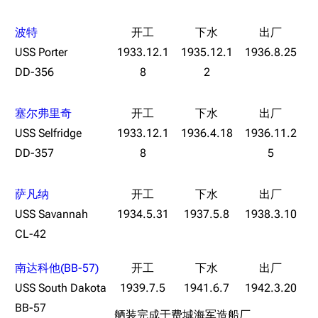
波特
USS Porter
1933.12.1
1935.12.1
1936.8.25
DD-356
8
2
塞尔弗里奇
USS Selfridge
1933.12.1
1936.4.18
1936.11.2
DD-357
8
5
11.9万
1696
6687
舰R百科
萨凡纳
导航
游戏系统
舰娘与装备
USS Savannah
1934.5.31
1937.5.8
1938.3.10
CL-42
首页
新手入门
按编号
推荐角色与游戏技
最近更改
按类型
南达科他(BB-57)
巧
USS South Dakota
1939.7.5
1941.6.7
1942.3.20
留言讨论页
按国籍
海域资料
BB-57
新文件
舰娘获得方式
舾装完成于费城海军造船厂