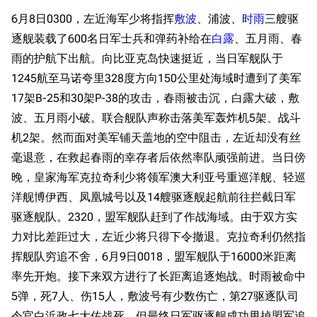
6月8日0300，左近海军少将指挥
敷波
、浦波、
时雨
三艘驱
逐舰装载了600名日军士兵和弹药补给在
白露
、五月雨、春
雨的护航下出航。向比亚克岛快速挺近，当日军舰队于
1245航至马诺夸里328度方向150公里处海域时遭到了美军
17架B-25和30架P-38的攻击，春雨被击沉，白露大破，敷
波、五月雨小破。联合舰队声称击落美军轰炸机5架、战斗
机2架。然而面对美军铺天盖地的空中阻击，左近却没有丝
毫退意，在救起春雨的幸存者后依然率队顽强前进。当日傍
晚，皇家海军克拉奇利少将领军澳大利亚号重巡洋舰、轻巡
洋舰博伊西、凤凰城号以及14艘驱逐舰起航前往拦截日军
驱逐舰队。2320，盟军舰队赶到了作战海域。由于双方实
力对比差距过大，左近少将只得下令撤退。克拉奇利仍然指
挥舰队穷追不舍，6月9日0018，盟军舰队于16000米距离
率先开炮。接下来双方进行了长距离追逐炮战。时雨被命中
5弹，死7人、伤15人，敷波号有少数伤亡，第27驱逐队司
令官白浜政七大佐战死。但最终日军驱逐舰成功甩掉盟军追