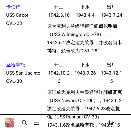
Dreadnoughtproject
Shipbucket像素战
卡伯特
清除缓存
舰
战舰计划1900-
USS Cabot
1942.3.16
1943.4.4
1943.7.24
1950
CVL-28
游戏数据
原为克利夫兰级轻巡洋舰
威尔明顿
美国海军历史手册
链入页面
（USS Wilmington CL-79），
台词
平贺让数字档案馆
相关更改
1942.6.2决定建为航母，并改名为
卡
原型简介
Hyper War
可打印版
博特
，舷号改为“CVL-28”
游戏相关
Fold3
固定链接
挖组性能评测
圣哈辛托
大英帝国战争博物
页面信息
设定
未登录
USS San Jacinto
1942.10.2
1943.9.26
1943.12.1
馆
未登录用户的IP地址会在进行任意编辑后公开展示。
CVL-30
6
5
台词解析
Naval History
Cargo数据
德国联邦数字档案
同厂舰娘
原订单为克利夫兰级轻巡洋舰
纽瓦克
引用此页
创建账号
馆
（USS Newark CL-100），1942.6.2
目录
分享此页面
更多
查看
associate
JACAR
登录
决定改建为航母，1942.6.23改名
复
仇
（USS Reprisal CV-30），
1943.1.6改名
圣哈辛托
，1943.7.15
打开/关闭搜索
打开/关闭菜单
打开/关
打