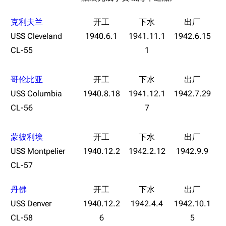
经验计算
新页面
换装
远征
克利夫兰
帮助
深海舰队
USS Cleveland
1940.6.1
1941.11.1
1942.6.15
任务
CL-55
1
资助百科
装备图鉴
好感度
编辑规范
装备属性一览
战利品与功勋
哥伦比亚
随便逛逛
技能
USS Columbia
1940.8.18
1941.12.1
1942.7.29
特殊页面
CL-56
7
战斗机制
上传文件
蒙彼利埃
港区系统
杂学考据
游戏动态
USS Montpelier
1940.12.2
1942.2.12
1942.9.9
CL-57
头像
考据勘误汇总
卫星观测
勋章
游戏BUG汇总
历次场刊
丹佛
USS Denver
1940.12.2
1942.4.4
1942.10.1
音乐
历代登录界面
运营历史
CL-58
6
5
提督府
术语词典
参与画师