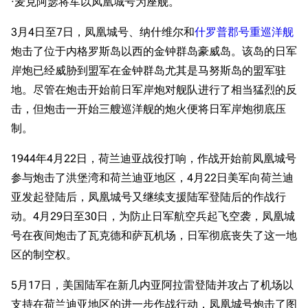
·麦克阿瑟将军以凤凰城号为座舰。
3月4日至7日，凤凰城号、纳什维尔和
什罗普郡号重巡洋舰
炮击了位于内格罗斯岛以西的金钟群岛豪威岛。该岛的日军
岸炮已经威胁到盟军在金钟群岛尤其是马努斯岛的盟军驻
地。尽管在炮击开始前日军岸炮对舰队进行了相当猛烈的反
击，但炮击一开始三艘巡洋舰的炮火便将日军岸炮彻底压
制。
1944年4月22日，荷兰迪亚战役打响，作战开始前凤凰城号
参与炮击了洪堡湾和荷兰迪亚地区，4月22日美军向荷兰迪
亚发起登陆后，凤凰城号又继续支援陆军登陆后的作战行
动。4月29日至30日，为防止日军航空兵起飞空袭，凤凰城
号在夜间炮击了瓦克德和萨瓦机场，日军彻底丧失了这一地
区的制空权。
5月17日，美国陆军在新几内亚阿拉雷登陆并攻占了机场以
支持在荷兰迪亚地区的进一步作战行动，凤凰城号炮击了图