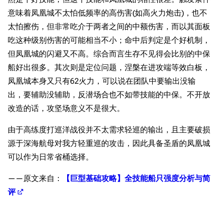
意味着凤凰城不太怕低频率的高伤害(如高火力炮击)，也不
太怕擦伤，但非常吃介于两者之间的中额伤害，而以其面板
吃这种级别伤害的可能相当不小；命中后判定是个好机制，
但凤凰城的闪避又不高。综合而言生存不见得会比别的中保
船好出很多。其次则是定位问题，涅槃在进攻端等效白板，
凤凰城本身又只有62火力，可以说在团队中要输出没输
出，要辅助没辅助，反潜场合也不如带技能的中保。不开放
改造的话，攻坚场意义不是很大。
由于高练度打巡洋战役并不太需求轻巡的输出，且主要破损
源于深海航母对我方轻重巡的攻击，因此具备圣盾的凤凰城
可以作为日常省桶选择。
——原文来自：
【巨型基础攻略】全技能船只强度分析与简
评