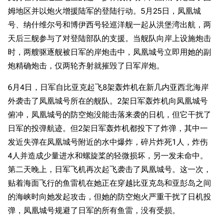
姆地区并以炮火增援陆军的登陆行动。5月25日，凤凰城
号、纳什维尔号和博伊西号轻巡洋舰一起从洪堡湾出航，两
天后三舰参与了对登陆部队的支援。当舰队向岸上设施炮击
时，两艘驱逐舰被日军的岸炮击中，凤凰城号立即用她的副
炮精确炮击，仅两轮齐射就摧毁了日军岸炮。
6月4日，日军自比亚克起飞8架轰炸机在新几内亚西北海岸
外袭击了凤凰城号所在的舰队。2架日军轰炸机向凤凰城号
俯冲，凤凰城号的防空炮没能击落来袭的日机，但它干扰了
日军的投弹航迹。但2架日军轰炸机都投下了炸弹，其中一
发近失弹在凤凰城号附近的水中爆炸，碎片炸死1人，炸伤
4人并造成少量进水和螺旋桨的轻微损坏，另一发未命中。
第二天晚上，日军飞机再次起飞袭击了凤凰城号。这一次，
贴着海面飞行的鱼雷机在她正在穿越比亚克岛和亚彭岛之间
的海峡时向她发起攻击，但她的防空炮火严重干扰了日机投
弹，凤凰城号规避了日军的所有鱼雷，没有受损。