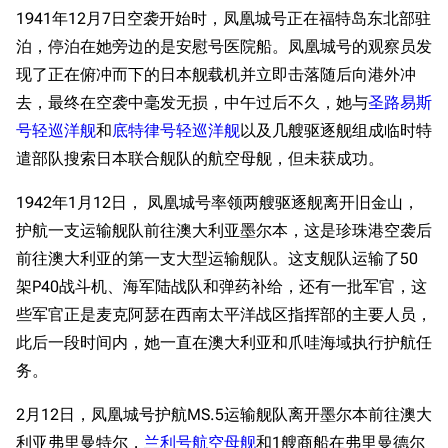
1941年12月7日空袭开始时，凤凰城号正在福特岛东北部驻
泊，停泊在她旁边的是安慰号医院船。凤凰城号的观察员发
现了正在俯冲而下的日本舰载机并立即击落随后向港外冲
去，最终在空袭中毫发无损，中午过后不久，她与
圣路易斯
号轻巡洋舰
和
底特律号轻巡洋舰
以及几艘驱逐舰组成临时特
遣部队搜索日本联合舰队的航空母舰，但未获成功。
1942年1月12日， 凤凰城号率领两艘驱逐舰离开旧金山，
护航一支运输舰队前往澳大利亚墨尔本，这是珍珠港空袭后
前往澳大利亚的第一支大型运输舰队。这支舰队运输了50
架P40战斗机、海军陆战队和弹药补给，还有一批军官，这
些军官正是麦克阿瑟在西南太平洋战区指挥部的主要人员，
此后一段时间内，她一直在澳大利亚和爪哇海域执行护航任
务。
2月12日，凤凰城号护航MS.5运输舰队离开墨尔本前往澳大
利亚弗里曼特尔，
兰利号航空母舰
和1艘商船在弗里曼德尔