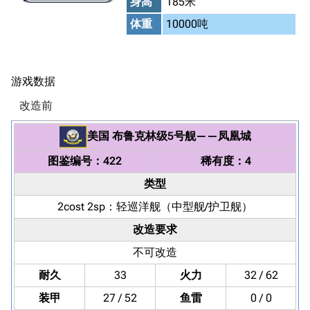
身高
185米
体重
10000吨
游戏数据
改造前
美国
布鲁克林级5号舰
——
凤凰城
图鉴编号：422
稀有度：4
类型
2cost 2sp：
轻巡洋舰
（中型舰/护卫舰）
改造要求
不可改造
耐久
33
火力
32 / 62
装甲
27 / 52
鱼雷
0 / 0