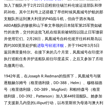
加入了舰队并于2月22日启程前往锡兰科伦坡运送部队和弹
药补给。其中兰利号上还搭载了早些时候凤凰城号护航的那
支舰队所运到澳大利亚的P40战斗机，但由于泗水海战
ABDA舰队的惨败和山下奉文率领的日本陆军第25军势如破
竹的攻势，交付的这批飞机在组装前被销毁以阻止日军缴获
并使用它们。2月28日，凤凰城号自科伦坡开往科科斯岛以
西约300英里处护航
进取号轻巡洋舰
，并于1942年3月5日
返回弗里曼特尔。在接下来的几个月里，凤凰城号在印度洋
执行巡航任务并护送船队前往印度孟买，之后又参加了爪哇
岛撤离行动。
1942年底，在Joseph R.Redman的指挥下，凤凰城号与驱
逐舰赫尔姆号（格里德利级，DD-388，Helm）、穆格福德
号（格里德利级，DD-389，Mugford）和帕特森号（格里
德利级，DD-392，Patterson）加入第44特混舰队。她参加
了支援新几内亚的Lilliput行动，以布里斯班为母港与澳大利