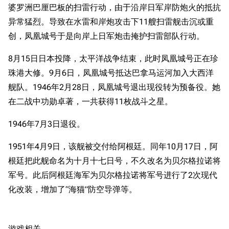
婆罗洲巴厘巴板的扫雷行动，由于沿岸日军岸防炮火的抵抗
异常猛烈。导致在水雷和岸炮攻击下11艘扫雷舰击沉或重
创，凤凰城号于是向岸上日军炮击掩护扫雷部队行动。
8月15日日本投降，太平洋战争结束，此时凤凰城号正在珍
珠港大修。9月6日，凤凰城号抵达巴拿马运河加入大西洋
舰队。1946年2月28日，凤凰城号退出现役转为预备役。她
在二战中功勋卓著，一共获得11枚战斗之星。
1946年7月3日退役。
1951年4月9日，该舰被交付给阿根廷。同年10月17日，阿
根廷把此舰命名为十月十七日号，不久改名为贝尔格拉诺将
军号。此后阿根廷海军为贝尔格拉诺将军号进行了2次现代
化改装，增加了“海猫”防空导弹等。
游戏相关