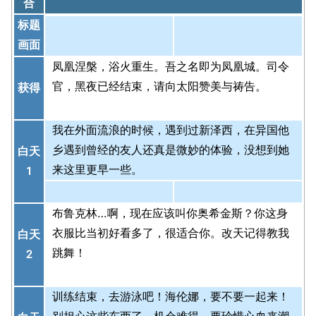
合
标题
画面
凤凰涅槃，浴火重生。吾之名即为凤凰城。司令
官，黑夜已经结束，请向太阳赞美与祷告。
获得
我在外面流浪的时候，遇到过新泽西，在异国他
乡遇到曾经的友人还真是微妙的体验，没想到她
白天
来这里更早一些。
1
布鲁克林…啊，现在应该叫你奥希金斯？你这身
衣服比当初好看多了，很适合你。改天记得教我
白天
跳舞！
2
训练结束，去游泳吧！海伦娜，要不要一起来！