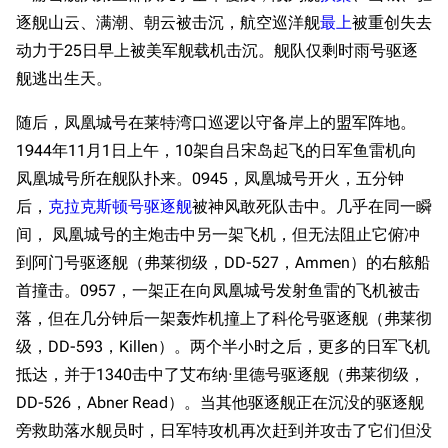
逐舰山云、满潮、朝云被击沉，航空巡洋舰
最上
被重创失去
动力于25日早上被美军舰载机击沉。舰队仅剩时雨号驱逐
舰逃出生天。
随后，凤凰城号在莱特湾口巡逻以守备岸上的盟军阵地。
1944年11月1日上午，10架自吕宋岛起飞的日军鱼雷机向
凤凰城号所在舰队扑来。0945，凤凰城号开火，五分钟
后，
克拉克斯顿号驱逐舰
被神风敢死队击中。几乎在同一瞬
间， 凤凰城号的主炮击中另一架飞机，但无法阻止它俯冲
到阿门号驱逐舰（弗莱彻级，DD-527，Ammen）的右舷船
首撞击。0957，一架正在向凤凰城号发射鱼雷的飞机被击
落，但在几分钟后一架轰炸机撞上了科伦号驱逐舰（弗莱彻
级，DD-593，Killen）。两个半小时之后，更多的日军飞机
抵达，并于1340击中了艾布纳·里德号驱逐舰（弗莱彻级，
DD-526，Abner Read）。当其他驱逐舰正在沉没的驱逐舰
旁救助落水舰员时，日军特攻机再次赶到并攻击了它们但没