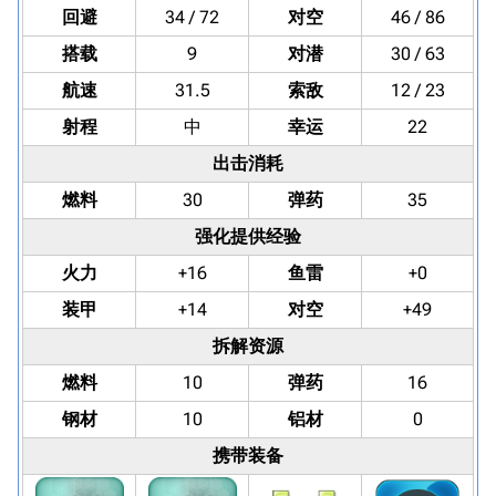
回避
34 / 72
对空
46 / 86
搭载
9
对潜
30 / 63
航速
31.5
索敌
12 / 23
射程
中
幸运
22
出击消耗
燃料
30
弹药
35
强化提供经验
火力
+16
鱼雷
+0
装甲
+14
对空
+49
拆解资源
燃料
10
弹药
16
钢材
10
铝材
0
携带装备