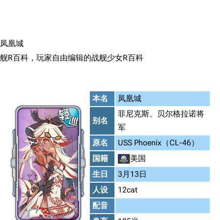
搜索
凤凰城
舰R百科，玩家自由编辑的战舰少女R百科
本名
凤凰城
菲尼克斯、贝尔格拉诺将
别名
军
原名
USS Phoenix（CL-46）
国籍
美国
生日
3月13日
人设
12cat
配音