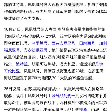
部的莱特岛，凤凰城号划入近程火力覆盖舰群，参与了登陆
作战的炮击行动，有力压制了日军岸防部队的反击并为陆军
登陆提供了有力支援。
10月24日，凤凰城号编入杰西·奥登多夫海军少将指挥的第
七舰队第77特混舰队77.2大队，该大队的主力是6艘战列舰
即密西西比号、
马里兰号
、
西弗吉尼亚号
、
田纳西号
、
加利
福尼亚号
、
宾夕法尼亚号
，她们都是在珍珠港空袭中被击沉
或重创后被修复的，舰队还有8艘巡洋舰即重巡洋舰路易斯
维尔、
波特兰
、明尼阿波利斯、澳大利亚、轻巡洋舰
丹佛
、
哥伦比亚
、凤凰城号、博伊西以及驱逐舰28艘。在苏里高
海峡还配置了第70特混舰队70.1大队的39艘鱼雷艇。
25日凌晨，在苏里高海峡海战中，凤凰城号编入左翼巡洋
舰群，战斗中凤凰城号对
山城号战列舰
一共发出四轮齐射并
取得命中。苏里高海峡夜战中，西村祥治中将指挥的日军第
一游击舰队第三部队几乎全军覆没，战列舰
扶桑
、山城、驱