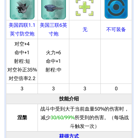
美国四联1.1
美国三联6英
无
不可装备
英寸防空炮
寸炮
对空+4
命中+1
火力+6
射程:
短
命中+1
对空补正35%
射程:
中
对空倍率2.2
3
3
3
0‌
技能介绍
战斗中受到大于当前血量50%的伤害时，
涅槃
减少
30/60/99%
所受到的伤害。（每场战
斗触发一次）
获得方式