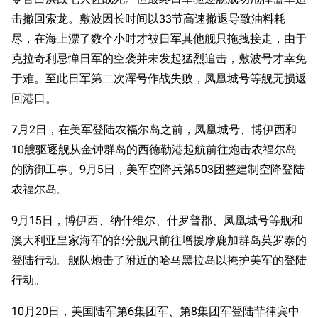
击撤回索龙。敷波因长时间以33节高速撤退导致油料耗
尽，在海上漂了数个小时才被日军其他舰只拖拽接走，由于
克拉奇利忌惮日军的空袭并未发起猛烈追击，敷波号才幸免
于难。至此日军第二次浑号作战失败，凤凰城号等舰无损返
回港口。
7月2日，在美军登陆农福尔岛之前，凤凰城号、博伊西和
10艘驱逐舰从金钟群岛的西德勒港起航前往炮击农福尔岛
的防御工事。9月5日，美军空降兵第503团整建制空降登陆
农福尔岛。
9月15日，博伊西、纳什维尔、什罗普郡、凤凰城号等舰和
澳大利亚皇家海军的部分舰只前往增援摩鹿加群岛莫罗泰的
登陆行动。舰队炮击了附近的哈马黑拉岛以掩护美军的登陆
行动。
10月20日，美国陆军第6集团军、第8集团军登陆菲律宾中