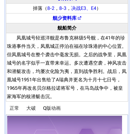
掉落（
8-2
，
8-3
，
决战E3、E4
）
舰少资料库
舰船简介
凤凰城号轻巡洋舰是布鲁克林级5号舰，在41年的珍
珠港事件当天，凤凰城正停泊在福在珍珠港的中心位置。
但凤凰城号在整个袭击中毫发无损。之后的战争里，凤凰
城号的名字似乎一直带来幸运。多次遭遇空袭，神风攻击
和潜艇攻击，均屡次化险为夷，直到战争胜利。战后，凤
凰城号1951年出售给了A瑞典并更名为十月十七日号，
1965年再改名贝尔格拉诺将军号，在马岛战争中，被皇
家海军的核潜艇击沉。
正常
大破
Q版动画