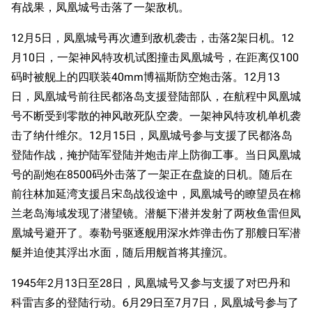
有战果，凤凰城号击落了一架敌机。
12月5日，凤凰城号再次遭到敌机袭击，击落2架日机。12
月10日，一架神风特攻机试图撞击凤凰城号，在距离仅100
码时被舰上的四联装40mm博福斯防空炮击落。12月13
日，凤凰城号前往民都洛岛支援登陆部队，在航程中凤凰城
号不断受到零散的神风敢死队空袭。一架神风特攻机单机袭
击了纳什维尔。12月15日，凤凰城号参与支援了民都洛岛
登陆作战，掩护陆军登陆并炮击岸上防御工事。当日凤凰城
号的副炮在8500码外击落了一架正在盘旋的日机。随后在
前往林加延湾支援吕宋岛战役途中，凤凰城号的瞭望员在棉
兰老岛海域发现了潜望镜。潜艇下潜并发射了两枚鱼雷但凤
凰城号避开了。泰勒号驱逐舰用深水炸弹击伤了那艘日军潜
艇并迫使其浮出水面，随后用舰首将其撞沉。
1945年2月13日至28日，凤凰城号又参与支援了对巴丹和
科雷吉多的登陆行动。6月29日至7月7日，凤凰城号参与了