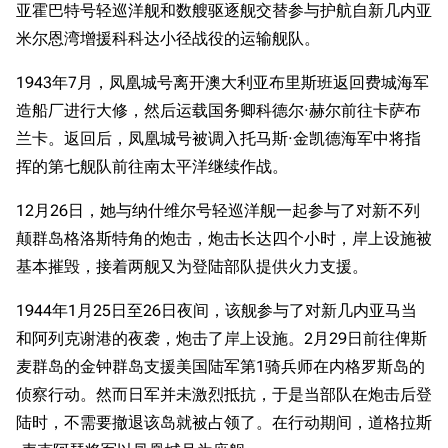
亚霍巴特号轻巡洋舰和数艘驱逐舰交替参与护航自新几内亚
米尔恩湾增援科科达小径战役的运输舰队。
1943年7月，凤凰城号离开澳大利亚布里斯班返回费城海军
造船厂进行大修，然后运载国务卿科德尔·赫尔前往卡萨布
兰卡。返回后，凤凰城号被调入托马斯·金凯德海军中将指
挥的第七舰队前往南太平洋继续作战。
12月26日，她与纳什维尔号轻巡洋舰一起参与了对新不列
颠群岛格洛斯特角的炮击，炮击长达四个小时，岸上设施被
基本摧毁，接着两舰又为登陆部队提供火力支援。
1944年1月25日至26日夜间，该舰参与了对新几内亚马当
和阿列克谢港的夜袭，炮击了岸上设施。2月29日前往俾斯
麦群岛的金钟群岛支援美国陆军第1骑兵师在内格罗斯岛的
侦察行动。然而日军并未激烈抵抗，于是当部队在炮击后登
陆时，不需要撤退该岛就被占领了。在行动期间，道格拉斯