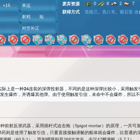
0
8
2
7
废弃资源
+15
幸运
获得方式
英格兰
、
燕八哥
、
紫石英·改
雷
射程 短
炸
对空补正
实际上是一种24连装的深弹投射器，不同的是这种深弹比较小，采用触发
一种前射反潜武器，采用插杆式迫击炮（Spigot mortar）的原理，一
弹药则是使用了触发引信，只要直接接触潜艇的船体就会爆炸，比普通的
艘潜艇（60.5:1）；而刺猬弹则是268次攻击，击沉47艘潜艇（5.7:1）。