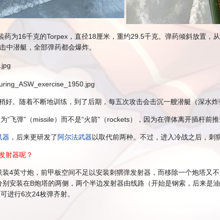
装药为16千克的Torpex，直径18厘米，重约29.5千克。弹药倾斜放置
枚击中潜艇，全部弹药都会爆炸。
稍好。随着不断地训练，到了后期，每五次攻击会击沉一艘潜艇（深水炸
飞弹”（missile）而不是“火箭”（rockets），因为在弹体离开插杆
鼠器
，后来更研发了
阿尔法武器
以取代前两种。不过，进入冷战之后，刺猬
弹发射器呢？
4英寸炮，前甲板空间不足以安装刺猬弹发射器，而移除一个炮塔又不好，因此便
分别安装在B炮塔的两侧，两个半边发射器由线路（开始是钢索，后来是
可进行6次24枚弹齐射。