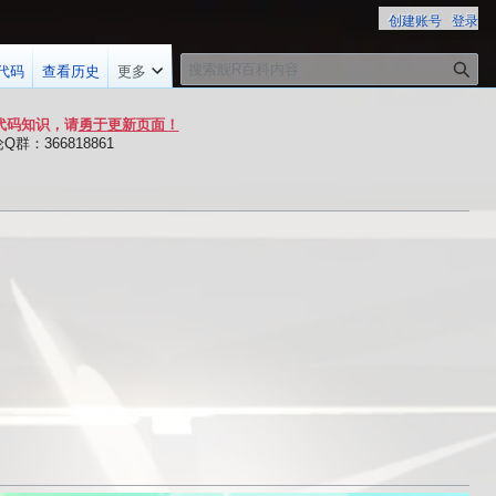
创建账号
登录
搜
代码
查看历史
更多
索
代码知识，请
勇于更新页面！
群：366818861