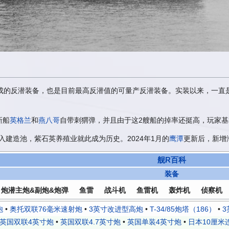
成的反潜装备，也是目前最高反潜值的可量产反潜装备。实装以来，一直是
新船
英格兰
和
燕八哥
自带刺猬弹，并且由于这2艘船的掉率还挺高，玩家
进入建造池，紫石英养殖业就此成为历史。2024年1月的
鹰潭
更新后，新增
舰R百科
装备
炮潜主炮&副炮&炮弹
鱼雷
战斗机
鱼雷机
轰炸机
侦察机
炮
•
奥托双联76毫米速射炮
•
3英寸改进型高炮
•
T-34/85炮塔（186）
•
3
英国双联4英寸炮
•
英国双联4.7英寸炮
•
英国单装4英寸炮
•
日本10厘米