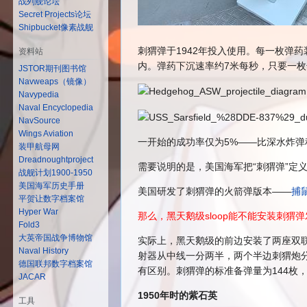
战列舰论坛
Secret Projects论坛
Shipbucket像素战舰
刺猬弹于1942年投入使用。每一枚弹药
资料站
内。弹药下沉速率约7米每秒，只要一
JSTOR期刊图书馆
Navweaps（镜像）
Navypedia
Naval Encyclopedia
NavSource
Wings Aviation
一开始的成功率仅为5%——比深水炸弹
装甲航母网
Dreadnoughtproject
需要说明的是，美国海军把“刺猬弹”定义为“
战舰计划1900-1950
美国海军历史手册
美国研发了刺猬弹的火箭弹版本——
捕
平贺让数字档案馆
Hyper War
那么，黑天鹅级sloop能不能安装刺猬
Fold3
大英帝国战争博物馆
实际上，黑天鹅级的前边安装了两座双联装
Naval History
射器从中线一分两半，两个半边刺猬炮
德国联邦数字档案馆
有区别。刺猬弹的标准备弹量为144枚，
JACAR
1950年时的紫石英
工具