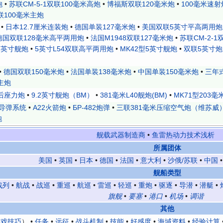
炮
•
苏联СМ-5-1双联100毫米高炮
•
博福斯双联120毫米炮
•
100毫米速射炮
联100毫米主炮
•
日本12.7厘米连装炮
•
德国单装127毫米炮
•
美国双联5英寸平高两用炮
德国双联128毫米高平两用炮
•
法国M1948双联127毫米炮
•
苏联СМ-2-1
5英寸舰炮
•
5英寸L54双联高平两用炮
•
MK42型5英寸舰炮
•
双联5英寸炮
•
德国双联150毫米炮
•
法国单装138毫米炮
•
中国单装150毫米炮
•
三年
主炮
后座力炮
•
9.2英寸舰炮（BM）
•
381毫米L40舰炮(BM)
•
MK71型203毫
导弹系统
•
A22火箭炮
•
БР-482炮弹
•
三联381毫米压缩空气炮（维苏威
炮
舰载武器制造商
•
鱼雷热动力技术浅析
所属团体
美国
•
英国
•
日本
•
德国
•
法国
•
意大利
•
沙俄/苏联
•
中国
舰船类型
战列
•
航战
•
战巡
•
重巡
•
航巡
•
雷巡
•
轻巡
•
重炮
•
驱逐
•
导潜
•
潜艇
•
旗舰
•
要塞
•
港口
•
机场
•
调谐
其他
游戏技巧
） •
任务
•
远征
•
战斗机制
•
技能
•
好感度
•
海域资料
•
经验计算