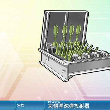
Hedgehog
刺猬弹深弹投射器
空
索敌