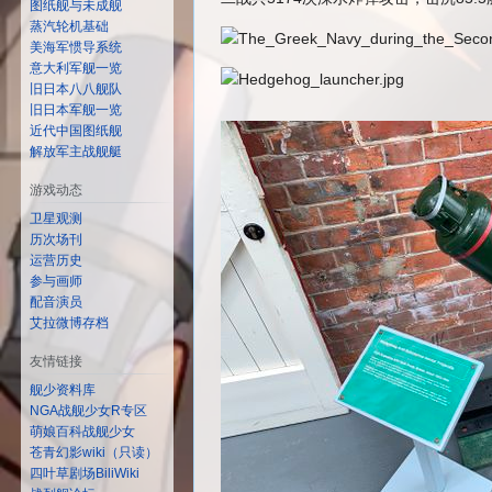
图纸舰与未成舰
蒸汽轮机基础
美海军惯导系统
意大利军舰一览
旧日本八八舰队
旧日本军舰一览
近代中国图纸舰
解放军主战舰艇
游戏动态
卫星观测
历次场刊
运营历史
参与画师
配音演员
艾拉微博存档
友情链接
舰少资料库
NGA战舰少女R专区
萌娘百科战舰少女
苍青幻影wiki（只读）
四叶草剧场BiliWiki