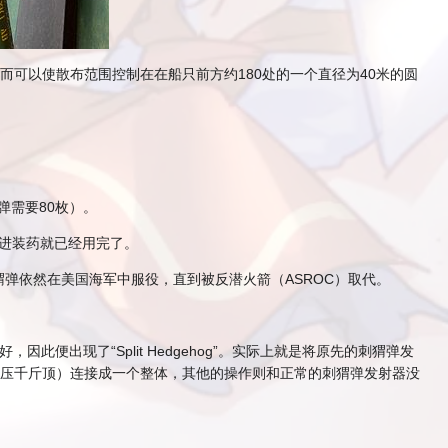
，从而可以使散布范围控制在在船只前方约180处的一个直径为40米的圆
弹需要80枚）。
前推进装药就已经用完了。
弹依然在美国海军中服役，直到被反潜火箭（ASROC）取代。
出现了“Split Hedgehog”。实际上就是将原先的刺猬弹发
油压千斤顶）连接成一个整体，其他的操作则和正常的刺猬弹发射器没