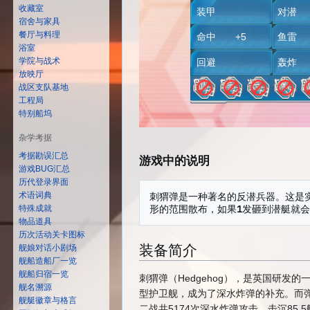
收藏室
装甲
对潜 
宿舍与家具
餐厅与料理
命中 +5
鱼
浴室
学院与战术
回避
轰
放映厅
战区支队基地
工程局
特别船坞
杂学考据
考据勘误汇总
游戏中的说明
游戏BUG汇总
历代登录界面
刺猬弹是一种著名的反潜兵器。这是
术语词典
特殊成就
物品道具
历次活动关卡图标
装备简介
舰娘对话小剧场
舰船造船厂一览
舰船归宿一览
刺猬弹（Hedgehog），是英国研发的
舰名溯源
型护卫舰，成为了深水炸弹的补充。而
舰艇徽章与格言
二战共5174次深水炸弹攻击，击沉85.5