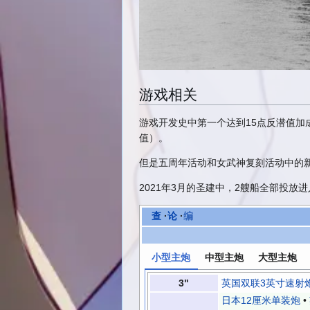
游戏相关
游戏开发史中第一个达到15点反潜值加
值）。
但是五周年活动和女武神复刻活动中的
2021年3月的圣建中，2艘船全部投放
查
·
论
·
编
小型主炮
中型主炮
大型主炮
3"
英国双联3英寸速射
日本12厘米单装炮
•