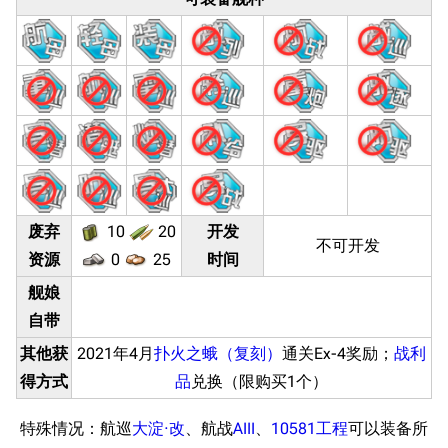
废弃
10
20
开发
不可开发
资源
0
25
时间
舰娘
自带
其他获
2021年4月
扑火之蛾（复刻）
通关Ex-4奖励；
战利
得方式
品
兑换（限购买1个）
特殊情况：航巡
大淀·改
、航战
AIII
、
10581工程
可以装备所