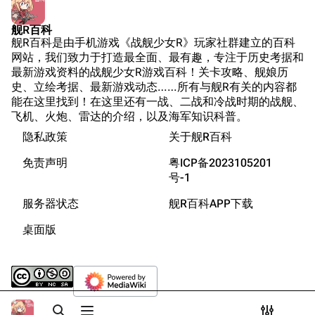
装甲航母网
坛
Dreadnoughtproject
Shipbucket像素战
舰R百科
清除缓存
舰R百科是由手机游戏《战舰少女R》玩家社群建立的百科
舰
战舰计划1900-
网站，我们致力于打造最全面、最有趣，专注于历史考据和
1950
最新游戏资料的战舰少女R游戏百科！关卡攻略、舰娘历
美国海军历史手册
链入页面
史、立绘考据、最新游戏动态……所有与舰R有关的内容都
能在这里找到！在这里还有一战、二战和冷战时期的战舰、
平贺让数字档案馆
相关更改
飞机、火炮、雷达的介绍，以及海军知识科普。
Hyper War
隐私政策
关于舰R百科
可打印版
Fold3
固定链接
免责声明
粤ICP备2023105201
游戏数据
大英帝国战争博物
号-1
页面信息
游戏中的说明
未登录
馆
服务器状态
舰R百科APP下载
未登录用户的IP地址会在进行任意编辑后公开展示。
装备简介
Naval History
Cargo数据
桌面版
德国联邦数字档案
参考资料
引用此页
创建账号
馆
目录
分享此页面
更多
查看
associate
JACAR
登录