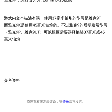
雅克9P：武器改为3门20mm B-20机炮
新文件
舰娘获得方式
经验计算
新页面
换装
远征
游戏内文本描述有误，使用37毫米轴炮的型号是雅克9T，
帮助
深海舰队
任务
而雅克9K是使用45毫米轴炮的。不过雅克9的后期发展型号
资助百科
装备图鉴
（雅克9P、雅克9UT）可以根据需要选择换装37毫米或45
好感度
毫米轴炮
编辑规范
装备属性一览
战利品与功勋
随便逛逛
技能
特殊页面
战斗机制
上传文件
港区系统
杂学考据
游戏动态
参考资料
头像
考据勘误汇总
卫星观测
勋章
游戏BUG汇总
历次场刊
您没有权限发表评论，请
登录
后再发言。
音乐
历代登录界面
运营历史