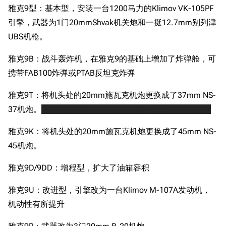
雅克9型：基本型，安装一台1200马力的Klimov VK-105PF
引擎，武器为1门20mmShvak机关炮和一挺12.7mm别列津
UBS机枪。
雅克9B：战斗轰炸机，在雅克9的基础上增加了炸弹舱，可
携带FAB100炸弹或PTAB反坦克炸弹
雅克9T：将机头处的20mm施瓦克机炮更换成了37mm NS-
37机炮。
该炮后坐力较大，实际使用时一般只能打短点射
11.9万
1696
6687
雅克9K：将机头处的20mm施瓦克机炮更换成了45mm NS-
舰R百科
45机炮。
导航
游戏系统
舰娘与装备
雅克9D/9DD：增程型，扩大了油箱容积
首页
新手入门
按编号
雅克9U：改进型，引擎改为一台Klimov M-107A发动机，
推荐角色与游戏技
最近更改
按类型
机动性有所提升
巧
留言讨论页
按国籍
海域资料