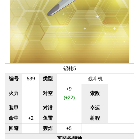
铝耗5
编号
539
类型
战斗机
+9
火力
对空
索敌
(+22)
装甲
对潜
幸运
命中
+2
鱼雷
射程
回避
轰炸
+5
可装备舰种