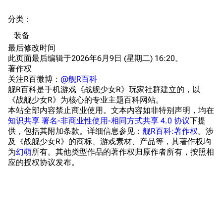
提督府
术语词典
参与画师
分类
：​
收藏室
特殊成就
配音演员
装备
宿舍与家具
物品道具
艾拉微博存档
最后修改时间
此页面最后编辑于2026年6月9日 (星期二) 16:20。
餐厅与料理
历次活动关卡图标
著作权
浴室
舰娘对话小剧场
关注R百微博：
@舰R百科
舰R百科是手机游戏《战舰少女R》玩家社群建立的，以
学院与战术
舰船造船厂一览
《战舰少女R》为核心的专业主题百科网站。
本站全部内容禁止商业使用。文本内容如非特别声明，均在
放映厅
舰船归宿一览
知识共享 署名-非商业性使用-相同方式共享 4.0 协议
下提
供，包括其附加条款。详细信息参见：
舰R百科:著作权
。涉
战区支队基地
舰名溯源
及《战舰少女R》的商标、游戏素材、产品等，其著作权均
工程局
舰艇徽章与格言
为
幻萌
所有。其他类型作品的著作权归原作者所有，按照相
应的授权协议发布。
特别船坞
图纸舰与未成舰
蒸汽轮机基础
美海军惯导系统
意大利军舰一览