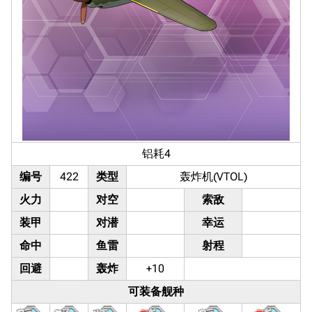
铝耗4
编号
422
类型
轰炸机(VTOL)
火力
对空
索敌
装甲
对潜
幸运
命中
鱼雷
射程
回避
轰炸
+10
可装备舰种