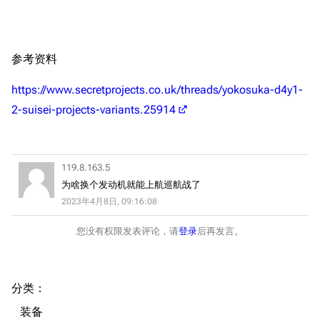
帮助
深海舰队
任务
资助百科
装备图鉴
好感度
参考资料
编辑规范
装备属性一览
战利品与功勋
https://www.secretprojects.co.uk/threads/yokosuka-d4y1-
随便逛逛
技能
2-suisei-projects-variants.25914
特殊页面
战斗机制
上传文件
119.8.163.5
港区系统
杂学考据
游戏动态
为啥换个发动机就能上航巡航战了
2023年4月8日, 09:16:08
头像
考据勘误汇总
卫星观测
您没有权限发表评论，请
登录
后再发言。
勋章
游戏BUG汇总
历次场刊
音乐
历代登录界面
运营历史
提督府
术语词典
参与画师
分类
：​
收藏室
特殊成就
配音演员
装备