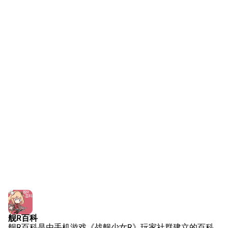
旧日本军舰一览
近代中国图纸舰
解放军主战舰艇
友情链接
资料站
舰少资料库
JSTOR期刊图书馆
NGA战舰少女R专
Navweaps（镜
区
像）
萌娘百科战舰少女
Navypedia
苍青幻影wiki（只
Naval
Encyclopedia
读）
NavSource
四叶草剧场BiliWiki
Wings Aviation
战列舰论坛
Secret Projects论
装甲航母网
坛
Dreadnoughtproject
Shipbucket像素战
舰R百科
清除缓存
舰R百科是由手机游戏《战舰少女R》玩家社群建立的百科