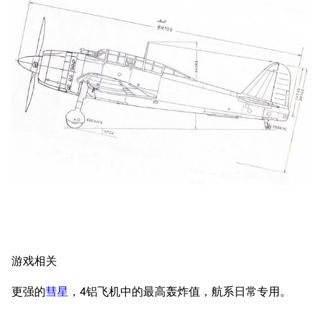
11.9万
1696
6690
舰R百科
导航
游戏系统
舰娘与装备
首页
新手入门
按编号
推荐角色与游戏技
最近更改
按类型
巧
游戏相关
留言讨论页
按国籍
海域资料
新文件
舰娘获得方式
经验计算
更强的
彗星
，4铝飞机中的最高轰炸值，航系日常专用。
新页面
换装
远征