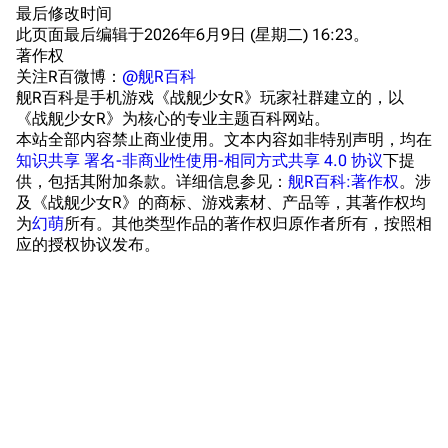
最后修改时间
宿舍与家具
物品道具
艾拉微博存档
此页面最后编辑于2026年6月9日 (星期二) 16:23。
著作权
餐厅与料理
历次活动关卡图标
关注R百微博：
@舰R百科
浴室
舰娘对话小剧场
舰R百科是手机游戏《战舰少女R》玩家社群建立的，以
《战舰少女R》为核心的专业主题百科网站。
学院与战术
舰船造船厂一览
本站全部内容禁止商业使用。文本内容如非特别声明，均在
知识共享 署名-非商业性使用-相同方式共享 4.0 协议
下提
放映厅
舰船归宿一览
供，包括其附加条款。详细信息参见：
舰R百科:著作权
。涉
及《战舰少女R》的商标、游戏素材、产品等，其著作权均
战区支队基地
舰名溯源
为
幻萌
所有。其他类型作品的著作权归原作者所有，按照相
工程局
舰艇徽章与格言
应的授权协议发布。
特别船坞
图纸舰与未成舰
蒸汽轮机基础
美海军惯导系统
意大利军舰一览
旧日本八八舰队