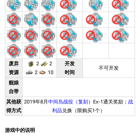
废弃
2
2
开发
不可开发
资源
2
10
时间
舰娘
自带
其他获
2019年8月
中间岛战役（复刻）
Ex-1通关奖励；
战
得方式
利品
兑换（限购买1个）
游戏中的说明