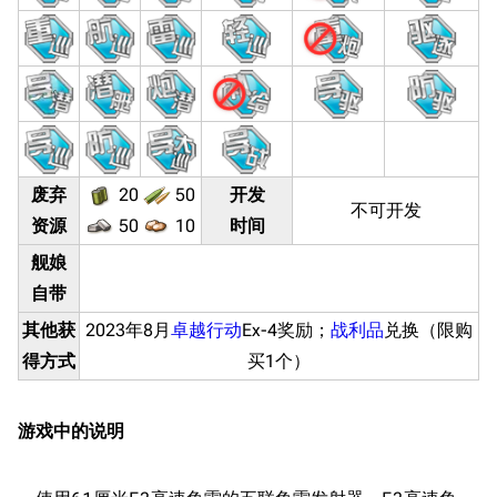
废弃
20
50
开发
不可开发
资源
50
10
时间
舰娘
11.9万
1696
6687
舰R百科
自带
其他获
2023年8月
卓越行动
Ex-4奖励；
战利品
兑换（限购
导航
游戏系统
舰娘与装备
得方式
买1个）
首页
新手入门
按编号
推荐角色与游戏技
最近更改
按类型
游戏中的说明
巧
留言讨论页
按国籍
海域资料