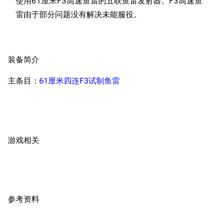
使用61厘米F3高速鱼雷的五联鱼雷发射器。F3高速鱼
新文件
舰娘获得方式
经验计算
新页面
换装
远征
帮助
深海舰队
任务
资助百科
装备图鉴
装备简介
好感度
编辑规范
装备属性一览
战利品与功勋
主条目：
61厘米四连F3试制鱼雷
随便逛逛
技能
特殊页面
战斗机制
上传文件
游戏相关
港区系统
杂学考据
游戏动态
头像
考据勘误汇总
卫星观测
勋章
游戏BUG汇总
历次场刊
参考资料
音乐
历代登录界面
运营历史