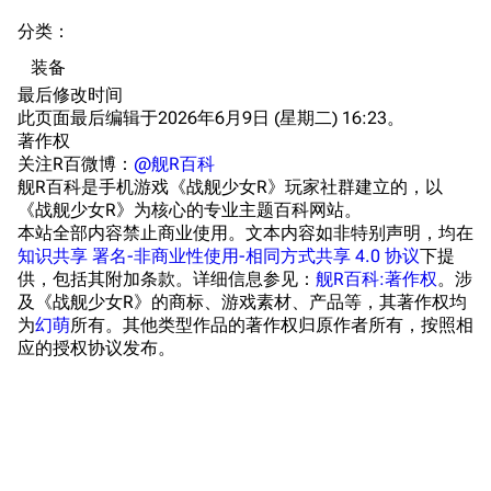
提督府
术语词典
参与画师
分类
：​
收藏室
特殊成就
配音演员
装备
宿舍与家具
物品道具
艾拉微博存档
最后修改时间
此页面最后编辑于2026年6月9日 (星期二) 16:23。
餐厅与料理
历次活动关卡图标
著作权
浴室
舰娘对话小剧场
关注R百微博：
@舰R百科
舰R百科是手机游戏《战舰少女R》玩家社群建立的，以
学院与战术
舰船造船厂一览
《战舰少女R》为核心的专业主题百科网站。
本站全部内容禁止商业使用。文本内容如非特别声明，均在
放映厅
舰船归宿一览
知识共享 署名-非商业性使用-相同方式共享 4.0 协议
下提
供，包括其附加条款。详细信息参见：
舰R百科:著作权
。涉
战区支队基地
舰名溯源
及《战舰少女R》的商标、游戏素材、产品等，其著作权均
工程局
舰艇徽章与格言
为
幻萌
所有。其他类型作品的著作权归原作者所有，按照相
应的授权协议发布。
特别船坞
图纸舰与未成舰
蒸汽轮机基础
美海军惯导系统
意大利军舰一览