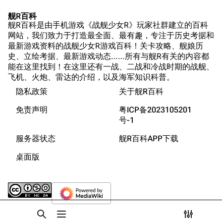
坛
Dreadnoughtproject
Shipbucket像素战
舰R百科
清除缓存
舰R百科是由手机游戏《战舰少女R》玩家社群建立的百科
舰
战舰计划1900-
网站，我们致力于打造最全面、最有趣，专注于历史考据和
1950
最新游戏资料的战舰少女R游戏百科！关卡攻略、舰娘历
美国海军历史手册
链入页面
史、立绘考据、最新游戏动态……所有与舰R有关的内容都
能在这里找到！在这里还有一战、二战和冷战时期的战舰、
平贺让数字档案馆
相关更改
飞机、火炮、雷达的介绍，以及海军知识科普。
Hyper War
隐私政策
关于舰R百科
可打印版
游戏数据
Fold3
固定链接
免责声明
粤ICP备2023105201
游戏中的说明
大英帝国战争博物
号-1
页面信息
装备简介
未登录
馆
服务器状态
舰R百科APP下载
未登录用户的IP地址会在进行任意编辑后公开展示。
游戏相关
Naval History
Cargo数据
桌面版
德国联邦数字档案
参考资料
引用此页
创建账号
馆
目录
分享此页面
更多
查看
associate
JACAR
登录
打开/关闭搜索
打开/关闭菜单
打开/关
打