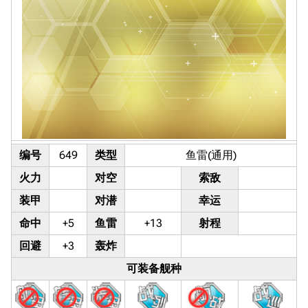
编号
649
类型
鱼雷(通用)
火力
对空
索敌
装甲
对潜
幸运
命中
+5
鱼雷
+13
射程
回避
+3
轰炸
可装备舰种