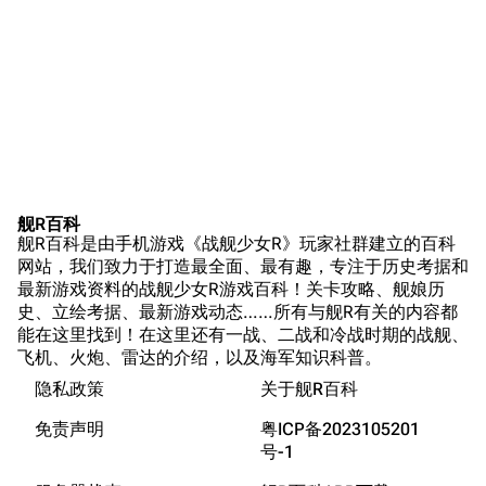
萌娘百科战舰少女
Navypedia
苍青幻影wiki（只
Naval
Encyclopedia
读）
NavSource
四叶草剧场BiliWiki
Wings Aviation
战列舰论坛
Secret Projects论
装甲航母网
坛
Dreadnoughtproject
Shipbucket像素战
舰R百科
清除缓存
舰R百科是由手机游戏《战舰少女R》玩家社群建立的百科
舰
战舰计划1900-
网站，我们致力于打造最全面、最有趣，专注于历史考据和
1950
最新游戏资料的战舰少女R游戏百科！关卡攻略、舰娘历
美国海军历史手册
链入页面
史、立绘考据、最新游戏动态……所有与舰R有关的内容都
能在这里找到！在这里还有一战、二战和冷战时期的战舰、
平贺让数字档案馆
相关更改
飞机、火炮、雷达的介绍，以及海军知识科普。
Hyper War
隐私政策
关于舰R百科
可打印版
游戏数据
Fold3
固定链接
免责声明
粤ICP备2023105201
游戏中的说明
大英帝国战争博物
号-1
页面信息
装备简介
未登录
馆