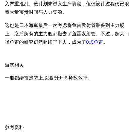
入严重混乱。该计划未进入生产阶段，但仅设计过程便已浪
导航
游戏系统
舰娘与装备
费大量宝贵时间与人力资源。
首页
新手入门
按编号
这也是日本海军最后一次考虑将鱼雷发射管装备到主力舰
推荐角色与游戏技
最近更改
按类型
上，之后所有的主力舰都撤去了鱼雷发射管。不过，超大口
巧
径鱼雷的研究仍然延续了下去，成为了
0式鱼雷
。
留言讨论页
按国籍
海域资料
新文件
舰娘获得方式
经验计算
游戏相关
新页面
换装
远征
帮助
深海舰队
任务
一般都给雷巡装上,以提升开幕毙敌效率。
资助百科
装备图鉴
好感度
编辑规范
装备属性一览
战利品与功勋
随便逛逛
技能
特殊页面
战斗机制
参考资料
上传文件