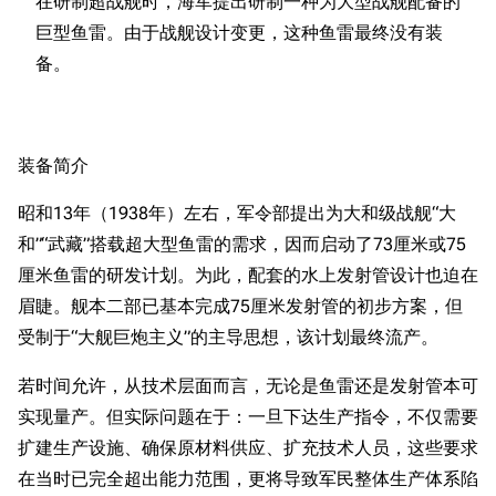
在研制超战舰时，海军提出研制一种为大型战舰配备的
巨型鱼雷。由于战舰设计变更，这种鱼雷最终没有装
装备简介
昭和13年（1938年）左右，军令部提出为大和级战舰“大
和”“武藏”搭载超大型鱼雷的需求，因而启动了73厘米或75
厘米鱼雷的研发计划。为此，配套的水上发射管设计也迫在
眉睫。舰本二部已基本完成75厘米发射管的初步方案，但
受制于“大舰巨炮主义”的主导思想，该计划最终流产。
若时间允许，从技术层面而言，无论是鱼雷还是发射管本可
实现量产。但实际问题在于：一旦下达生产指令，不仅需要
扩建生产设施、确保原材料供应、扩充技术人员，这些要求
11.9万
1696
6690
舰R百科
在当时已完全超出能力范围，更将导致军民整体生产体系陷