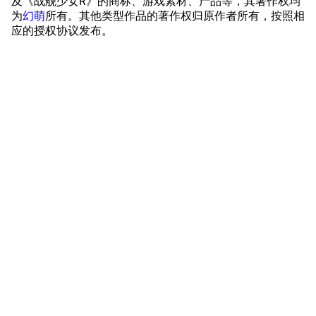
及《战舰少女R》的商标、游戏素材、产品等，其著作权均
工程局
舰艇徽章与格言
为
幻萌
所有。其他类型作品的著作权归原作者所有，按照相
应的授权协议发布。
特别船坞
图纸舰与未成舰
蒸汽轮机基础
美海军惯导系统
意大利军舰一览
旧日本八八舰队
旧日本军舰一览
近代中国图纸舰
解放军主战舰艇
友情链接
资料站
舰少资料库
JSTOR期刊图书馆
NGA战舰少女R专
Navweaps（镜
区
像）