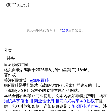
《海军水雷史》
港区系统
杂学考据
游戏动态
头像
考据勘误汇总
卫星观测
勋章
游戏BUG汇总
历次场刊
您没有权限发表评论，请
登录
后再发言。
音乐
历代登录界面
运营历史
提督府
术语词典
参与画师
分类
：​
收藏室
特殊成就
配音演员
装备
宿舍与家具
物品道具
艾拉微博存档
最后修改时间
此页面最后编辑于2026年6月9日 (星期二) 16:46。
餐厅与料理
历次活动关卡图标
著作权
浴室
舰娘对话小剧场
关注R百微博：
@舰R百科
舰R百科是手机游戏《战舰少女R》玩家社群建立的，以
学院与战术
舰船造船厂一览
《战舰少女R》为核心的专业主题百科网站。
本站全部内容禁止商业使用。文本内容如非特别声明，均在
放映厅
舰船归宿一览
知识共享 署名-非商业性使用-相同方式共享 4.0 协议
下提
供，包括其附加条款。详细信息参见：
舰R百科:著作权
。涉
战区支队基地
舰名溯源