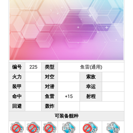
编号
225
类型
鱼雷(通用)
火力
对空
索敌
装甲
对潜
幸运
命中
鱼雷
+15
射程
回避
轰炸
可装备舰种