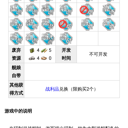
废弃
4
5
开发
不可开发
资源
4
0
时间
舰娘
自带
其他获
战利品
兑换（限购买2个）
得方式
游戏中的说明