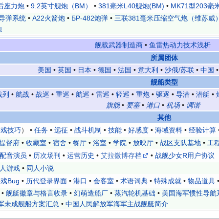
后座力炮
•
9.2英寸舰炮（BM）
•
381毫米L40舰炮(BM)
•
MK71型203毫
导弹系统
•
A22火箭炮
•
БР-482炮弹
•
三联381毫米压缩空气炮（维苏威
炮
舰载武器制造商
•
鱼雷热动力技术浅析
所属团体
美国
•
英国
•
日本
•
德国
•
法国
•
意大利
•
沙俄/苏联
•
中国
舰船类型
战列
•
航战
•
战巡
•
重巡
•
航巡
•
雷巡
•
轻巡
•
重炮
•
驱逐
•
导潜
•
潜艇
•
旗舰
•
要塞
•
港口
•
机场
•
调谐
其他
游戏技巧
） •
任务
•
远征
•
战斗机制
•
技能
•
好感度
•
海域资料
•
经验计算
提督府
•
收藏室
•
宿舍
•
餐厅
•
浴室
•
学院
•
放映厅
•
战区支队基地
•
工
配音演员
•
历次场刊
•
运营历史
•
艾拉微博存档
•
战舰少女R用户协议
人游戏
•
同人小说
戏Bug
•
历代登录界面
•
港口
•
会客室
•
术语词典
•
特殊成就
•
物品道具
•
舰艇徽章与格言收录
•
幻萌造船厂
•
蒸汽轮机基础
•
美国海军惯性导航
军未成舰船方案汇总
•
中国人民解放军海军主战舰艇简介