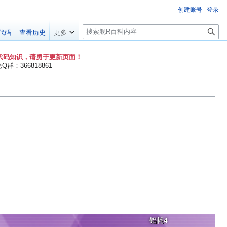
创建账号
登录
搜
代码
查看历史
更多
索
代码知识，请
勇于更新页面！
群：366818861
铝耗4