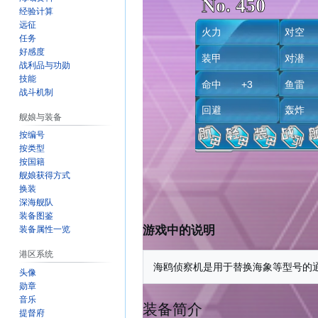
No. 450
经验计算
远征
火力
对
任务
好感度
装甲
对潜 
战利品与功勋
技能
命中 +3
鱼
战斗机制
回避
轰
舰娘与装备
按编号
按类型
按国籍
舰娘获得方式
换装
深海舰队
装备图鉴
游戏中的说明
装备属性一览
港区系统
头像
勋章
音乐
装备简介
提督府