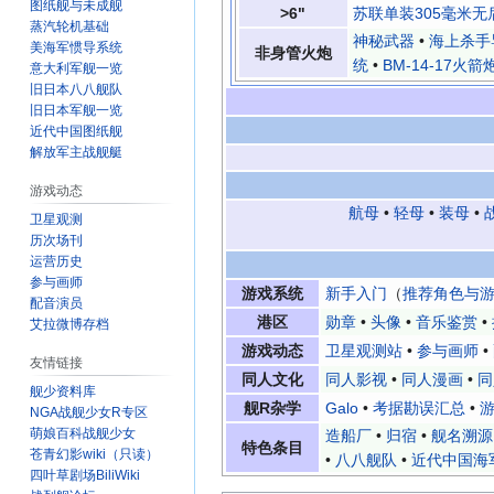
图纸舰与未成舰
>6"
苏联单装305毫米无
蒸汽轮机基础
神秘武器
•
海上杀手
美海军惯导系统
非身管火炮
统
•
BM-14-17火箭
意大利军舰一览
旧日本八八舰队
旧日本军舰一览
近代中国图纸舰
解放军主战舰艇
游戏动态
航母
•
轻母
•
装母
•
卫星观测
历次场刊
运营历史
参与画师
游戏系统
新手入门
（
推荐角色与
配音演员
港区
勋章
•
头像
•
音乐鉴赏
•
艾拉微博存档
游戏动态
卫星观测站
•
参与画师
•
友情链接
同人文化
同人影视
•
同人漫画
•
同
舰少资料库
舰R杂学
Galo
•
考据勘误汇总
•
游
NGA战舰少女R专区
萌娘百科战舰少女
造船厂
•
归宿
•
舰名溯源
特色条目
苍青幻影wiki（只读）
•
八八舰队
•
近代中国海
四叶草剧场BiliWiki