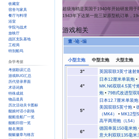
收藏室
超级海鸥是英国于1940年开始研发用
宿舍与家具
1943年下达第一批三架原型机订单，1
餐厅与料理
浴室
学院与战术
游戏相关
放映厅
战区支队基地
查
·
论
·
编
工程局
特别船坞
小型主炮
中型主炮
大型主炮
杂学考据
考据勘误汇总
3"
英国双联3英寸速射
游戏BUG汇总
日本12厘米单装炮
•
历代登录界面
4"
MK.N6双联4.5英寸
术语词典
炮
•
79B式改进型双
特殊成就
物品道具
日本12.7厘米单装炮
历次活动关卡图标
美国双联5英寸炮
•
5"
舰娘对话小剧场
（MK4）
•
MK12型
舰船造船厂一览
高平两用炮（L54）
舰船归宿一览
德国单装150毫米炮
舰名溯源
6"
舰艇徽章与格言
意大利双联135毫米