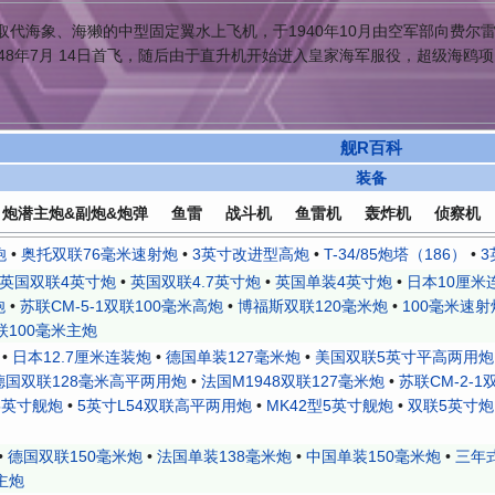
于取代海象、海獭的中型固定翼水上飞机，于1940年10月由空军部向费
948年7月 14日首飞，随后由于直升机开始进入皇家海军服役，超级海鸥项目
舰R百科
装备
炮潜主炮&副炮&炮弹
鱼雷
战斗机
鱼雷机
轰炸机
侦察机
炮
•
奥托双联76毫米速射炮
•
3英寸改进型高炮
•
T-34/85炮塔（186）
•
3
英国双联4英寸炮
•
英国双联4.7英寸炮
•
英国单装4英寸炮
•
日本10厘米
炮
•
苏联СМ-5-1双联100毫米高炮
•
博福斯双联120毫米炮
•
100毫米速射炮
联100毫米主炮
•
日本12.7厘米连装炮
•
德国单装127毫米炮
•
美国双联5英寸平高两用炮
德国双联128毫米高平两用炮
•
法国M1948双联127毫米炮
•
苏联СМ-2-1
5英寸舰炮
•
5英寸L54双联高平两用炮
•
MK42型5英寸舰炮
•
双联5英寸炮
•
德国双联150毫米炮
•
法国单装138毫米炮
•
中国单装150毫米炮
•
三年
主炮