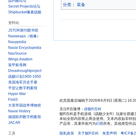
战列舰论坛
分类
：​
装备
Secret Projects论坛
Shipbucket像素战舰
资料站
JSTOR期刊图书馆
Navweaps（镜像）
Navypedia
Naval Encyclopedia
NavSource
Wings Aviation
装甲航母网
Dreadnoughtproject
战舰计划1900-1950
美国海军历史手册
平贺让数字档案馆
Hyper War
Fold3
此页面最后编辑于2026年6月9日 (星期二) 16:2
大英帝国战争博物馆
关注R百微博：
@舰R百科
Naval History
舰R百科是手机游戏《战舰少女R》玩家社群建
德国联邦数字档案馆
本站全部内容禁止商业使用。文本内容如非特别
JACAR
产品等，其著作权均为
幻萌
所有。其他类型作品
隐私政策
关于舰R百科
免责声明
粤ICP备2
工具