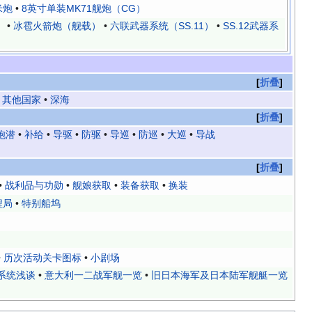
米炮
•
8英寸单装MK71舰炮（CG）
）
•
冰雹火箭炮（舰载）
•
六联武器系统（SS.11）
•
SS.12武器系
折叠
•
其他国家
•
深海
折叠
炮潜
•
补给
•
导驱
•
防驱
•
导巡
•
防巡
•
大巡
•
导战
折叠
•
战利品与功勋
•
舰娘获取
•
装备获取
•
换装
程局
•
特别船坞
•
历次活动关卡图标
•
小剧场
系统浅谈
•
意大利一二战军舰一览
•
旧日本海军及日本陆军舰艇一览