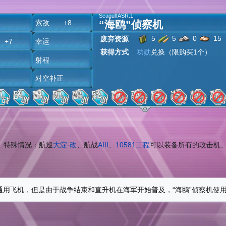
Seagull ASR.1
“海鸥”侦察机
空
索敌 +8
5
5
0
15
废弃资源
+7
幸运
获得方式
功勋
兑换（限购买1个）
雷
射程
炸
对空补正
特殊情况：航巡
大淀·改
、航战
AIII
、
10581工程
可以装备所有的攻击机