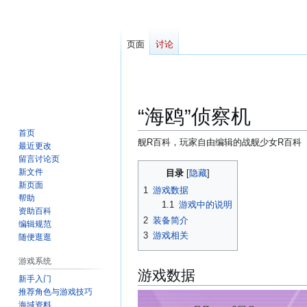
页面
讨论
“海鸥”侦察机
首页
舰R百科，玩家自由编辑的战舰少女R百科
最近更改
留言讨论页
跳
跳
新文件
目录
转
转
新页面
1
游戏数据
到
到
帮助
1.1
游戏中的说明
资助百科
导
搜
2
装备简介
编辑规范
航
索
3
游戏相关
随便逛逛
游戏系统
游戏数据
新手入门
推荐角色与游戏技巧
海域资料