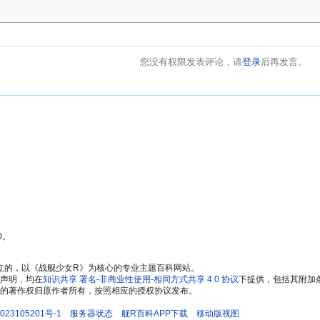
您没有权限发表评论，请
登录
后再发言。
0。
立的，以《战舰少女R》为核心的专业主题百科网站。
声明，均在
知识共享 署名-非商业性使用-相同方式共享 4.0 协议
下提供，包括其附加
的著作权归原作者所有，按照相应的授权协议发布。
023105201号-1
服务器状态
舰R百科APP下载
移动版视图