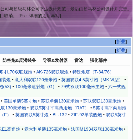
尔雷公司与超级马林公司下达设计规范，最后由超马林公司设计并完善。
取消。 [Ps：详细的之后再写]
折叠
折叠
防空炮&反潜装备
导弹&发射器
雷达
强化部件
英寸L70双联舰炮
•
AK-726双联舰炮
•
特殊炮塔（T-34/76）
连装炮
•
意大利双联120毫米炮
•
英国双联4.5英寸炮（MK.VI型）
•
(53)
•
100毫米速射炮（G）
•
79式双联100毫米主炮
•
六一式舰
•
美国单装5英寸炮
•
苏联单装130毫米炮
•
苏联双联130毫米炮
•
双联130毫米炮
•
双联5英寸平高两用炮（RAT）
•
5英寸高平两用炮
（F）
•
英国双联5英寸炮
•
BL-132
•
ZIF-92单装舰炮
•
双联5英寸
式E1高角炮
•
意大利单装135毫米炮
•
法国M1934双联138毫米炮
•