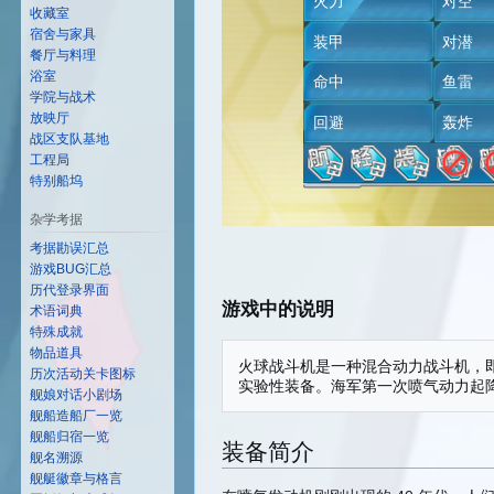
火力
对空 
收藏室
宿舍与家具
装甲
对
餐厅与料理
浴室
命中
鱼
学院与战术
放映厅
回避
轰炸 
战区支队基地
工程局
特别船坞
杂学考据
考据勘误汇总
游戏BUG汇总
历代登录界面
游戏中的说明
术语词典
特殊成就
物品道具
火球战斗机是一种混合动力战斗机，
历次活动关卡图标
舰娘对话小剧场
舰船造船厂一览
舰船归宿一览
装备简介
舰名溯源
舰艇徽章与格言