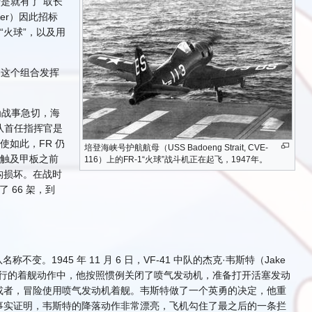
是就有了“取长
er）因此招标
“火球”，以及用
1。这个组合发挥
为战事急切，海
，中队首任指挥官是
即使如此，FR 仍
培登海峡号护航航母（USS Badoeng Strait, CVE-
轮触及甲板之前
116）上的FR-1“火球”战斗机正在起飞，1947年。
构损坏。在战时
 66 架，到
变。1945 年 11 月 6 日，VF-41 中队的杰克·韦斯特（Jake
上训练。在一次例行的着舰动作中，他按照惯例关闭了喷气发动机，准备打开活塞发动
或者，冒险使用喷气发动机着舰。韦斯特做了一个英勇的决定，他重
事实证明，韦斯特的降落动作非常漂亮，飞机勾住了最之后的一条拦