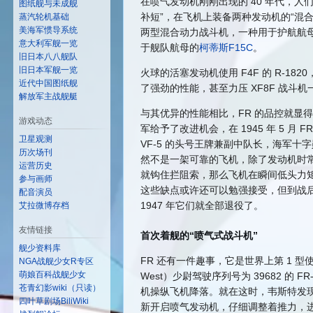
在喷气发动机刚刚出现的 40 年代，
图纸舰与未成舰
补短”，在飞机上装备两种发动机的“混合
蒸汽轮机基础
美海军惯导系统
两型混合动力战斗机，一种用于护航航母
意大利军舰一览
于舰队航母的
柯蒂斯F15C
。
旧日本八八舰队
旧日本军舰一览
火球的活塞发动机使用 F4F 的 R-1
近代中国图纸舰
了强劲的性能，甚至力压 XF8F 战斗机
解放军主战舰艇
与其优异的性能相比，FR 的品控就显
游戏动态
军给予了改进机会，在 1945 年 5 月 
卫星观测
VF-5 的头号王牌兼副中队长，海军十字勋
历次场刊
然不是一架可靠的飞机，除了发动机时常
运营历史
就钩住拦阻索，那么飞机在瞬间低头力
参与画师
这些缺点或许还可以勉强接受，但到战后，
配音演员
1947 年它们就全部退役了。
艾拉微博存档
友情链接
首次着舰的“喷气式战斗机”
舰少资料库
FR 还有一件趣事，它是世界上第 1 型使用
NGA战舰少女R专区
萌娘百科战舰少女
West）少尉驾驶序列号为 39682 的
苍青幻影wiki（只读）
机操纵飞机降落。就在这时，韦斯特发
四叶草剧场BiliWiki
新开启喷气发动机，仔细调整着推力，