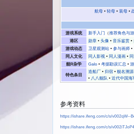
航母
•
轻母
•
装母
•
游戏系统
新手入门
（
推荐角色与
港区
勋章
•
头像
•
音乐鉴赏
•
游戏动态
卫星观测站
•
参与画师
•
同人文化
同人影视
•
同人漫画
•
同
舰R杂学
Galo
•
考据勘误汇总
•
游
造船厂
•
归宿
•
舰名溯源
特色条目
•
八八舰队
•
近代中国海
参考资料
https://ishare.ifeng.com/c/s/v002q
https://ishare.ifeng.com/c/s/v002i