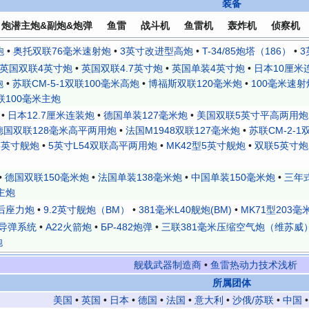
装备
炮潜主炮&副炮&炮弹
鱼雷
战斗机
鱼雷机
轰炸机
侦察机
炮
•
奥托双联76毫米速射炮
•
3英寸改进型高炮
•
T-34/85炮塔（186）
•
3
英国双联4英寸炮
•
英国双联4.7英寸炮
•
英国单装4英寸炮
•
日本10厘米
炮
•
苏联СМ-5-1双联100毫米高炮
•
博福斯双联120毫米炮
•
100毫米速射炮
联100毫米主炮
•
日本12.7厘米连装炮
•
德国单装127毫米炮
•
美国双联5英寸平高两用炮
德国双联128毫米高平两用炮
•
法国M1948双联127毫米炮
•
苏联СМ-2-1
5英寸舰炮
•
5英寸L54双联高平两用炮
•
MK42型5英寸舰炮
•
双联5英寸炮
•
德国双联150毫米炮
•
法国单装138毫米炮
•
中国单装150毫米炮
•
三年
主炮
后座力炮
•
9.2英寸舰炮（BM）
•
381毫米L40舰炮(BM)
•
MK71型203毫
导弹系统
•
A22火箭炮
•
БР-482炮弹
•
三联381毫米压缩空气炮（维苏威
炮
舰载武器制造商
•
鱼雷热动力技术浅析
所属团体
美国
•
英国
•
日本
•
德国
•
法国
•
意大利
•
沙俄/苏联
•
中国