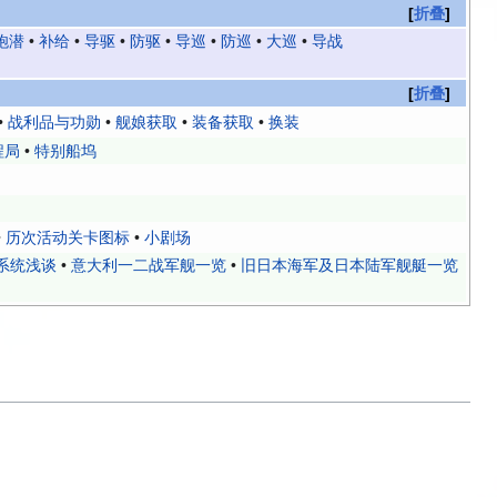
折叠
炮潜
•
补给
•
导驱
•
防驱
•
导巡
•
防巡
•
大巡
•
导战
折叠
•
战利品与功勋
•
舰娘获取
•
装备获取
•
换装
程局
•
特别船坞
•
历次活动关卡图标
•
小剧场
系统浅谈
•
意大利一二战军舰一览
•
旧日本海军及日本陆军舰艇一览