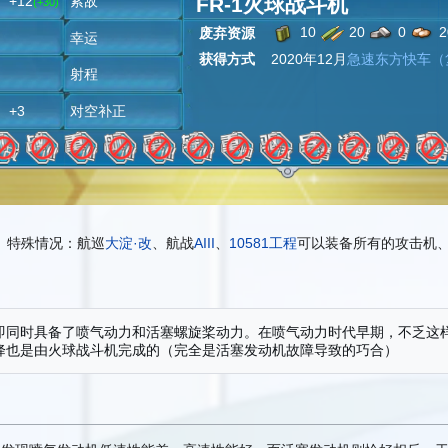
FR-1火球战斗机
+12
索敌
(+30)
10
20
0
2
废弃资源
潜
幸运
获得方式
2020年12月
急速东方快车（
雷
射程
+3
对空补正
特殊情况：航巡
大淀·改
、航战
AIII
、
10581工程
可以装备所有的攻击机
即同时具备了喷气动力和活塞螺旋桨动力。在喷气动力时代早期，不乏这