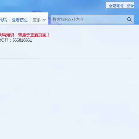
创建账号
登录
搜
代码
查看历史
更多
索
代码知识，请
勇于更新页面！
群：366818861