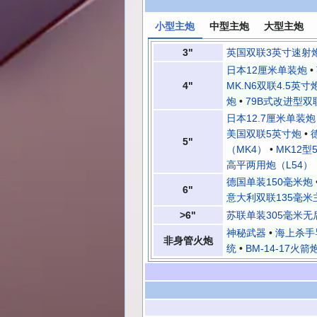
小型主炮
中型主炮
大型主炮
3"
英国双联3英寸速射
日本12厘米单装炮
•
4"
MK.N6双联4.5英寸
炮
•
79B式改进型双
日本12.7厘米单装炮
美国双联5英寸炮
•
5"
（MK4）
•
MK12型
高平两用炮（L54）
德国单装150毫米炮
6"
意大利双联135毫米
>6"
苏联单装305毫米无
神秘武器
•
海上杀手
非身管火炮
统
•
BM-14-17火箭