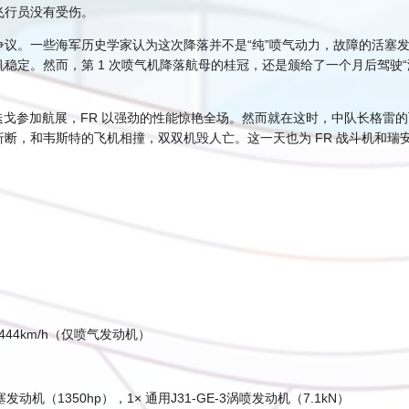
飞行员没有受伤。
。一些海军历史学家认为这次降落并不是“纯”喷气动力，故障的活塞发动机
定。然而，第 1 次喷气机降落航母的桂冠，还是颁给了一个月后驾驶“海吸
邀前往圣迭戈参加航展，FR 以强劲的性能惊艳全场。然而就在这时，中队长格雷的飞机
断，和韦斯特的飞机相撞，双双机毁人亡。这一天也为 FR 战斗机和
444km/h（仅喷气发动机）
塞发动机（1350hp），1× 通用J31-GE-3涡喷发动机（7.1kN）