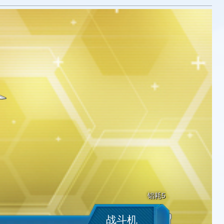
铝耗5
战斗机