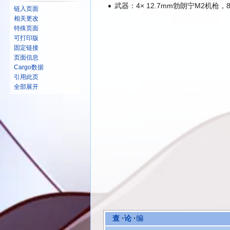
武器：4× 12.7mm勃朗宁M2机枪，8×
链入页面
相关更改
特殊页面
可打印版
固定链接
页面信息
Cargo数据
引用此页
全部展开
查
·
论
·
编