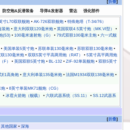
折叠
防空炮&反潜装备
导弹&发射器
雷达
强化部件
英寸L70双联舰炮
•
AK-726双联舰炮
•
特殊炮塔（T-34/76）
连装炮
•
意大利双联120毫米炮
•
英国双联4.5英寸炮（MK.VI型）
•
(53)
•
100毫米速射炮（G）
•
79式双联100毫米主炮
•
六一式舰
•
美国单装5英寸炮
•
苏联单装130毫米炮
•
苏联双联130毫米炮
•
双联130毫米炮
•
双联5英寸平高两用炮（RAT）
•
5英寸高平两用炮
（F）
•
英国双联5英寸炮
•
BL-132
•
ZIF-92单装舰炮
•
双联5英寸
式E1高角炮
•
意大利单装135毫米炮
•
法国M1934双联138毫米炮
•
米炮
•
8英寸单装MK71舰炮（CG）
）
•
冰雹火箭炮（舰载）
•
六联武器系统（SS.11）
•
SS.12武器系
折叠
•
其他国家
•
深海