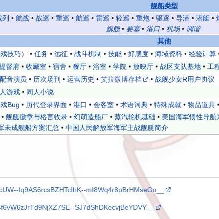
舰船类型
战列
•
航战
•
战巡
•
重巡
•
航巡
•
雷巡
•
轻巡
•
重炮
•
驱逐
•
导潜
•
潜艇
•
旗舰
•
要塞
•
港口
•
机场
•
调谐
其他
游戏技巧
） •
任务
•
远征
•
战斗机制
•
技能
•
好感度
•
海域资料
•
经验计算
提督府
•
收藏室
•
宿舍
•
餐厅
•
浴室
•
学院
•
放映厅
•
战区支队基地
•
工
配音演员
•
历次场刊
•
运营历史
•
艾拉微博存档
•
战舰少女R用户协议
人游戏
•
同人小说
戏Bug
•
历代登录界面
•
港口
•
会客室
•
术语词典
•
特殊成就
•
物品道具
•
舰艇徽章与格言收录
•
幻萌造船厂
•
蒸汽轮机基础
•
美国海军惯性导航
军未成舰船方案汇总
•
中国人民解放军海军主战舰艇简介
W--BcUW--Iq9AS6rcsBZHTcIhK--mI8Wq4r8pBrHMseGo__
TJoP4f6vW6zJrTd9NjXZ7SE--SJ7dShDKecvjBeYDVY__