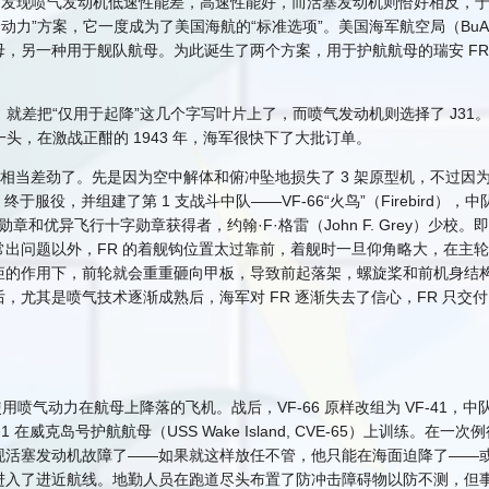
人们发现喷气发动机低速性能差，高速性能好，而活塞发动机则恰好相反，于
动力”方案，它一度成为了美国海航的“标准选项”。美国海军航空局（BuA
，另一种用于舰队航母。为此诞生了两个方案，用于护航航母的瑞安 FR
820，就差把“仅用于起降”这几个字写叶片上了，而喷气发动机则选择了 J3
一头，在激战正酣的 1943 年，海军很快下了大批订单。
得相当差劲了。先是因为空中解体和俯冲坠地损失了 3 架原型机，不过因
FR 终于服役，并组建了第 1 支战斗中队——VF-66“火鸟”（Firebird）
章和优异飞行十字勋章获得者，约翰·F·格雷（John F. Grey）少校。
出问题以外，FR 的着舰钩位置太过靠前，着舰时一旦仰角略大，在主
矩的作用下，前轮就会重重砸向甲板，导致前起落架，螺旋桨和前机身结
尤其是喷气技术逐渐成熟后，海军对 FR 逐渐失去了信心，FR 只交付了
喷气动力在航母上降落的飞机。战后，VF-66 原样改组为 VF-41，中队名称不
 FR-1 在威克岛号护航航母（USS Wake Island, CVE-65）
现活塞发动机故障了——如果就这样放任不管，他只能在海面迫降了——
进入了进近航线。地勤人员在跑道尽头布置了防冲击障碍物以防不测，但