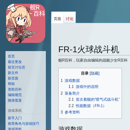
页面
讨论
FR-1火球战斗机
首页
舰R百科，玩家自由编辑的战舰少女R百科
最近更改
留言讨论页
跳
跳
新文件
目录
转
转
新页面
1
游戏数据
到
到
帮助
1.1
游戏中的说明
资助百科
导
搜
2
装备简介
编辑规范
航
索
2.1
首次着舰的“喷气式战斗机”
随便逛逛
2.2
性能数据（FR-1）
游戏系统
3
参考资料
新手入门
推荐角色与游戏技巧
游戏数据
海域资料