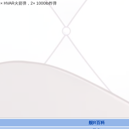
 HVAR火箭弹，2× 1000lb炸弹
舰R百科