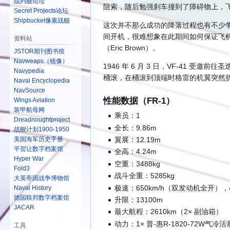
战列舰论坛
阻索，随后勉强刹车撞到了障碍物上，
Secret Projects论坛
Shipbucket像素战舰
这次并不那么成功的降落过程也有不少争议
间开机，很难想象在此期间如何保证飞机稳
资料站
（Eric Brown）。
JSTOR期刊图书馆
Navweaps（镜像）
1946 年 6 月 3 日，VF-41 受
Navypedia
桶滚，在桶滚到顶端时格雷的机翼突然折
Naval Encyclopedia
NavSource
性能数据（FR-1）
Wings Aviation
装甲航母网
乘员：1
Dreadnoughtproject
全长：9.86m
战舰计划1900-1950
翼展：12.19m
美国海军历史手册
平贺让数字档案馆
全高：4.24m
Hyper War
空重：3488kg
Fold3
战斗全重：5285kg
大英帝国战争博物馆
极速：650km/h（双发动机全开），
Naval History
德国联邦数字档案馆
升限：13100m
JACAR
最大航程：2610km（2× 副油箱）
动力：1× 普-惠R-1820-72W气冷活
工具