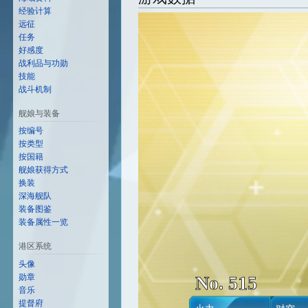
经验计算
远征
任务
好感度
战利品与功勋
技能
战斗机制
舰娘与装备
按编号
按类型
按国籍
舰娘获得方式
换装
深海舰队
装备图鉴
装备属性一览
港区系统
头像
No. 515
勋章
音乐
提督府