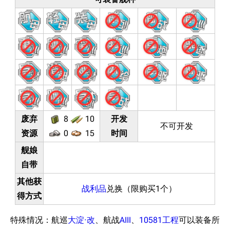
废弃
8
10
开发
不可开发
资源
0
15
时间
11.9万
1696
6687
舰娘
舰R百科
自带
导航
游戏系统
舰娘与装备
其他获
战利品
兑换（限购买1个）
得方式
首页
新手入门
按编号
推荐角色与游戏技
最近更改
按类型
特殊情况：航巡
大淀·改
、航战
AIII
、
10581工程
可以装备所
巧