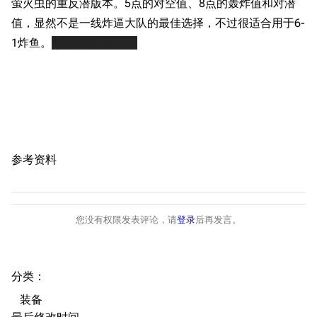
萤火虫的重反潜版本。5点的对空值、8点的轰炸值和对潜
音乐
历代登录界面
运营历史
值，显然不是一线炸逼大队的最佳选择，不过很适合用于6-
提督府
术语词典
参与画师
1炸鱼。
然而铝耗为6点。
收藏室
特殊成就
配音演员
宿舍与家具
物品道具
艾拉微博存档
餐厅与料理
历次活动关卡图标
浴室
舰娘对话小剧场
参考资料
学院与战术
舰船造船厂一览
放映厅
舰船归宿一览
战区支队基地
舰名溯源
您没有权限发表评论，请
登录
后再发言。
工程局
舰艇徽章与格言
特别船坞
图纸舰与未成舰
分类
：​
蒸汽轮机基础
装备
美海军惯导系统