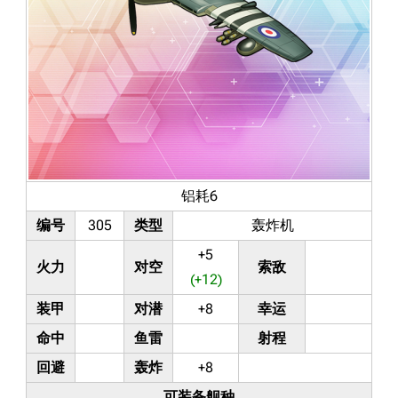
铝耗6
编号
305
类型
轰炸机
+5
火力
对空
索敌
(+12)
装甲
对潜
+8
幸运
命中
鱼雷
射程
回避
轰炸
+8
可装备舰种