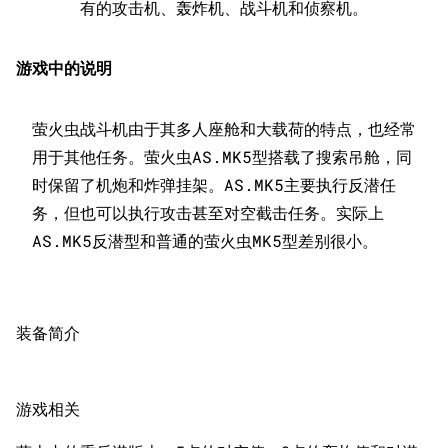
有的攻击机、轰炸机、战斗机和侦察机。
留言讨论页
按国籍
海域资料
新文件
舰娘获得方式
经验计算
游戏中的说明
新页面
换装
远征
帮助
深海舰队
任务
萤火虫战斗机由于其多人座舱和大载荷的特点，也经常
用于其他任务。萤火虫AS.MK5型搭载了搜索吊舱，同
资助百科
装备图鉴
好感度
时保留了机炮和炸弹挂架。AS.MK5主要执行反潜任
编辑规范
装备属性一览
战利品与功勋
务，但也可以执行攻击甚至对空截击任务。实际上
随便逛逛
技能
特殊页面
战斗机制
上传文件
装备简介
港区系统
杂学考据
游戏动态
头像
考据勘误汇总
卫星观测
游戏相关
勋章
游戏BUG汇总
历次场刊