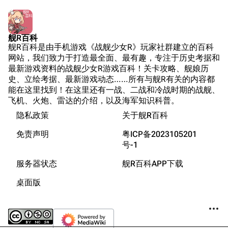
Wings Aviation
战列舰论坛
Secret Projects论
装甲航母网
坛
Dreadnoughtproject
Shipbucket像素战
舰R百科
清除缓存
舰R百科是由手机游戏《战舰少女R》玩家社群建立的百科
舰
战舰计划1900-
网站，我们致力于打造最全面、最有趣，专注于历史考据和
1950
最新游戏资料的战舰少女R游戏百科！关卡攻略、舰娘历
美国海军历史手册
链入页面
史、立绘考据、最新游戏动态……所有与舰R有关的内容都
能在这里找到！在这里还有一战、二战和冷战时期的战舰、
平贺让数字档案馆
相关更改
飞机、火炮、雷达的介绍，以及海军知识科普。
Hyper War
隐私政策
关于舰R百科
可打印版
游戏数据
Fold3
固定链接
免责声明
粤ICP备2023105201
游戏中的说明
大英帝国战争博物
号-1
页面信息
装备简介
未登录
馆
服务器状态
舰R百科APP下载
未登录用户的IP地址会在进行任意编辑后公开展示。
游戏相关
Naval History
Cargo数据
桌面版
德国联邦数字档案
参考资料
引用此页
创建账号
馆
目录
分享此页面
更多
查看
associate
JACAR
登录