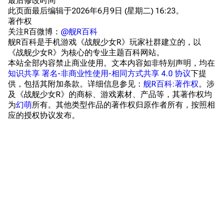
最后修改时间
此页面最后编辑于2026年6月9日 (星期二) 16:23。
意大利军舰一览
著作权
关注R百微博：
@舰R百科
旧日本八八舰队
舰R百科是手机游戏《战舰少女R》玩家社群建立的，以
旧日本军舰一览
《战舰少女R》为核心的专业主题百科网站。
本站全部内容禁止商业使用。文本内容如非特别声明，均在
近代中国图纸舰
知识共享 署名-非商业性使用-相同方式共享 4.0 协议
下提
供，包括其附加条款。详细信息参见：
舰R百科:著作权
。涉
解放军主战舰艇
及《战舰少女R》的商标、游戏素材、产品等，其著作权均
为
幻萌
所有。其他类型作品的著作权归原作者所有，按照相
友情链接
资料站
应的授权协议发布。
舰少资料库
JSTOR期刊图书馆
NGA战舰少女R专
Navweaps（镜
区
像）
萌娘百科战舰少女
Navypedia
苍青幻影wiki（只
Naval
Encyclopedia
读）
NavSource
四叶草剧场BiliWiki