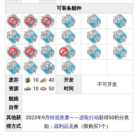
可装备舰种
废弃
10
40
开发
不可开发
资源
10
50
时间
舰娘
自带
其他获
2023年9月
特混突袭——进取行动
获得50积分奖
得方式
励；
战利品
兑换（限购买1个）