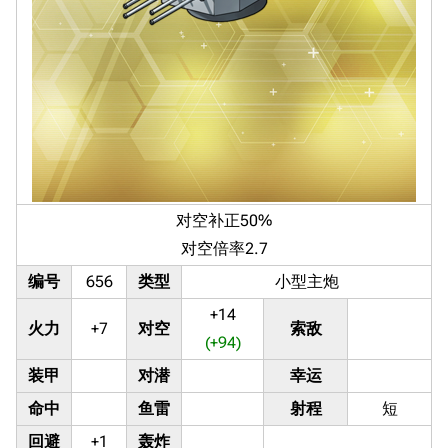
对空补正50%
对空倍率2.7
编号
656
类型
小型主炮
+14
火力
+7
对空
索敌
(+94)
装甲
对潜
幸运
命中
鱼雷
射程
短
回避
+1
轰炸