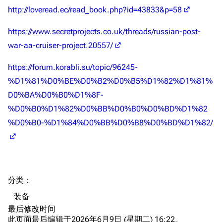
资助百科
装备图鉴
好感度
http://loveread.ec/read_book.php?id=43833&p=58
编辑规范
装备属性一览
战利品与功勋
https://www.secretprojects.co.uk/threads/russian-post-
随便逛逛
技能
war-aa-cruiser-project.20557/
特殊页面
战斗机制
https://forum.korabli.su/topic/96245-
上传文件
%D1%81%D0%BE%D0%B2%D0%B5%D1%82%D1%81%
D0%BA%D0%B0%D1%8F-
港区系统
杂学考据
游戏动态
%D0%B0%D1%82%D0%BB%D0%B0%D0%BD%D1%82
头像
考据勘误汇总
卫星观测
%D0%B0-%D1%84%D0%BB%D0%B8%D0%BD%D1%82/
勋章
游戏BUG汇总
历次场刊
音乐
历代登录界面
运营历史
提督府
术语词典
参与画师
分类
：​
收藏室
特殊成就
配音演员
装备
宿舍与家具
物品道具
艾拉微博存档
最后修改时间
此页面最后编辑于2026年6月9日 (星期二) 16:22。
餐厅与料理
历次活动关卡图标