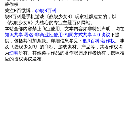
著作权
浴室
舰娘对话小剧场
关注R百微博：
@舰R百科
舰R百科是手机游戏《战舰少女R》玩家社群建立的，以
学院与战术
舰船造船厂一览
《战舰少女R》为核心的专业主题百科网站。
本站全部内容禁止商业使用。文本内容如非特别声明，均在
放映厅
舰船归宿一览
知识共享 署名-非商业性使用-相同方式共享 4.0 协议
下提
供，包括其附加条款。详细信息参见：
舰R百科:著作权
。涉
战区支队基地
舰名溯源
及《战舰少女R》的商标、游戏素材、产品等，其著作权均
工程局
舰艇徽章与格言
为
幻萌
所有。其他类型作品的著作权归原作者所有，按照相
应的授权协议发布。
特别船坞
图纸舰与未成舰
蒸汽轮机基础
美海军惯导系统
意大利军舰一览
旧日本八八舰队
旧日本军舰一览
近代中国图纸舰