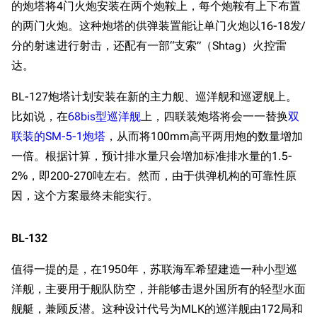
的炮塔将4门火炮安装在两个炮鞍上，每个炮鞍有上下布置
的两门火炮。这种炮塔的供弹装置能让单门火炮以16-18发/
分的射速进行射击，还配有一部“支索”（Shtag）火控雷
达。
BL-127炮塔计划安装在新的主力舰、巡洋舰和巡逻舰上。
比如说，在
68bis型巡洋舰
上，四联装炮塔将会一一替换
双
联装的SM-5-1炮塔
，从而将100mm高平两用炮的数量增加
一倍。根据计算，预计排水量只会增加标准排水量的1.5-
2%，即200-270吨左右。然而，由于供弹机构的可靠性原
因，这个方案最终未能实行。
BL-132
值得一提的是，在1950年，苏联海军希望建造一种小型巡
洋舰，主要用于舰队防空，并能够击退外国所有的轻型水面
舰艇，兼顾反潜。这种设计代号为MLK的巡洋舰由172局和