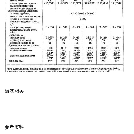
11.9万
1696
6687
舰R百科
导航
游戏系统
舰娘与装备
首页
新手入门
按编号
推荐角色与游戏技
最近更改
按类型
巧
游戏相关
留言讨论页
按国籍
海域资料
新文件
舰娘获得方式
经验计算
新页面
换装
远征
帮助
深海舰队
任务
参考资料