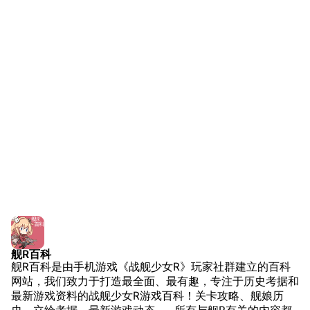
解放军主战舰艇
友情链接
资料站
舰少资料库
JSTOR期刊图书馆
NGA战舰少女R专
Navweaps（镜
区
像）
萌娘百科战舰少女
Navypedia
苍青幻影wiki（只
Naval
Encyclopedia
读）
NavSource
四叶草剧场BiliWiki
Wings Aviation
战列舰论坛
Secret Projects论
装甲航母网
坛
Dreadnoughtproject
Shipbucket像素战
舰R百科
清除缓存
舰R百科是由手机游戏《战舰少女R》玩家社群建立的百科
舰
战舰计划1900-
网站，我们致力于打造最全面、最有趣，专注于历史考据和
1950
最新游戏资料的战舰少女R游戏百科！关卡攻略、舰娘历
美国海军历史手册