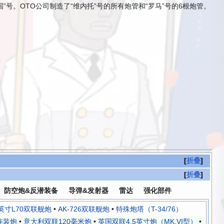
帝国”号。OTO公司制造了“维内托”号的所有炮管和“罗马”号的6根炮管。
折叠
折叠
防空炮&反潜装备
导弹&发射器
雷达
强化部件
英寸L70双联舰炮
•
AK-726双联舰炮
•
特殊炮塔（T-34/76）
连装炮
•
意大利双联120毫米炮
•
英国双联4.5英寸炮（MK.VI型）
•