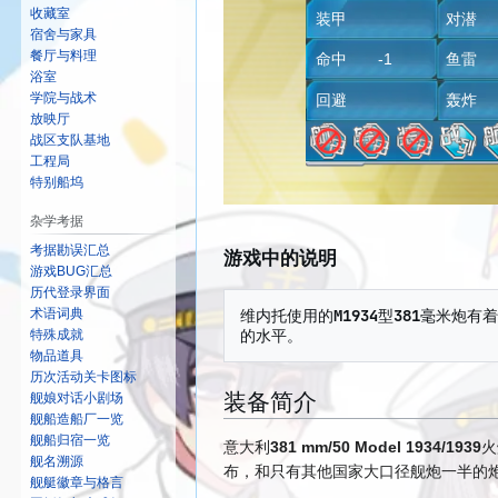
收藏室
装甲
对
宿舍与家具
餐厅与料理
命中 -1
鱼
浴室
学院与战术
回避
轰
放映厅
战区支队基地
工程局
特别船坞
杂学考据
考据勘误汇总
游戏中的说明
游戏BUG汇总
历代登录界面
维内托使用的M1934型381毫米
术语词典
特殊成就
物品道具
历次活动关卡图标
装备简介
舰娘对话小剧场
舰船造船厂一览
舰船归宿一览
意大利
381 mm/50 Model 1934/1939
火
舰名溯源
布，和只有其他国家大口径舰炮一半的
舰艇徽章与格言