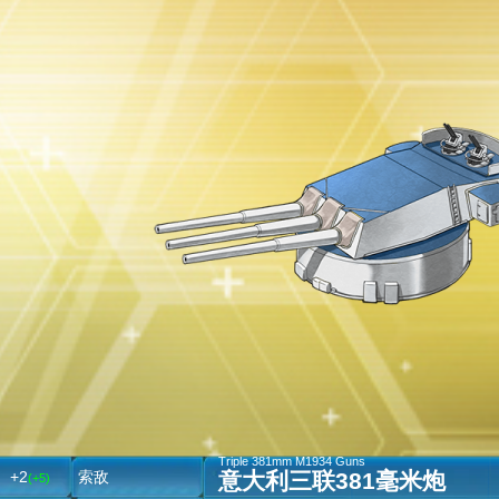
Triple 381mm M1934 Guns
意大利三联381毫米炮
+2
索敌
(+5)