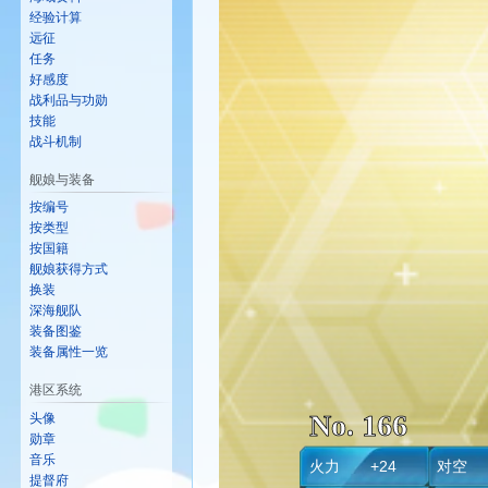
经验计算
远征
任务
好感度
战利品与功勋
技能
战斗机制
舰娘与装备
按编号
按类型
按国籍
舰娘获得方式
换装
深海舰队
装备图鉴
装备属性一览
港区系统
No. 166
头像
勋章
音乐
火力 +24
对空 
提督府