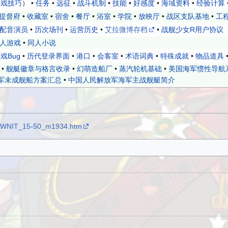
游戏技巧
） •
任务
•
远征
•
战斗机制
•
技能
•
好感度
•
海域资料
•
经验计算
提督府
•
收藏室
•
宿舍
•
餐厅
•
浴室
•
学院
•
放映厅
•
战区支队基地
•
工
配音演员
•
历次场刊
•
运营历史
•
艾拉微博存档
•
战舰少女R用户协议
人游戏
•
同人小说
戏Bug
•
历代登录界面
•
港口
•
会客室
•
术语词典
•
特殊成就
•
物品道具
•
舰艇徽章与格言收录
•
幻萌造船厂
•
蒸汽轮机基础
•
美国海军惯性导航
军未成舰船方案汇总
•
中国人民解放军海军主战舰艇简介
ps/WNIT_15-50_m1934.htm