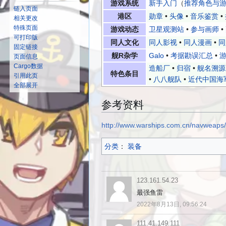
游戏系统
新手入门
（
推荐角色与
链入页面
港区
勋章
•
头像
•
音乐鉴赏
•
相关更改
特殊页面
游戏动态
卫星观测站
•
参与画师
•
可打印版
同人文化
同人影视
•
同人漫画
•
同
固定链接
舰R杂学
Galo
•
考据勘误汇总
•
游
页面信息
Cargo数据
造船厂
•
归宿
•
舰名溯源
特色条目
引用此页
•
八八舰队
•
近代中国海
全部展开
参考资料
http://www.warships.com.cn/navwea
分类
：​
装备
123.161.54.23
最强鱼雷
2022年8月13日, 09:56:24
111.41.149.111