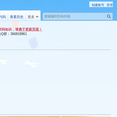
创建账号
登录
搜
代码
查看历史
更多
索
代码知识，请
勇于更新页面！
群：366818861