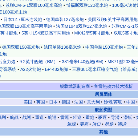
炮
•
苏联СМ-5-1双联100毫米高炮
•
博福斯双联120毫米炮
•
100毫米速射炮
联100毫米主炮
•
日本12.7厘米连装炮
•
德国单装127毫米炮
•
美国双联5英寸平高两用炮
德国双联128毫米高平两用炮
•
法国M1948双联127毫米炮
•
苏联СМ-2-1
5英寸舰炮
•
5英寸L54双联高平两用炮
•
MK42型5英寸舰炮
•
双联5英寸炮
•
德国双联150毫米炮
•
法国单装138毫米炮
•
中国单装150毫米炮
•
三年
主炮
后座力炮
•
9.2英寸舰炮（BM）
•
381毫米L40舰炮(BM)
•
MK71型203毫
导弹系统
•
A22火箭炮
•
БР-482炮弹
•
三联381毫米压缩空气炮（维苏威
炮
舰载武器制造商
•
鱼雷热动力技术浅析
所属团体
美国
•
英国
•
日本
•
德国
•
法国
•
意大利
•
沙俄/苏联
•
中国
舰船类型
战列
•
航战
•
战巡
•
重巡
•
航巡
•
雷巡
•
轻巡
•
重炮
•
驱逐
•
导潜
•
潜艇
•
旗舰
•
要塞
•
港口
•
机场
•
调谐
其他