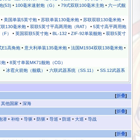
(53)
•
100毫米速射炮（G）
•
79式双联100毫米主炮
•
六一式舰
•
美国单装5英寸炮
•
苏联单装130毫米炮
•
苏联双联130毫米炮
•
双联130毫米炮
•
双联5英寸平高两用炮（RAT）
•
5英寸高平两用炮
（F）
•
英国双联5英寸炮
•
BL-132
•
ZIF-92单装舰炮
•
双联5英寸
式E1高角炮
•
意大利单装135毫米炮
•
法国M1934双联138毫米炮
•
米炮
•
8英寸单装MK71舰炮（CG）
）
•
冰雹火箭炮（舰载）
•
六联武器系统（SS.11）
•
SS.12武器系
折叠
•
其他国家
•
深海
折叠
炮潜
•
补给
•
导驱
•
防驱
•
导巡
•
防巡
•
大巡
•
导战
折叠