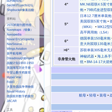
战列舰论坛
4"
MK.N6双联4.5英寸
Secret Projects论坛
炮
•
79B式改进型双
Shipbucket像素战舰
日本12.7厘米单装炮
资料站
美国双联5英寸炮
•
5"
JSTOR期刊图书馆
（MK4）
•
MK12型
Navweaps（镜像）
高平两用炮（L54）
Navypedia
德国单装150毫米炮
Naval Encyclopedia
6"
意大利双联135毫米
NavSource
Wings Aviation
>6"
苏联单装305毫米无
装甲航母网
神秘武器
•
海上杀手
Dreadnoughtproject
非身管火炮
统
•
BM-14-17火箭
战舰计划1900-1950
美国海军历史手册
平贺让数字档案馆
Hyper War
Fold3
大英帝国战争博物馆
Naval History
航母
•
轻母
•
装母
•
德国联邦数字档案馆
JACAR
工具