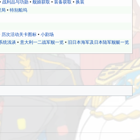
•
战利品与功勋
•
舰娘获取
•
装备获取
•
换装
程局
•
特别船坞
•
历次活动关卡图标
•
小剧场
系统浅谈
•
意大利一二战军舰一览
•
旧日本海军及日本陆军舰艇一览