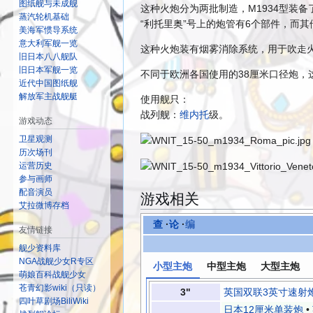
图纸舰与未成舰
这种火炮分为两批制造，M1934型装备了
蒸汽轮机基础
“利托里奥”号上的炮管有6个部件，而
美海军惯导系统
意大利军舰一览
这种火炮装有烟雾消除系统，用于吹走
旧日本八八舰队
旧日本军舰一览
不同于欧洲各国使用的38厘米口径炮，这
近代中国图纸舰
解放军主战舰艇
使用舰只：
战列舰：
维内托
级。
游戏动态
卫星观测
历次场刊
运营历史
参与画师
配音演员
游戏相关
艾拉微博存档
查
·
论
·
编
友情链接
舰少资料库
NGA战舰少女R专区
小型主炮
中型主炮
大型主炮
萌娘百科战舰少女
苍青幻影wiki（只读）
3"
英国双联3英寸速射
四叶草剧场BiliWiki
日本12厘米单装炮
•