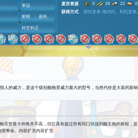
0
18
22
0
废弃资源
潜
幸运
获得方式
维托里奥·维内托
、
利托里奥
雷
射程 超长
炸
对空补正
炮有着惊人的威力，是这个级别舰炮里威力最大的型号，当然代价是大装药影响
炮尽管最大仰角并不高，但它具有超过所有同口径战列舰主炮的射程，是
炮管寿命。内容扩充内容扩充