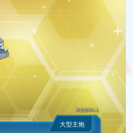
对空倍率1.1
大型主炮