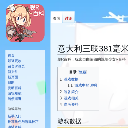
页面
讨论
意大利三联381毫
首页
舰R百科，玩家自由编辑的战舰少女R百科
最近更改
留言讨论页
跳
跳
新文件
目录
转
转
新页面
1
游戏数据
到
到
帮助
1.1
游戏中的说明
资助百科
导
搜
2
装备简介
编辑规范
航
索
3
游戏相关
随便逛逛
4
参考资料
游戏系统
新手入门
游戏数据
推荐角色与游戏技巧
海域资料