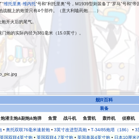
“
维托里奥·维内托
”号和“利托里奥”号，M1939型则装备了“罗马”号和“
其他战舰上的炮管只有4个部件。（意大利嗑药炮……）
火炮开火后的尾气。
门炮的实际内径为381毫米（15.0英寸）。
舰R百科
装备
炮潜主炮&副炮&炮弹
鱼雷
战斗机
鱼雷机
轰炸机
侦察机
炮
•
奥托双联76毫米速射炮
•
3英寸改进型高炮
•
T-34/85炮塔（186）
•
3
英国双联4英寸炮
•
英国双联4.7英寸炮
•
英国单装4英寸炮
•
日本10厘米