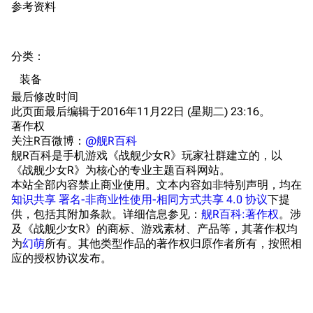
参考资料
音乐
历代登录界面
运营历史
提督府
术语词典
参与画师
分类
：​
收藏室
特殊成就
配音演员
装备
宿舍与家具
物品道具
艾拉微博存档
最后修改时间
此页面最后编辑于2016年11月22日 (星期二) 23:16。
餐厅与料理
历次活动关卡图标
著作权
浴室
舰娘对话小剧场
关注R百微博：
@舰R百科
舰R百科是手机游戏《战舰少女R》玩家社群建立的，以
学院与战术
舰船造船厂一览
《战舰少女R》为核心的专业主题百科网站。
本站全部内容禁止商业使用。文本内容如非特别声明，均在
放映厅
舰船归宿一览
知识共享 署名-非商业性使用-相同方式共享 4.0 协议
下提
供，包括其附加条款。详细信息参见：
舰R百科:著作权
。涉
战区支队基地
舰名溯源
及《战舰少女R》的商标、游戏素材、产品等，其著作权均
工程局
舰艇徽章与格言
为
幻萌
所有。其他类型作品的著作权归原作者所有，按照相
应的授权协议发布。
特别船坞
图纸舰与未成舰
蒸汽轮机基础