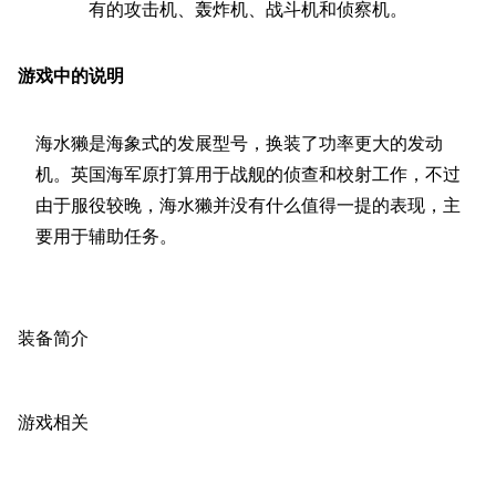
巧
有的攻击机、轰炸机、战斗机和侦察机。
留言讨论页
按国籍
海域资料
新文件
舰娘获得方式
经验计算
游戏中的说明
新页面
换装
远征
海水獭是海象式的发展型号，换装了功率更大的发动
帮助
深海舰队
任务
机。英国海军原打算用于战舰的侦查和校射工作，不过
资助百科
装备图鉴
好感度
由于服役较晚，海水獭并没有什么值得一提的表现，主
编辑规范
装备属性一览
战利品与功勋
随便逛逛
技能
特殊页面
战斗机制
装备简介
上传文件
港区系统
杂学考据
游戏动态
游戏相关
头像
考据勘误汇总
卫星观测
勋章
游戏BUG汇总
历次场刊