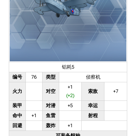
铝耗5
编号
76
类型
侦察机
+1
火力
对空
索敌
+7
(+2)
装甲
对潜
+5
幸运
命中
+1
鱼雷
射程
回避
轰炸
+1
可装备舰种