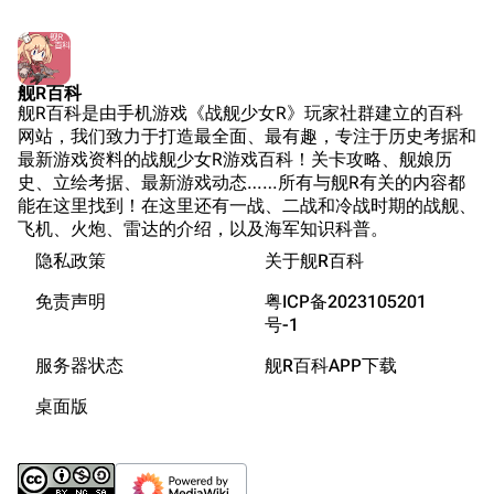
Wings Aviation
战列舰论坛
Secret Projects论
装甲航母网
坛
Dreadnoughtproject
Shipbucket像素战
舰R百科
清除缓存
舰R百科是由手机游戏《战舰少女R》玩家社群建立的百科
舰
战舰计划1900-
网站，我们致力于打造最全面、最有趣，专注于历史考据和
1950
最新游戏资料的战舰少女R游戏百科！关卡攻略、舰娘历
美国海军历史手册
链入页面
史、立绘考据、最新游戏动态……所有与舰R有关的内容都
能在这里找到！在这里还有一战、二战和冷战时期的战舰、
平贺让数字档案馆
相关更改
飞机、火炮、雷达的介绍，以及海军知识科普。
Hyper War
隐私政策
关于舰R百科
可打印版
游戏数据
Fold3
固定链接
免责声明
粤ICP备2023105201
游戏中的说明
大英帝国战争博物
号-1
页面信息
装备简介
未登录
馆
服务器状态
舰R百科APP下载
未登录用户的IP地址会在进行任意编辑后公开展示。
游戏相关
Naval History
Cargo数据
桌面版
德国联邦数字档案
参考资料
引用此页
创建账号
馆
目录
分享此页面
更多
查看
associate
JACAR
登录