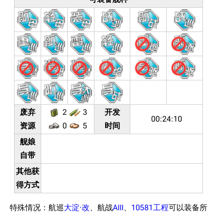
废弃
2
3
开发
00:24:10
资源
0
5
时间
11.9万
1696
6687
舰娘
舰R百科
自带
其他获
导航
游戏系统
舰娘与装备
得方式
首页
新手入门
按编号
推荐角色与游戏技
特殊情况：航巡
大淀·改
、航战
AIII
、
10581工程
可以装备所
最近更改
按类型