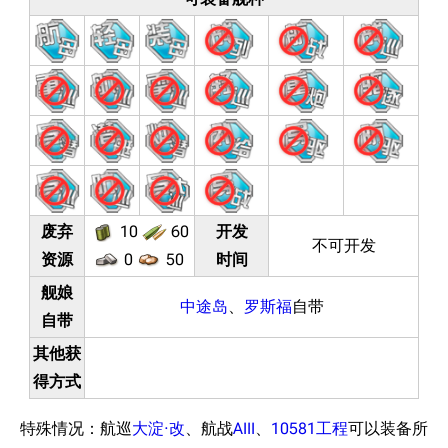
废弃
10
60
开发
不可开发
资源
0
50
时间
舰娘
中途岛
、
罗斯福
自带
自带
其他获
得方式
特殊情况：航巡
大淀·改
、航战
AIII
、
10581工程
可以装备所