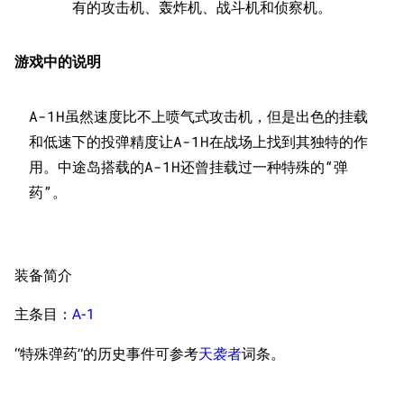
有的攻击机、轰炸机、战斗机和侦察机。
游戏中的说明
A-1H虽然速度比不上喷气式攻击机，但是出色的挂载
和低速下的投弹精度让A-1H在战场上找到其独特的作
用。中途岛搭载的A-1H还曾挂载过一种特殊的“弹
11.9万
1696
6690
舰R百科
导航
游戏系统
舰娘与装备
装备简介
首页
新手入门
按编号
主条目：
A-1
推荐角色与游戏技
最近更改
按类型
巧
“特殊弹药”的历史事件可参考
天袭者
词条。
留言讨论页
按国籍
海域资料
新文件
舰娘获得方式
经验计算