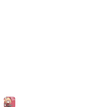
旧日本八八舰队
旧日本军舰一览
近代中国图纸舰
解放军主战舰艇
友情链接
资料站
舰少资料库
JSTOR期刊图书馆
NGA战舰少女R专
Navweaps（镜
区
像）
萌娘百科战舰少女
Navypedia
苍青幻影wiki（只
Naval
Encyclopedia
读）
NavSource
四叶草剧场BiliWiki
Wings Aviation
战列舰论坛
Secret Projects论
装甲航母网
坛