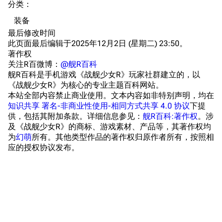
分类
：​
收藏室
特殊成就
配音演员
装备
宿舍与家具
物品道具
艾拉微博存档
最后修改时间
此页面最后编辑于2025年12月2日 (星期二) 23:50。
餐厅与料理
历次活动关卡图标
著作权
浴室
舰娘对话小剧场
关注R百微博：
@舰R百科
舰R百科是手机游戏《战舰少女R》玩家社群建立的，以
学院与战术
舰船造船厂一览
《战舰少女R》为核心的专业主题百科网站。
本站全部内容禁止商业使用。文本内容如非特别声明，均在
放映厅
舰船归宿一览
知识共享 署名-非商业性使用-相同方式共享 4.0 协议
下提
供，包括其附加条款。详细信息参见：
舰R百科:著作权
。涉
战区支队基地
舰名溯源
及《战舰少女R》的商标、游戏素材、产品等，其著作权均
工程局
舰艇徽章与格言
为
幻萌
所有。其他类型作品的著作权归原作者所有，按照相
应的授权协议发布。
特别船坞
图纸舰与未成舰
蒸汽轮机基础
美海军惯导系统
意大利军舰一览