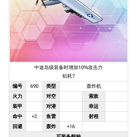
中途岛级装备时增加10%攻击力
铝耗7
编号
690
类型
轰炸机
火力
对空
索敌
装甲
对潜
幸运
命中
+2
鱼雷
射程
回避
轰炸
+16
可装备舰种