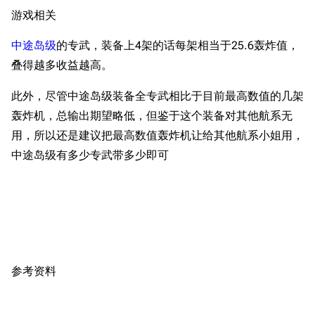
游戏相关
新页面
换装
远征
帮助
深海舰队
中途岛
级
的专武，装备上4架的话每架相当于25.6轰炸值，
任务
叠得越多收益越高。
资助百科
装备图鉴
好感度
编辑规范
装备属性一览
此外，尽管中途岛级装备全专武相比于目前最高数值的几架
战利品与功勋
轰炸机，总输出期望略低，但鉴于这个装备对其他航系无
随便逛逛
技能
用，所以还是建议把最高数值轰炸机让给其他航系小姐用，
特殊页面
战斗机制
中途岛级有多少专武带多少即可
上传文件
港区系统
杂学考据
游戏动态
头像
考据勘误汇总
卫星观测
勋章
游戏BUG汇总
历次场刊
参考资料
音乐
历代登录界面
运营历史
提督府
术语词典
参与画师