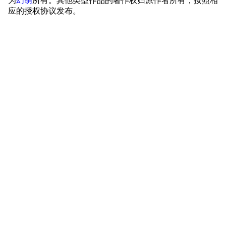
为
幻萌
所有。其他类型作品的著作权归原作者所有，按照相
应的授权协议发布。
特别船坞
图纸舰与未成舰
蒸汽轮机基础
美海军惯导系统
意大利军舰一览
旧日本八八舰队
旧日本军舰一览
近代中国图纸舰
解放军主战舰艇
友情链接
资料站
舰少资料库
JSTOR期刊图书馆
NGA战舰少女R专
Navweaps（镜
区
像）
萌娘百科战舰少女