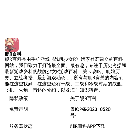
Navypedia
苍青幻影wiki（只
Naval
Encyclopedia
读）
NavSource
四叶草剧场BiliWiki
Wings Aviation
战列舰论坛
Secret Projects论
装甲航母网
坛
Dreadnoughtproject
Shipbucket像素战
舰R百科
清除缓存
舰R百科是由手机游戏《战舰少女R》玩家社群建立的百科
舰
战舰计划1900-
网站，我们致力于打造最全面、最有趣，专注于历史考据和
1950
最新游戏资料的战舰少女R游戏百科！关卡攻略、舰娘历
美国海军历史手册
链入页面
史、立绘考据、最新游戏动态……所有与舰R有关的内容都
能在这里找到！在这里还有一战、二战和冷战时期的战舰、
平贺让数字档案馆
相关更改
飞机、火炮、雷达的介绍，以及海军知识科普。
Hyper War
隐私政策
关于舰R百科
可打印版
游戏数据
Fold3
固定链接
免责声明
粤ICP备2023105201
游戏中的说明
大英帝国战争博物
号-1
页面信息
装备简介
未登录
馆
服务器状态
舰R百科APP下载
未登录用户的IP地址会在进行任意编辑后公开展示。
游戏相关
Naval History
Cargo数据