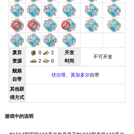
废弃
0
2
开发
不可开发
资源
2
0
时间
舰娘
伏尔塔
、
莫加多尔
自带
自带
其他获
得方式
11.9万
1696
6687
游戏中的说明
舰R百科