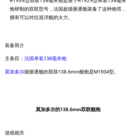
M1934型双联138毫米炮是基于M1929型单装138毫米
导航
游戏系统
舰娘与装备
炮研制的双联型号，法国超级驱逐舰装备了这种炮塔，
首页
新手入门
按编号
推荐角色与游戏技
最近更改
按类型
巧
留言讨论页
按国籍
海域资料
装备简介
新文件
舰娘获得方式
经验计算
主条目：
法国单装138毫米炮
新页面
换装
远征
帮助
深海舰队
莫加多尔
级驱逐舰的双联138.6mm舰炮是M1934型。
任务
资助百科
装备图鉴
好感度
编辑规范
装备属性一览
战利品与功勋
随便逛逛
技能
莫加多尔的138.6mm双联舰炮
特殊页面
战斗机制
上传文件
游戏相关