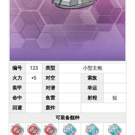
编号
123
类型
小型主炮
火力
+5
对空
索敌
装甲
对潜
幸运
命中
鱼雷
射程
短
回避
轰炸
可装备舰种