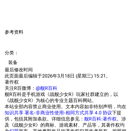
港区系统
杂学考据
游戏动态
头像
考据勘误汇总
卫星观测
勋章
游戏BUG汇总
历次场刊
参考资料
音乐
历代登录界面
运营历史
提督府
术语词典
参与画师
分类
：​
收藏室
特殊成就
配音演员
装备
宿舍与家具
物品道具
艾拉微博存档
最后修改时间
此页面最后编辑于2026年3月18日 (星期三) 15:21。
餐厅与料理
历次活动关卡图标
著作权
浴室
舰娘对话小剧场
关注R百微博：
@舰R百科
舰R百科是手机游戏《战舰少女R》玩家社群建立的，以
学院与战术
舰船造船厂一览
《战舰少女R》为核心的专业主题百科网站。
本站全部内容禁止商业使用。文本内容如非特别声明，均在
放映厅
舰船归宿一览
知识共享 署名-非商业性使用-相同方式共享 4.0 协议
下提
供，包括其附加条款。详细信息参见：
舰R百科:著作权
。涉
战区支队基地
舰名溯源
及《战舰少女R》的商标、游戏素材、产品等，其著作权均
工程局
舰艇徽章与格言