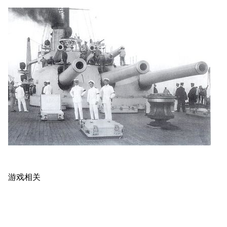
巧
留言讨论页
按国籍
海域资料
新文件
舰娘获得方式
经验计算
新页面
换装
远征
帮助
深海舰队
任务
资助百科
装备图鉴
好感度
编辑规范
装备属性一览
战利品与功勋
随便逛逛
技能
特殊页面
战斗机制
上传文件
游戏相关
港区系统
杂学考据
游戏动态
头像
考据勘误汇总
卫星观测
勋章
游戏BUG汇总
历次场刊