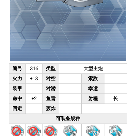
编号
316
类型
大型主炮
火力
+13
对空
索敌
装甲
对潜
幸运
命中
+2
鱼雷
射程
长
回避
轰炸
可装备舰种