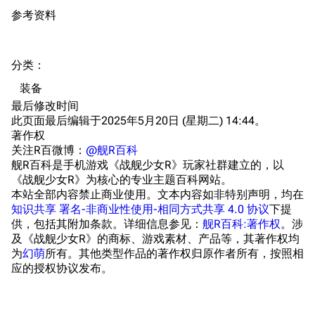
参考资料
音乐
历代登录界面
运营历史
提督府
术语词典
参与画师
分类
：​
收藏室
特殊成就
配音演员
装备
宿舍与家具
物品道具
艾拉微博存档
最后修改时间
此页面最后编辑于2025年5月20日 (星期二) 14:44。
餐厅与料理
历次活动关卡图标
著作权
浴室
舰娘对话小剧场
关注R百微博：
@舰R百科
舰R百科是手机游戏《战舰少女R》玩家社群建立的，以
学院与战术
舰船造船厂一览
《战舰少女R》为核心的专业主题百科网站。
本站全部内容禁止商业使用。文本内容如非特别声明，均在
放映厅
舰船归宿一览
知识共享 署名-非商业性使用-相同方式共享 4.0 协议
下提
供，包括其附加条款。详细信息参见：
舰R百科:著作权
。涉
战区支队基地
舰名溯源
及《战舰少女R》的商标、游戏素材、产品等，其著作权均
工程局
舰艇徽章与格言
为
幻萌
所有。其他类型作品的著作权归原作者所有，按照相
应的授权协议发布。
特别船坞
图纸舰与未成舰
蒸汽轮机基础