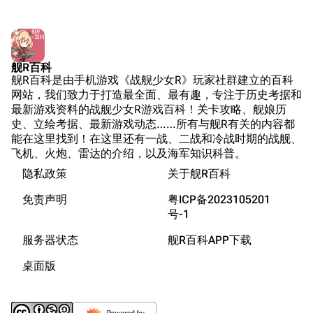
Wings Aviation
战列舰论坛
Secret Projects论
装甲航母网
坛
Dreadnoughtproject
Shipbucket像素战
舰R百科
清除缓存
舰R百科是由手机游戏《战舰少女R》玩家社群建立的百科
舰
战舰计划1900-
网站，我们致力于打造最全面、最有趣，专注于历史考据和
1950
最新游戏资料的战舰少女R游戏百科！关卡攻略、舰娘历
美国海军历史手册
链入页面
史、立绘考据、最新游戏动态……所有与舰R有关的内容都
能在这里找到！在这里还有一战、二战和冷战时期的战舰、
平贺让数字档案馆
相关更改
飞机、火炮、雷达的介绍，以及海军知识科普。
Hyper War
隐私政策
关于舰R百科
可打印版
游戏数据
Fold3
固定链接
免责声明
粤ICP备2023105201
游戏中的说明
大英帝国战争博物
号-1
页面信息
装备简介
未登录
馆
服务器状态
舰R百科APP下载
未登录用户的IP地址会在进行任意编辑后公开展示。
游戏相关
Naval History
Cargo数据
桌面版
德国联邦数字档案
参考资料
引用此页
创建账号
馆
目录
分享此页面
更多
查看
associate
JACAR
登录