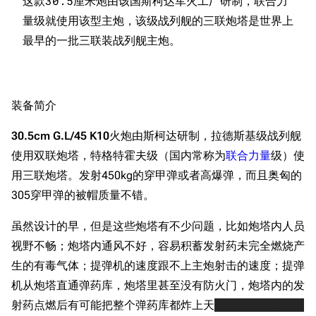
这款30.5厘米炮由该国斯柯达军火工厂研制，联合力
量级就使用该型主炮，该级战列舰的三联炮塔是世界上
装备简介
30.5cm G.L/45 K10
火炮由斯柯达研制，拉德斯基级战列舰
使用双联炮塔，特格特霍夫级（国内常称为
联合力量
级）使
用三联炮塔。发射450kg的穿甲弹或者高爆弹，而且奥匈的
305穿甲弹的被帽质量不错。
11.9万
1696
6687
舰R百科
虽然设计的早，但是这些炮塔有不少问题，比如炮塔内人员
视野不畅；炮塔内通风不好，容易积蓄发射药未完全燃烧产
导航
游戏系统
舰娘与装备
生的有毒气体；提弹机的速度跟不上主炮射击的速度；提弹
机从炮塔直通弹药库，炮塔里甚至没有防火门，炮塔内的发
首页
新手入门
按编号
射药点燃后有可能把整个弹药库都炸上天
这明明全是缺点...
推荐角色与游戏技
最近更改
按类型