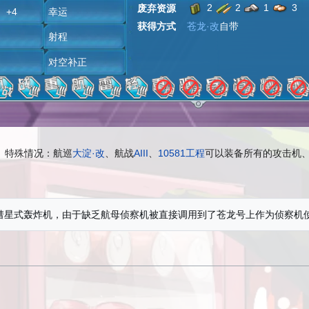
2
2
1
3
废弃资源
+4
幸运
获得方式
苍龙·改
自带
雷
射程
炸
对空补正
特殊情况：航巡
大淀·改
、航战
AIII
、
10581工程
可以装备所有的攻击机