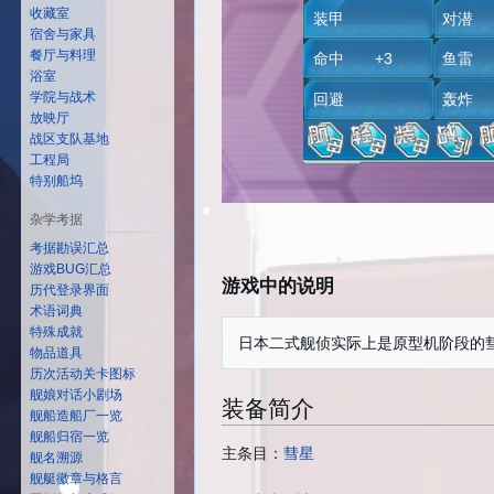
收藏室
装甲
对潜 
宿舍与家具
餐厅与料理
命中 +3
鱼
浴室
学院与战术
回避
轰
放映厅
战区支队基地
工程局
特别船坞
杂学考据
考据勘误汇总
游戏BUG汇总
游戏中的说明
历代登录界面
术语词典
特殊成就
物品道具
历次活动关卡图标
舰娘对话小剧场
装备简介
舰船造船厂一览
舰船归宿一览
主条目：
彗星
舰名溯源
舰艇徽章与格言