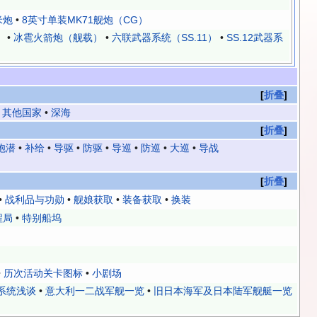
米炮
•
8英寸单装MK71舰炮（CG）
）
•
冰雹火箭炮（舰载）
•
六联武器系统（SS.11）
•
SS.12武器系
折叠
•
其他国家
•
深海
折叠
炮潜
•
补给
•
导驱
•
防驱
•
导巡
•
防巡
•
大巡
•
导战
折叠
•
战利品与功勋
•
舰娘获取
•
装备获取
•
换装
程局
•
特别船坞
•
历次活动关卡图标
•
小剧场
系统浅谈
•
意大利一二战军舰一览
•
旧日本海军及日本陆军舰艇一览