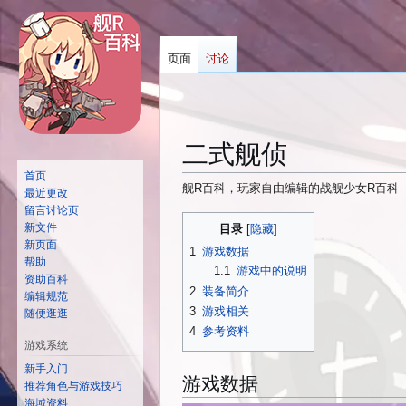
页面
讨论
二式舰侦
首页
舰R百科，玩家自由编辑的战舰少女R百科
最近更改
留言讨论页
跳
跳
新文件
目录
转
转
新页面
1
游戏数据
到
到
帮助
1.1
游戏中的说明
资助百科
导
搜
2
装备简介
编辑规范
航
索
3
游戏相关
随便逛逛
4
参考资料
游戏系统
新手入门
游戏数据
推荐角色与游戏技巧
海域资料