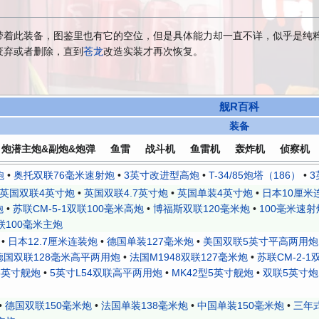
带着此装备，图鉴里也有它的空位，但是具体能力却一直不详，似乎是纯
废弃或者删除，直到
苍龙
改造实装才再次恢复。
舰R百科
装备
炮潜主炮&副炮&炮弹
鱼雷
战斗机
鱼雷机
轰炸机
侦察机
炮
•
奥托双联76毫米速射炮
•
3英寸改进型高炮
•
T-34/85炮塔（186）
•
3
英国双联4英寸炮
•
英国双联4.7英寸炮
•
英国单装4英寸炮
•
日本10厘米
炮
•
苏联СМ-5-1双联100毫米高炮
•
博福斯双联120毫米炮
•
100毫米速射炮
联100毫米主炮
•
日本12.7厘米连装炮
•
德国单装127毫米炮
•
美国双联5英寸平高两用炮
德国双联128毫米高平两用炮
•
法国M1948双联127毫米炮
•
苏联СМ-2-1
5英寸舰炮
•
5英寸L54双联高平两用炮
•
MK42型5英寸舰炮
•
双联5英寸炮
•
德国双联150毫米炮
•
法国单装138毫米炮
•
中国单装150毫米炮
•
三年