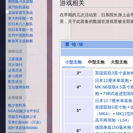
游戏相关
图纸舰与未成舰
蒸汽轮机基础
美海军惯导系统
在早期的几次活动里，日系院长身上会
意大利军舰一览
里，关于此装备的数据在游戏里被全部
旧日本八八舰队
旧日本军舰一览
近代中国图纸舰
解放军主战舰艇
查
·
论
·
编
游戏动态
卫星观测
小型主炮
中型主炮
大型主炮
历次场刊
运营历史
3"
英国双联3英寸速射
参与画师
日本12厘米单装炮
•
配音演员
4"
MK.N6双联4.5英寸
艾拉微博存档
炮
•
79B式改进型双
友情链接
日本12.7厘米单装炮
舰少资料库
美国双联5英寸炮
•
5"
NGA战舰少女R专区
（MK4）
•
MK12型
萌娘百科战舰少女
高平两用炮（L54）
苍青幻影wiki（只读）
德国单装150毫米炮
四叶草剧场BiliWiki
6"