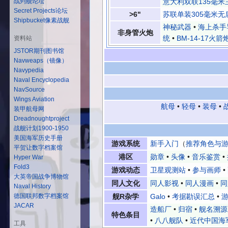
战列舰论坛
意大利双联135毫米
Secret Projects论坛
>6"
苏联单装305毫米无
Shipbucket像素战舰
神秘武器
•
海上杀手
非身管火炮
统
•
BM-14-17火箭
资料站
JSTOR期刊图书馆
Navweaps（镜像）
Navypedia
Naval Encyclopedia
NavSource
Wings Aviation
航母
•
轻母
•
装母
•
装甲航母网
Dreadnoughtproject
战舰计划1900-1950
美国海军历史手册
游戏系统
新手入门
（
推荐角色与
平贺让数字档案馆
港区
勋章
•
头像
•
音乐鉴赏
•
Hyper War
Fold3
游戏动态
卫星观测站
•
参与画师
•
大英帝国战争博物馆
同人文化
同人影视
•
同人漫画
•
同
Naval History
舰R杂学
Galo
•
考据勘误汇总
•
游
德国联邦数字档案馆
JACAR
造船厂
•
归宿
•
舰名溯源
特色条目
•
八八舰队
•
近代中国海
工具