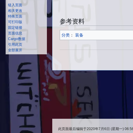
链入页面
相关更改
特殊页面
参考资料
可打印版
固定链接
页面信息
分类
：​
装备
Cargo数据
引用此页
全部展开
此页面最后编辑于2020年7月6日 (星期一) 06:5