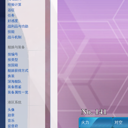
经验计算
远征
任务
好感度
战利品与功勋
技能
战斗机制
舰娘与装备
按编号
按类型
按国籍
舰娘获得方式
换装
深海舰队
装备图鉴
装备属性一览
港区系统
No. 141
头像
勋章
音乐
火力
对
提督府