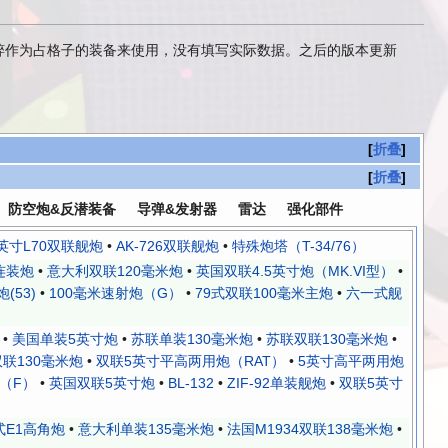
粹作为占格子的装备来使用，没有填写实际数据。之后的版本更新
折叠
折叠
防空炮&反潜装备
导弹&发射器
雷达
强化部件
英寸L70双联舰炮
•
AK-726双联舰炮
•
特殊炮塔（T-34/76）
连装炮
•
意大利双联120毫米炮
•
英国双联4.5英寸炮（MK.VI型）
•
(53)
•
100毫米速射炮（G）
•
79式双联100毫米主炮
•
六一式舰
•
美国单装5英寸炮
•
苏联单装130毫米炮
•
苏联双联130毫米炮
•
双联130毫米炮
•
双联5英寸平高两用炮（RAT）
•
5英寸高平两用炮
（F）
•
英国双联5英寸炮
•
BL-132
•
ZIF-92单装舰炮
•
双联5英寸
式E1高角炮
•
意大利单装135毫米炮
•
法国M1934双联138毫米炮
•