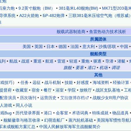
主炮
后座力炮
•
9.2英寸舰炮（BM）
•
381毫米L40舰炮(BM)
•
MK71型203毫
导弹系统
•
A22火箭炮
•
БР-482炮弹
•
三联381毫米压缩空气炮（维苏威
炮
舰载武器制造商
•
鱼雷热动力技术浅析
所属团体
美国
•
英国
•
日本
•
德国
•
法国
•
意大利
•
沙俄/苏联
•
中国
舰船类型
战列
•
航战
•
战巡
•
重巡
•
航巡
•
雷巡
•
轻巡
•
重炮
•
驱逐
•
导潜
•
潜艇
•
旗舰
•
要塞
•
港口
•
机场
•
调谐
其他
游戏技巧
） •
任务
•
远征
•
战斗机制
•
技能
•
好感度
•
海域资料
•
经验计算
提督府
•
收藏室
•
宿舍
•
餐厅
•
浴室
•
学院
•
放映厅
•
战区支队基地
•
工
配音演员
•
历次场刊
•
运营历史
•
艾拉微博存档
•
战舰少女R用户协议
人游戏
•
同人小说
戏Bug
•
历代登录界面
•
港口
•
会客室
•
术语词典
•
特殊成就
•
物品道具
•
舰艇徽章与格言收录
•
幻萌造船厂
•
蒸汽轮机基础
•
美国海军惯性导航
军未成舰船方案汇总
•
中国人民解放军海军主战舰艇简介