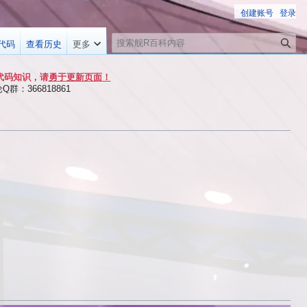
创建账号
登录
搜
代码
查看历史
更多
索
代码知识，请
勇于更新页面！
群：366818861