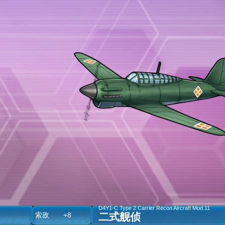
D4Y1-C Type 2 Carrier Recon Aircraft Mod.11
二式舰侦
空
索敌 +8