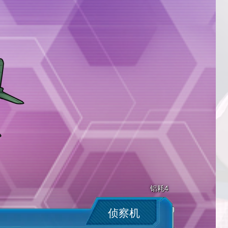
铝耗4
侦察机