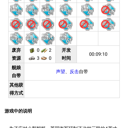
废弃
0
2
开发
00:09:10
资源
3
0
时间
舰娘
声望
、
反击
自带
自带
其他获
得方式
游戏中的说明