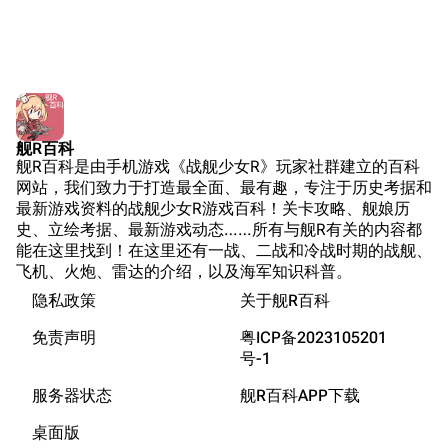
Encyclopedia
读）
NavSource
四叶草剧场BiliWiki
Wings Aviation
战列舰论坛
Secret Projects论
装甲航母网
坛
Dreadnoughtproject
Shipbucket像素战
舰R百科
清除缓存
舰R百科是由手机游戏《战舰少女R》玩家社群建立的百科
舰
战舰计划1900-
网站，我们致力于打造最全面、最有趣，专注于历史考据和
1950
最新游戏资料的战舰少女R游戏百科！关卡攻略、舰娘历
美国海军历史手册
链入页面
史、立绘考据、最新游戏动态……所有与舰R有关的内容都
能在这里找到！在这里还有一战、二战和冷战时期的战舰、
平贺让数字档案馆
相关更改
飞机、火炮、雷达的介绍，以及海军知识科普。
Hyper War
隐私政策
关于舰R百科
可打印版
游戏数据
Fold3
固定链接
免责声明
粤ICP备2023105201
游戏中的说明
大英帝国战争博物
号-1
页面信息
装备简介
未登录
馆
服务器状态
舰R百科APP下载
未登录用户的IP地址会在进行任意编辑后公开展示。
游戏相关
Naval History
Cargo数据
桌面版
德国联邦数字档案
参考资料
引用此页