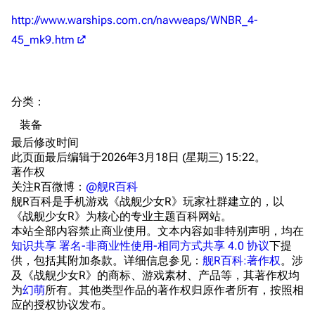
头像
考据勘误汇总
卫星观测
http://www.warships.com.cn/navweaps/WNBR_4-
勋章
游戏BUG汇总
历次场刊
45_mk9.htm
音乐
历代登录界面
运营历史
提督府
术语词典
参与画师
分类
：​
收藏室
特殊成就
配音演员
装备
宿舍与家具
物品道具
艾拉微博存档
最后修改时间
此页面最后编辑于2026年3月18日 (星期三) 15:22。
餐厅与料理
历次活动关卡图标
著作权
浴室
舰娘对话小剧场
关注R百微博：
@舰R百科
舰R百科是手机游戏《战舰少女R》玩家社群建立的，以
学院与战术
舰船造船厂一览
《战舰少女R》为核心的专业主题百科网站。
本站全部内容禁止商业使用。文本内容如非特别声明，均在
放映厅
舰船归宿一览
知识共享 署名-非商业性使用-相同方式共享 4.0 协议
下提
供，包括其附加条款。详细信息参见：
舰R百科:著作权
。涉
战区支队基地
舰名溯源
及《战舰少女R》的商标、游戏素材、产品等，其著作权均
工程局
舰艇徽章与格言
为
幻萌
所有。其他类型作品的著作权归原作者所有，按照相
应的授权协议发布。
特别船坞
图纸舰与未成舰