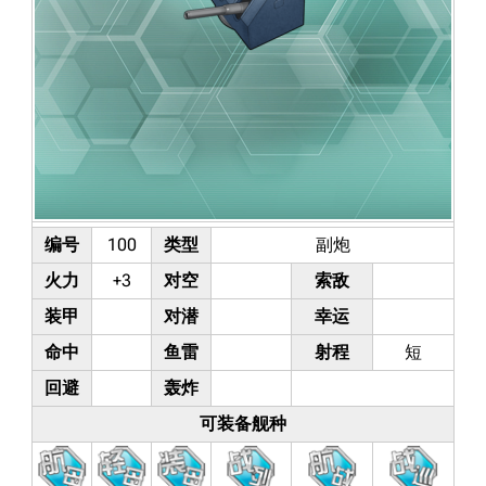
编号
100
类型
副炮
火力
+3
对空
索敌
装甲
对潜
幸运
命中
鱼雷
射程
短
回避
轰炸
可装备舰种