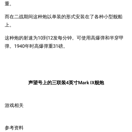
重。
首页
新手入门
按编号
推荐角色与游戏技
最近更改
按类型
而在二战期间这种炮以单装的形式安装在了各种小型舰船
巧
上。
留言讨论页
按国籍
海域资料
新文件
舰娘获得方式
这种炮的射速为10到12发每分钟。可使用高爆弹和半穿甲
经验计算
弹。1940年时高爆弹重31磅。
新页面
换装
远征
帮助
深海舰队
任务
资助百科
装备图鉴
好感度
编辑规范
装备属性一览
战利品与功勋
声望号上的三联装4英寸Mark IX舰炮
随便逛逛
技能
特殊页面
战斗机制
游戏相关
上传文件
港区系统
杂学考据
游戏动态
参考资料