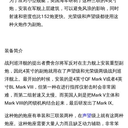
为了应对小型舰艇，英国海军研制了这种三联的4英寸
炮，安装在军舰上层建筑，可以避免风浪的影响，同时
射速和密度也比152炮更快。光荣级和声望级都使用这
装备简介
战列巡洋舰的提出者费舍尔将军反对在主力舰上安装重型副
炮，因此4英寸的副炮就用在了声望级和光荣级两级战列巡
洋舰上。最开始的时候，安装的是4英寸QF Mark V或者4英
寸BL Mark VIII，但第一种在进行指挥仪射击时会非常困
难，而第二组射速又太慢。而英国人则是把Mark V主体和
11.9万
1696
6687
Mark VIIII的闭锁机构结合起来，最后研发出了Mark IX。
舰R百科
这种炮的炮座有单装和三联装两种，在
声望
级上就有这两种
导航
游戏系统
舰娘与装备
炮座。这种炮座需要大量人力而且缺乏动力辅助，非常笨