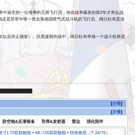
是苏联卫国战争中诞生的一位传奇的王牌飞行员，他在战争爆发的第3年才奔赴战
他还是苏军中唯一曾击落德国喷气式战斗机的飞行员。阔日杜布是连
59年以后停止颁发）。抗美援朝作战中，阔日杜布率领一个战斗机师进
驾驶舱放大有惊喜
折叠
折叠
防空炮&反潜装备
导弹&发射器
雷达
强化部件
英寸L70双联舰炮
•
AK-726双联舰炮
•
特殊炮塔（T-34/76）