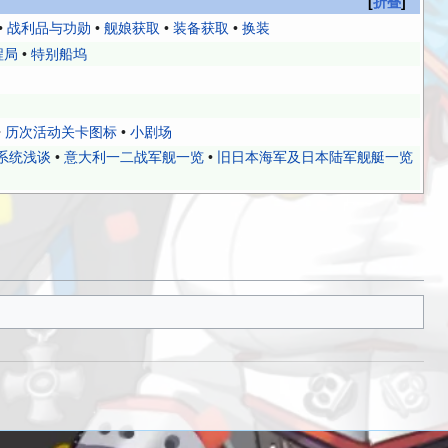
折叠
•
战利品与功勋
•
舰娘获取
•
装备获取
•
换装
程局
•
特别船坞
•
历次活动关卡图标
•
小剧场
系统浅谈
•
意大利一二战军舰一览
•
旧日本海军及日本陆军舰艇一览