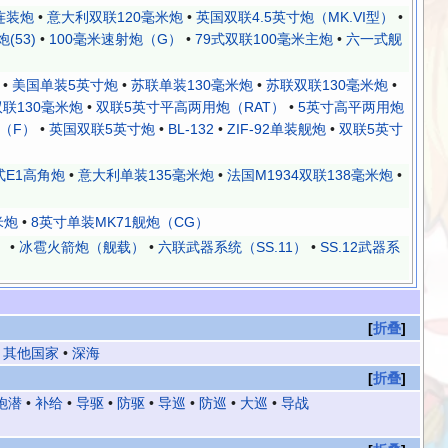
连装炮
•
意大利双联120毫米炮
•
英国双联4.5英寸炮（MK.VI型）
•
(53)
•
100毫米速射炮（G）
•
79式双联100毫米主炮
•
六一式舰
•
美国单装5英寸炮
•
苏联单装130毫米炮
•
苏联双联130毫米炮
•
双联130毫米炮
•
双联5英寸平高两用炮（RAT）
•
5英寸高平两用炮
（F）
•
英国双联5英寸炮
•
BL-132
•
ZIF-92单装舰炮
•
双联5英寸
式E1高角炮
•
意大利单装135毫米炮
•
法国M1934双联138毫米炮
•
米炮
•
8英寸单装MK71舰炮（CG）
）
•
冰雹火箭炮（舰载）
•
六联武器系统（SS.11）
•
SS.12武器系
折叠
•
其他国家
•
深海
折叠
炮潜
•
补给
•
导驱
•
防驱
•
导巡
•
防巡
•
大巡
•
导战