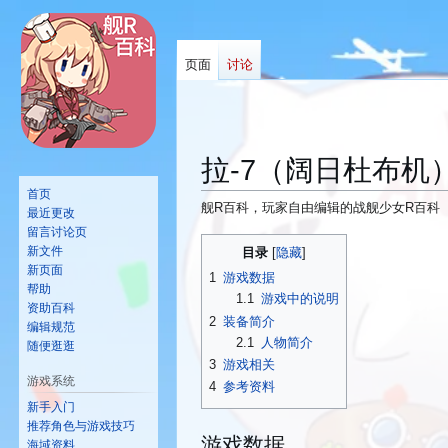
页面
讨论
拉-7（阔日杜布机
首页
舰R百科，玩家自由编辑的战舰少女R百科
最近更改
留言讨论页
跳
跳
新文件
目录
转
转
新页面
1
游戏数据
到
到
帮助
1.1
游戏中的说明
资助百科
导
搜
2
装备简介
编辑规范
航
索
2.1
人物简介
随便逛逛
3
游戏相关
游戏系统
4
参考资料
新手入门
推荐角色与游戏技巧
游戏数据
海域资料