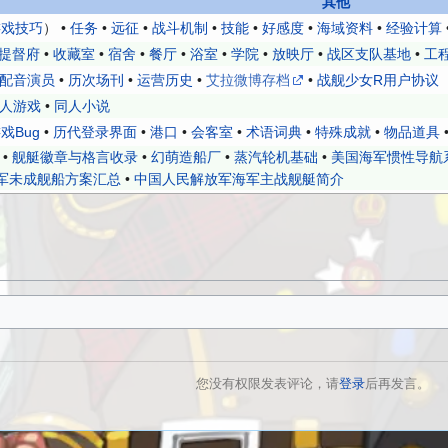
其他
游戏技巧
） •
任务
•
远征
•
战斗机制
•
技能
•
好感度
•
海域资料
•
经验计算
提督府
•
收藏室
•
宿舍
•
餐厅
•
浴室
•
学院
•
放映厅
•
战区支队基地
•
工
配音演员
•
历次场刊
•
运营历史
•
艾拉微博存档
•
战舰少女R用户协议
人游戏
•
同人小说
戏Bug
•
历代登录界面
•
港口
•
会客室
•
术语词典
•
特殊成就
•
物品道具
•
舰艇徽章与格言收录
•
幻萌造船厂
•
蒸汽轮机基础
•
美国海军惯性导航
军未成舰船方案汇总
•
中国人民解放军海军主战舰艇简介
您没有权限发表评论，请
登录
后再发言。