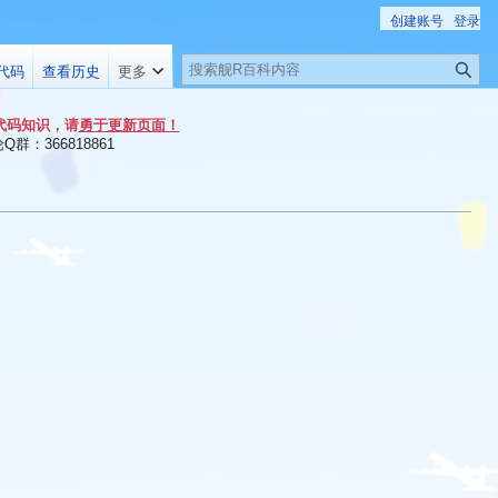
创建账号
登录
搜
代码
查看历史
更多
索
代码知识，请
勇于更新页面！
群：366818861