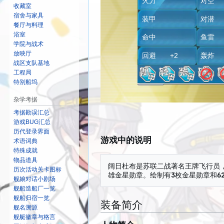
火力
对空 
收藏室
宿舍与家具
装甲
对
餐厅与料理
浴室
命中
鱼
学院与战术
放映厅
回避 +2
轰
战区支队基地
工程局
特别船坞
杂学考据
考据勘误汇总
游戏BUG汇总
历代登录界面
游戏中的说明
术语词典
特殊成就
物品道具
阔日杜布是苏联二战著名王牌飞行员
历次活动关卡图标
舰娘对话小剧场
舰船造船厂一览
舰船归宿一览
装备简介
舰名溯源
舰艇徽章与格言