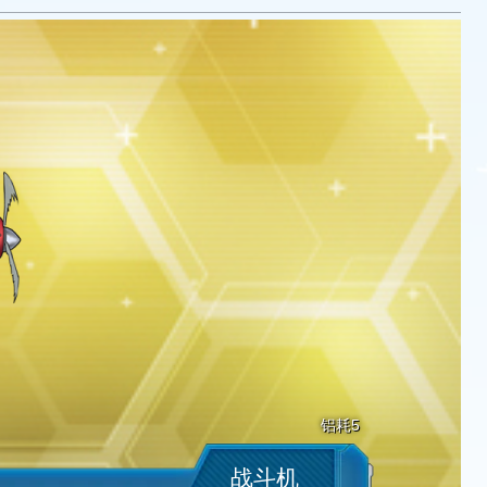
铝耗5
战斗机