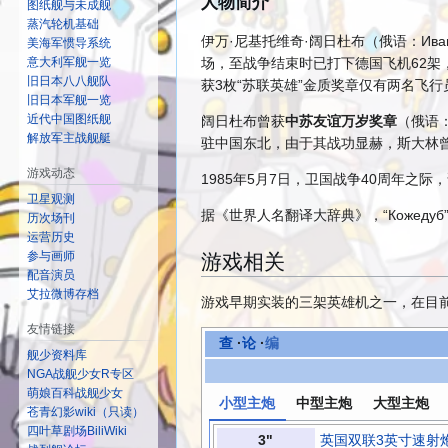
人物简介
图纸舰与未成舰
蒸汽轮机基础
伊万·尼基托维奇·阔日杜布（俄语：Иван
美海军惯导系统
意大利军舰一览
场，至战争结束时已打下德国飞机62
旧日本八八舰队
获3枚“苏联英雄”金质奖章仅有两名飞
旧日本军舰一览
近代中国图纸舰
阔日杜布曾获
中苏友谊万岁奖章
（俄语：М
解放军主战舰艇
驻中国东北，由于其战功显赫，斯大林
游戏动态
1985年5月7日，卫国战争40周年之
卫星观测
据《世界人名翻译大辞典》，“Кожедуб
历次场刊
运营历史
参与画师
游戏相关
配音演员
艾拉微博存档
游戏早期实装的三架英雄机之一，在目
友情链接
查
·
论
·
编
舰少资料库
NGA战舰少女R专区
萌娘百科战舰少女
小型主炮
中型主炮
大型主炮
苍青幻影wiki（只读）
四叶草剧场BiliWiki
3"
英国双联3英寸速射