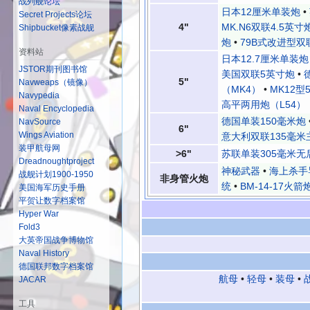
战列舰论坛
日本12厘米单装炮
•
Secret Projects论坛
4"
MK.N6双联4.5英寸
Shipbucket像素战舰
炮
•
79B式改进型双
资料站
日本12.7厘米单装炮
JSTOR期刊图书馆
美国双联5英寸炮
•
5"
Navweaps（镜像）
（MK4）
•
MK12型
Navypedia
高平两用炮（L54）
Naval Encyclopedia
德国单装150毫米炮
NavSource
6"
Wings Aviation
意大利双联135毫米
装甲航母网
>6"
苏联单装305毫米无
Dreadnoughtproject
神秘武器
•
海上杀手
战舰计划1900-1950
非身管火炮
统
•
BM-14-17火箭
美国海军历史手册
平贺让数字档案馆
Hyper War
Fold3
大英帝国战争博物馆
Naval History
德国联邦数字档案馆
航母
•
轻母
•
装母
•
JACAR
工具