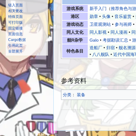
链入页面
游戏系统
新手入门
（
推荐角色与
相关更改
港区
勋章
•
头像
•
音乐鉴赏
•
特殊页面
可打印版
游戏动态
卫星观测站
•
参与画师
•
固定链接
同人文化
同人影视
•
同人漫画
•
同
页面信息
Cargo数据
舰R杂学
Galo
•
考据勘误汇总
•
游
引用此页
造船厂
•
归宿
•
舰名溯源
特色条目
全部展开
•
八八舰队
•
近代中国海
参考资料
分类
：​
装备