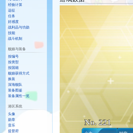
经验计算
远征
任务
好感度
战利品与功勋
技能
战斗机制
舰娘与装备
按编号
按类型
按国籍
舰娘获得方式
换装
深海舰队
装备图鉴
装备属性一览
港区系统
头像
No. 221
勋章
音乐
提督府