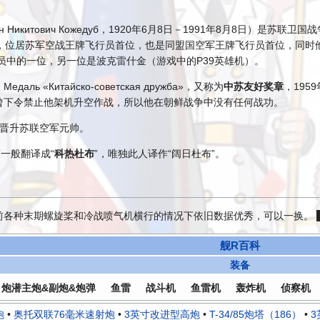
 Никитович Кожедуб，1920年6月8日－1991年8月8日）
架，位居苏军空战王牌飞行员首位，也是同盟国空军王牌飞行员首位，同时
行员中的一位，另一位是波克雷什金（游戏中的P39英雄机）。
едаль «Китайско-советская дружба»，又称为
中苏友好奖章
，19
曾下令禁止他架机升空作战，所以他在朝鲜战争中没有任何战功。
际，晋升苏联空军元帅。
”一般翻译成“
科热杜布
”，唯独此人译作“阔日杜布”。
前各种末期螺旋桨和冷战喷气机横行的情况下依旧数据优秀，可以一换。
舰R百科
装备
炮潜主炮&副炮&炮弹
鱼雷
战斗机
鱼雷机
轰炸机
侦察机
炮
•
奥托双联76毫米速射炮
•
3英寸改进型高炮
•
T-34/85炮塔（186）
•
3