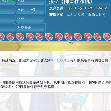
拉-7（阔日杜布机）
+13
索敌
(+32)
1
1
0
2
废弃资源
潜
幸运 +3
获得方式
战利品
兑换（限购买1个）
雷
射程
炸
对空补正
特殊情况：航巡
大淀·改
、航战
AIII
、
10581工程
可以装备所有的攻击机
，他主要使用拉沃契金系列战斗机。从中期开始驾驶拉-5，拉7取得了许