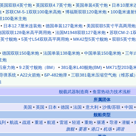
英国双联4英寸炮
•
英国双联4.7英寸炮
•
英国单装4英寸炮
•
日本10厘米
炮
•
苏联СМ-5-1双联100毫米高炮
•
博福斯双联120毫米炮
•
100毫米速射炮
联100毫米主炮
•
日本12.7厘米连装炮
•
德国单装127毫米炮
•
美国双联5英寸平高两用炮
德国双联128毫米高平两用炮
•
法国M1948双联127毫米炮
•
苏联СМ-2-1
5英寸舰炮
•
5英寸L54双联高平两用炮
•
MK42型5英寸舰炮
•
双联5英寸炮
•
德国双联150毫米炮
•
法国单装138毫米炮
•
中国单装150毫米炮
•
三年
主炮
后座力炮
•
9.2英寸舰炮（BM）
•
381毫米L40舰炮(BM)
•
MK71型203毫
导弹系统
•
A22火箭炮
•
БР-482炮弹
•
三联381毫米压缩空气炮（维苏威
炮
舰载武器制造商
•
鱼雷热动力技术浅析
所属团体
美国
•
英国
•
日本
•
德国
•
法国
•
意大利
•
沙俄/苏联
•
中国
舰船类型
战列
•
航战
•
战巡
•
重巡
•
航巡
•
雷巡
•
轻巡
•
重炮
•
驱逐
•
导潜
•
潜艇
•
旗舰
•
要塞
•
港口
•
机场
•
调谐