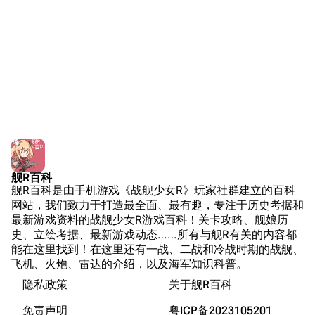
NGA战舰少女R专
Navweaps（镜
区
像）
萌娘百科战舰少女
Navypedia
苍青幻影wiki（只
Naval
Encyclopedia
读）
NavSource
四叶草剧场BiliWiki
Wings Aviation
战列舰论坛
Secret Projects论
装甲航母网
坛
Dreadnoughtproject
Shipbucket像素战
舰R百科
清除缓存
舰R百科是由手机游戏《战舰少女R》玩家社群建立的百科
舰
战舰计划1900-
网站，我们致力于打造最全面、最有趣，专注于历史考据和
1950
最新游戏资料的战舰少女R游戏百科！关卡攻略、舰娘历
美国海军历史手册
链入页面
史、立绘考据、最新游戏动态……所有与舰R有关的内容都
能在这里找到！在这里还有一战、二战和冷战时期的战舰、
平贺让数字档案馆
相关更改
飞机、火炮、雷达的介绍，以及海军知识科普。
Hyper War
隐私政策
关于舰R百科
可打印版
游戏数据
Fold3
固定链接
免责声明
粤ICP备2023105201
游戏中的说明