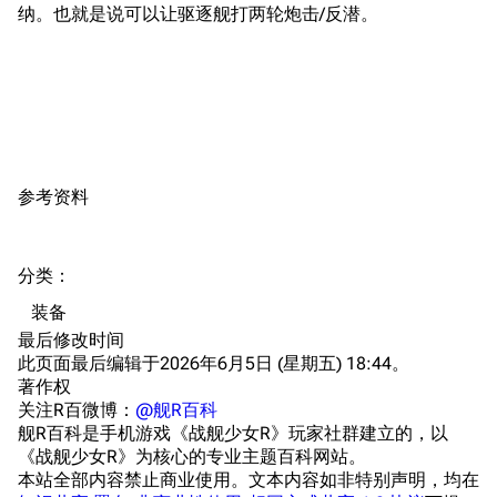
战斗机制
纳。也就是说可以让驱逐舰打两轮炮击/反潜。
上传文件
港区系统
杂学考据
游戏动态
头像
考据勘误汇总
卫星观测
勋章
游戏BUG汇总
历次场刊
参考资料
音乐
历代登录界面
运营历史
提督府
术语词典
参与画师
分类
：​
收藏室
特殊成就
配音演员
装备
宿舍与家具
物品道具
艾拉微博存档
最后修改时间
此页面最后编辑于2026年6月5日 (星期五) 18:44。
餐厅与料理
历次活动关卡图标
著作权
浴室
舰娘对话小剧场
关注R百微博：
@舰R百科
舰R百科是手机游戏《战舰少女R》玩家社群建立的，以
学院与战术
舰船造船厂一览
《战舰少女R》为核心的专业主题百科网站。
本站全部内容禁止商业使用。文本内容如非特别声明，均在
放映厅
舰船归宿一览