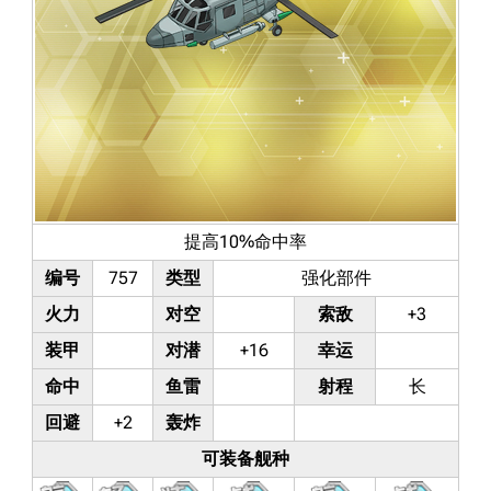
提高10%命中率
编号
757
类型
强化部件
火力
对空
索敌
+3
装甲
对潜
+16
幸运
命中
鱼雷
射程
长
回避
+2
轰炸
可装备舰种