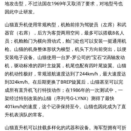
地攻击型，不过法国在1969年又取消了要求，对地型号也
因此中止研发。
山猫直升机使用常规构型，机舱前排为驾驶员（左席）和武
器官（右席），后方为客货两用空间，最多可以搭载8名人
员；机舱舱门为横向滑动式，舱门处也可以安装一挺通用机
枪。山猫的机身整体形状为梭型，机头下方向前突出，以便
安装电子设备。山猫使用一台罗-罗公司的“宝石”2涡轴发动
机，驱动标准的四叶主旋翼，机尾也配有四叶尾旋翼。山猫
的机动性极好，常规巡航速度达到了244km/h，最大速度达
到324km/h。在后期更换了BREP旋翼后，山猫甚至可以完
成所有直升机飞行特技动作；在1986年的一次测试中，一
架经过特别改装的山猫（序列号G-LYNX）测得了最快
401km/h的速度，这个记录保持至今。山猫也因此成为了直
升机表演队的常客。
山猫直升机可以挂载多样化的武器和设备。海军型拥有可折