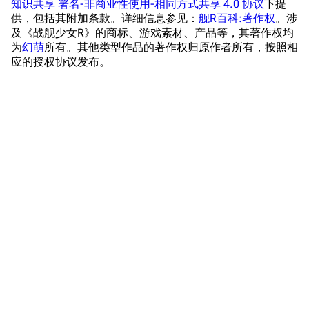
知识共享 署名-非商业性使用-相同方式共享 4.0 协议
下提
供，包括其附加条款。详细信息参见：
舰R百科:著作权
。涉
战区支队基地
舰名溯源
及《战舰少女R》的商标、游戏素材、产品等，其著作权均
工程局
舰艇徽章与格言
为
幻萌
所有。其他类型作品的著作权归原作者所有，按照相
应的授权协议发布。
特别船坞
图纸舰与未成舰
蒸汽轮机基础
美海军惯导系统
意大利军舰一览
旧日本八八舰队
旧日本军舰一览
近代中国图纸舰
解放军主战舰艇
友情链接
资料站
舰少资料库
JSTOR期刊图书馆