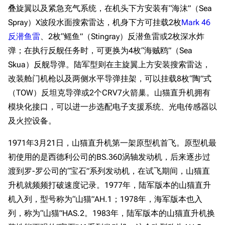
叠旋翼以及紧急充气系统，在机头下方安装有“海沫”（Sea
Spray）X波段水面搜索雷达，机身下方可挂载2枚
Mark 46
反潜鱼雷
、2枚“鳐鱼”（Stingray）反潜鱼雷或2枚深水炸
弹；在执行反舰任务时，可更换为4枚“海贼鸥”（Sea
Skua）反舰导弹。陆军型则在主旋翼上方安装搜索雷达，
改装舱门机枪以及两侧水平导弹挂架，可以挂载8枚“陶”式
（TOW）反坦克导弹或2个CRV7火箭巢。山猫直升机拥有
模块化接口，可以进一步选配电子支援系统、光电传感器以
及火控设备。
1971年3月21日，山猫直升机第一架原型机首飞。原型机最
初使用的是西德利公司的BS.360涡轴发动机，后来逐步过
渡到罗-罗公司的“宝石”系列发动机，在试飞期间，山猫直
升机就频频打破速度记录。1977年，陆军版本的山猫直升
机入列，型号称为“山猫”AH.1；1978年，海军版本也入
列，称为“山猫”HAS.2。1983年，陆军版本的山猫直升机换