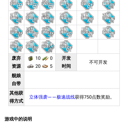
废弃
10
0
开发
不可开发
资源
20
5
时间
舰娘
自带
其他获
立体强袭——极速战线
获得750点数奖励。
得方式
游戏中的说明