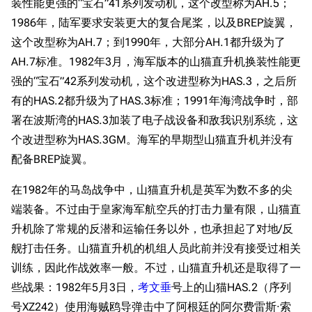
装性能更强的“宝石”41系列发动机，这个改型称为AH.5；
1986年，陆军要求安装更大的复合尾桨，以及BREP旋翼，
这个改型称为AH.7；到1990年，大部分AH.1都升级为了
AH.7标准。1982年3月，海军版本的山猫直升机换装性能更
强的“宝石”42系列发动机，这个改进型称为HAS.3，之后所
有的HAS.2都升级为了HAS.3标准；1991年海湾战争时，部
署在波斯湾的HAS.3加装了电子战设备和敌我识别系统，这
个改进型称为HAS.3GM。海军的早期型山猫直升机并没有
配备BREP旋翼。
在1982年的马岛战争中，山猫直升机是英军为数不多的尖
端装备。不过由于皇家海军航空兵的打击力量有限，山猫直
升机除了常规的反潜和运输任务以外，也承担起了对地/反
舰打击任务。山猫直升机的机组人员此前并没有接受过相关
训练，因此作战效率一般。不过，山猫直升机还是取得了一
些战果：1982年5月3日，
考文垂
号上的山猫HAS.2（序列
号XZ242）使用海贼鸥导弹击中了阿根廷的阿尔费雷斯·索