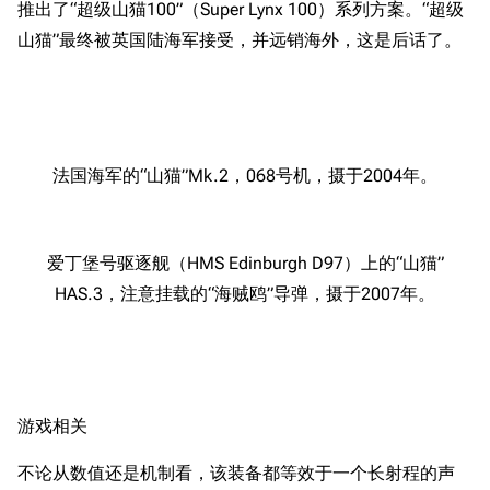
11.9万
1696
6689
推出了“超级山猫100”（Super Lynx 100）系列方案。“超级
舰R百科
山猫”最终被英国陆海军接受，并远销海外，这是后话了。
导航
游戏系统
舰娘与装备
首页
新手入门
按编号
推荐角色与游戏技
最近更改
按类型
法国海军的“山猫”Mk.2，068号机，摄于2004年。
巧
留言讨论页
按国籍
海域资料
新文件
舰娘获得方式
经验计算
爱丁堡号驱逐舰（HMS Edinburgh D97）上的“山猫”
新页面
换装
HAS.3，注意挂载的“海贼鸥”导弹，摄于2007年。
远征
帮助
深海舰队
任务
资助百科
装备图鉴
好感度
编辑规范
装备属性一览
战利品与功勋
游戏相关
随便逛逛
技能
不论从数值还是机制看，该装备都等效于一个长射程的声
特殊页面