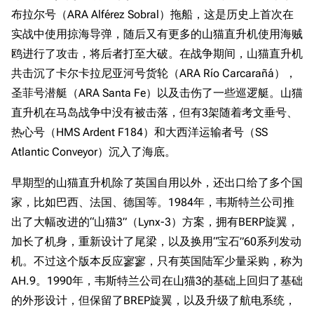
布拉尔号（ARA Alférez Sobral）拖船，这是历史上首次在
实战中使用掠海导弹，随后又有更多的山猫直升机使用海贼
鸥进行了攻击，将后者打至大破。在战争期间，山猫直升机
共击沉了卡尔卡拉尼亚河号货轮（ARA Río Carcarañá），
圣菲号潜艇（ARA Santa Fe）以及击伤了一些巡逻艇。山猫
直升机在马岛战争中没有被击落，但有3架随着考文垂号、
热心号（HMS Ardent F184）和大西洋运输者号（SS
Atlantic Conveyor）沉入了海底。
早期型的山猫直升机除了英国自用以外，还出口给了多个国
家，比如巴西、法国、德国等。1984年，韦斯特兰公司推
出了大幅改进的“山猫3”（Lynx-3）方案，拥有BERP旋翼，
加长了机身，重新设计了尾梁，以及换用“宝石”60系列发动
机。不过这个版本反应寥寥，只有英国陆军少量采购，称为
AH.9。1990年，韦斯特兰公司在山猫3的基础上回归了基础
的外形设计，但保留了BREP旋翼，以及升级了航电系统，