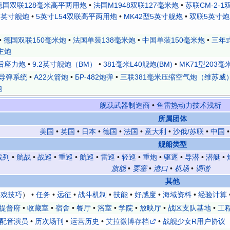
德国双联128毫米高平两用炮
•
法国M1948双联127毫米炮
•
苏联СМ-2-1
5英寸舰炮
•
5英寸L54双联高平两用炮
•
MK42型5英寸舰炮
•
双联5英寸炮
•
德国双联150毫米炮
•
法国单装138毫米炮
•
中国单装150毫米炮
•
三年
主炮
后座力炮
•
9.2英寸舰炮（BM）
•
381毫米L40舰炮(BM)
•
MK71型203毫
导弹系统
•
A22火箭炮
•
БР-482炮弹
•
三联381毫米压缩空气炮（维苏威
炮
舰载武器制造商
•
鱼雷热动力技术浅析
所属团体
美国
•
英国
•
日本
•
德国
•
法国
•
意大利
•
沙俄/苏联
•
中国
舰船类型
战列
•
航战
•
战巡
•
重巡
•
航巡
•
雷巡
•
轻巡
•
重炮
•
驱逐
•
导潜
•
潜艇
•
旗舰
•
要塞
•
港口
•
机场
•
调谐
其他
游戏技巧
） •
任务
•
远征
•
战斗机制
•
技能
•
好感度
•
海域资料
•
经验计算
提督府
•
收藏室
•
宿舍
•
餐厅
•
浴室
•
学院
•
放映厅
•
战区支队基地
•
工
配音演员
•
历次场刊
•
运营历史
•
艾拉微博存档
•
战舰少女R用户协议