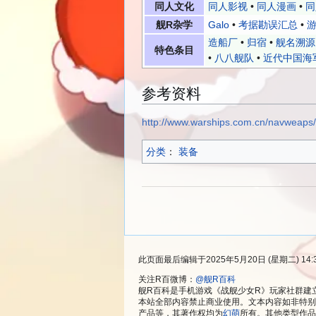
同人文化
同人影视
•
同人漫画
•
同
舰R杂学
Galo
•
考据勘误汇总
•
游
造船厂
•
归宿
•
舰名溯源
特色条目
•
八八舰队
•
近代中国海
参考资料
http://www.warships.com.cn/navwea
分类
：​
装备
此页面最后编辑于2025年5月20日 (星期二) 14:
关注R百微博：
@舰R百科
舰R百科是手机游戏《战舰少女R》玩家社群建
本站全部内容禁止商业使用。文本内容如非特别
产品等，其著作权均为
幻萌
所有。其他类型作品