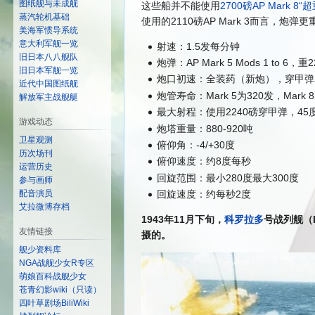
图纸舰与未成舰
这些船并不能使用
2700磅AP Mark 8“
蒸汽轮机基础
使用的2110磅AP Mark 3而言，
美海军惯导系统
意大利军舰一览
射速：1.5发每分钟
旧日本八八舰队
炮弹：AP Mark 5 Mods 1 to 6，重
旧日本军舰一览
炮口初速：全装药（新炮），穿甲弹2
近代中国图纸舰
炮管寿命：Mark 5为320发，Mark 
解放军主战舰艇
最大射程：使用2240磅穿甲弹，45度
游戏动态
炮塔重量：880-920吨
卫星观测
俯仰角：-4/+30度
历次场刊
俯仰速度：约8度每秒
运营历史
回旋范围：最小280度最大300度
参与画师
配音演员
回旋速度：约每秒2度
艾拉微博存档
1943年11月下旬，
科罗拉多
号战列舰（
友情链接
摄的。
舰少资料库
NGA战舰少女R专区
萌娘百科战舰少女
苍青幻影wiki（只读）
四叶草剧场BiliWiki