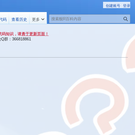
创建账号
登录
搜
代码
查看历史
更多
索
代码知识，请
勇于更新页面！
群：366818861