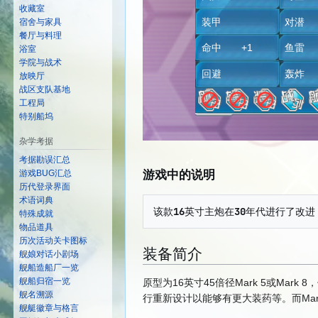
收藏室
装甲
对
宿舍与家具
餐厅与料理
命中 +1
鱼
浴室
学院与战术
回避
轰
放映厅
战区支队基地
工程局
特别船坞
杂学考据
考据勘误汇总
游戏中的说明
游戏BUG汇总
历代登录界面
术语词典
特殊成就
物品道具
历次活动关卡图标
装备简介
舰娘对话小剧场
舰船造船厂一览
舰船归宿一览
原型为16英寸45倍径Mark 5或Mark 8
舰名溯源
行重新设计以能够有更大装药等。而Mar
舰艇徽章与格言