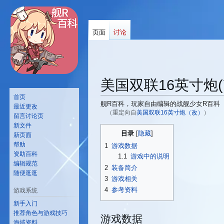
页面
讨论
美国双联16英寸炮(
首页
舰R百科，玩家自由编辑的战舰少女R百科
最近更改
（重定向自
美国双联16英寸炮（改）
）
留言讨论页
新文件
跳
跳
目录
新页面
转
转
帮助
1
游戏数据
到
到
资助百科
1.1
游戏中的说明
导
搜
编辑规范
2
装备简介
航
索
随便逛逛
3
游戏相关
4
参考资料
游戏系统
新手入门
推荐角色与游戏技巧
游戏数据
海域资料