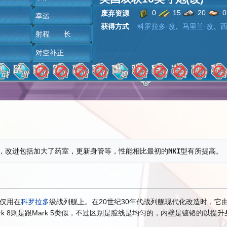
0
15
20
0
废弃资源
潜
幸运
获得方式
科罗拉多·改
、
马里兰·改
、
西
雷
射程 长
炸
对空补正
，仅用在
科罗拉多
级战列舰上。在20世纪30年代战列舰现代化改造时，它
k 8则是跟Mark 5类似，不过区别是膛线是均匀的，内壁是镀铬的以提