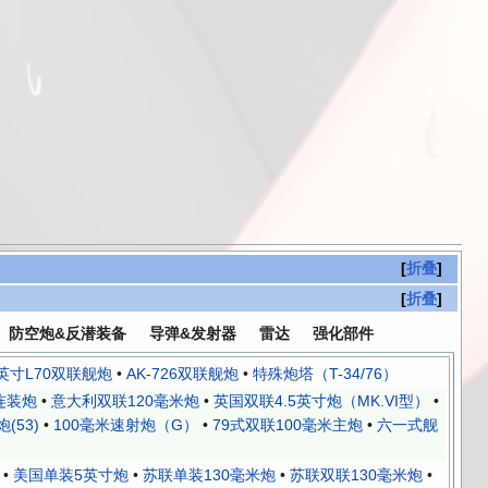
折叠
折叠
防空炮&反潜装备
导弹&发射器
雷达
强化部件
英寸L70双联舰炮
•
AK-726双联舰炮
•
特殊炮塔（T-34/76）
连装炮
•
意大利双联120毫米炮
•
英国双联4.5英寸炮（MK.VI型）
•
(53)
•
100毫米速射炮（G）
•
79式双联100毫米主炮
•
六一式舰
•
美国单装5英寸炮
•
苏联单装130毫米炮
•
苏联双联130毫米炮
•