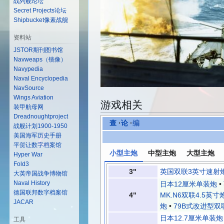
战列舰论坛
Secret Projects论坛
Shipbucket像素战舰
资料站
JSTOR期刊图书馆
Navweaps（镜像）
Navypedia
Naval Encyclopedia
NavSource
Wings Aviation
游戏相关
装甲航母网
Dreadnoughtproject
查
·
论
·
编
战舰计划1900-1950
美国海军历史手册
平贺让数字档案馆
小型主炮
中型主炮
大型主炮
Hyper War
Fold3
3"
英国双联3英寸速射
大英帝国战争博物馆
Naval History
日本12厘米单装炮
•
德国联邦数字档案馆
4"
MK.N6双联4.5英寸
JACAR
炮
•
79B式改进型双
日本12.7厘米单装炮
工具